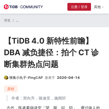
注册 / 登录
其他
博客
/
...
【TiDB 4.0 新特性前瞻】
DBA 减负捷径：拍个 CT 诊
断集群热点问题
张鱼小丸子-PingCAP
发表于
2020-04-14
原创
作者：郑向升，骆迪安，施闻轩
古代，医者看病讲究「望、闻、问、切」，通过病人的