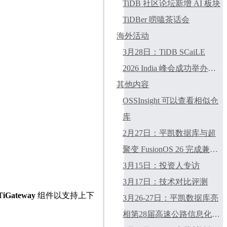
TiDB 社区论坛新增 AI 板块
TiDBer 唠嗑茶话会
海外活动
3月28日：TiDB SCaiLE
2026 India 峰会成功举办
其他内容
（班加罗尔）
OSSInsight 可以查看相似仓
库
2月27日：平凯数据库与超
聚变 FusionOS 26 完成兼容
性认证
3月15日：投资人专访
3月17日：技术对比评测
TiGateway
组件以支持上下
3月26-27日：平凯数据库亮
相第28届高速公路信息化大