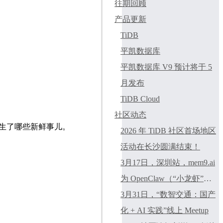
往期回顾
产品更新
TiDB
平凯数据库
平凯数据库 V9 预计将于 5
月发布
TiDB Cloud
社区动态
近发生了哪些新鲜事儿。
2026 年 TiDB 社区首场地区
活动在长沙圆满结束！
3月17日，深圳站，mem9.ai
为 OpenClaw（“小龙虾”）
打造永续记忆
3月31日，“数智交通：国产
化 + AI 实践”线上 Meetup