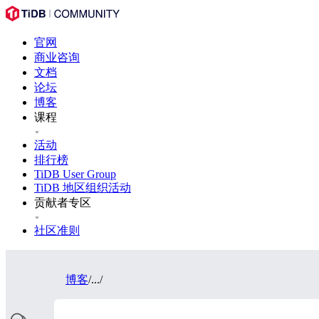
官网
商业咨询
文档
论坛
博客
课程
活动
排行榜
TiDB User Group
TiDB 地区组织活动
贡献者专区
社区准则
博客
/
...
/