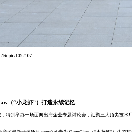
/t/topic/1052107
enClaw（“小龙虾”）打造永续记忆
、亚马逊云科技，特别举办一场面向出海企业专题讨论会，汇聚三大顶尖
亲述最新开源项目 mem9.ai 专为 OpenClaw（“小龙虾”）