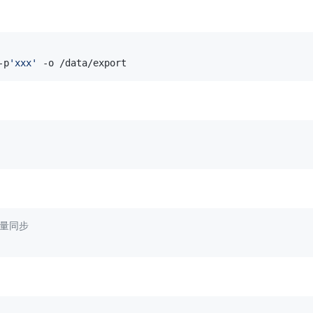
-p
'xxx'
 -o /data/export
增量同步