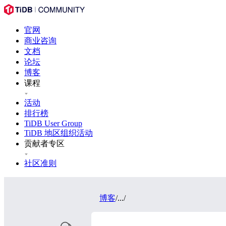
官网
商业咨询
文档
论坛
博客
课程
活动
排行榜
TiDB User Group
TiDB 地区组织活动
贡献者专区
社区准则
博客
/
...
/