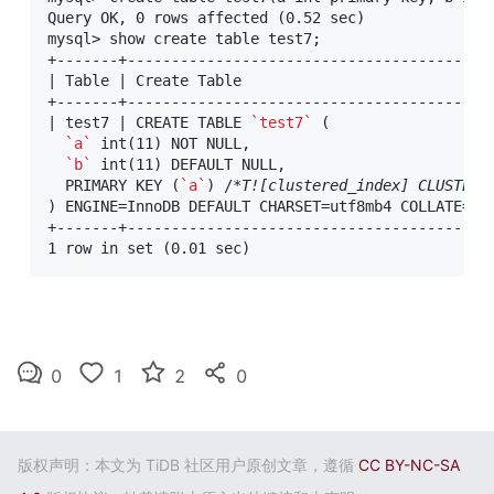
Query OK, 0 rows affected (0.52 sec)

mysql> show create table test7;

+-------+-----------------------------------------
| Table | Create Table                            
+-------+-----------------------------------------
| test7 | CREATE TABLE 
`test7`
 (

`a`
 int(11) NOT NULL,

`b`
 int(11) DEFAULT NULL,

  PRIMARY KEY (
`a`
) /
*
T![clustered_index] CLUSTERE
) ENGINE=InnoDB DEFAULT CHARSET=utf8mb4 COLLATE=utf
+-------+-----------------------------------------
0
1
2
0
版权声明：本文为 TiDB 社区用户原创文章，遵循
CC BY-NC-SA