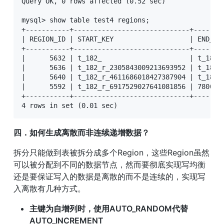
Query OK, 0 rows affected (0.52 sec)

mysql> show table test4 regions;

+-----------+-----------------------------+-------
| REGION_ID | START_KEY                   | END_KE
+-----------+-----------------------------+-------
|      5632 | t_182_                      | t_182_
|      5636 | t_182_r_2305843009213693952 | t_182_
|      5640 | t_182_r_4611686018427387904 | t_182_
|      5592 | t_182_r_6917529027641081856 | 780000
+-----------+-----------------------------+-------
四．如何生成离散而非连续递增数据？
拆分只能做到表被拆分成多个Region，这些Region虽然
可以被分配到不同的数据节点，然而要彻底实现写均衡
还是要保证写入的数据是离散的而不是连续的，实现写
入离散有几种方式。
主键为自增列时，使用AUTO_RANDOM代替
AUTO_INCREMENT