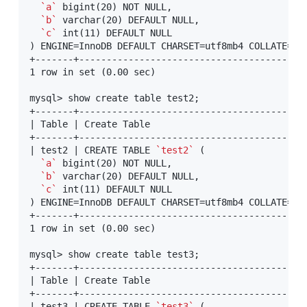
`a`
 bigint(20) NOT NULL,

`b`
 varchar(20) DEFAULT NULL,

`c`
 int(11) DEFAULT NULL

) ENGINE=InnoDB DEFAULT CHARSET=utf8mb4 COLLATE=utf
+-------+-----------------------------------------
1 row in set (0.00 sec)

mysql> show create table test2;

+-------+-----------------------------------------
| Table | Create Table                            
+-------+-----------------------------------------
| test2 | CREATE TABLE 
`test2`
 (

`a`
 bigint(20) NOT NULL,

`b`
 varchar(20) DEFAULT NULL,

`c`
 int(11) DEFAULT NULL

) ENGINE=InnoDB DEFAULT CHARSET=utf8mb4 COLLATE=ut
+-------+-----------------------------------------
1 row in set (0.00 sec)

mysql> show create table test3;

+-------+-----------------------------------------
| Table | Create Table                            
+-------+-----------------------------------------
| test3 | CREATE TABLE 
`test3`
 (
