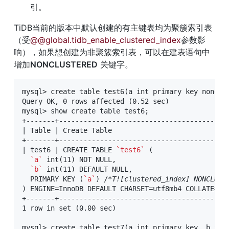
引。
TiDB当前的版本中默认创建的有主键表均为聚簇索引表
（受
@@global.tidb_enable_clustered_index
参数影
响），如果想创建为非聚簇索引表，可以在建表语句中
增加
NONCLUSTERED
 关键字。
mysql> create table test6(a int primary key nonclus
Query OK, 0 rows affected (0.52 sec)

mysql> show create table test6;

+-------+-----------------------------------------
| Table | Create Table                            
+-------+-----------------------------------------
| test6 | CREATE TABLE 
`test6`
 (

`a`
 int(11) NOT NULL,

`b`
 int(11) DEFAULT NULL,

  PRIMARY KEY (
`a`
) /
*
T![clustered_index] NONCLUST
) ENGINE=InnoDB DEFAULT CHARSET=utf8mb4 COLLATE=utf
+-------+-----------------------------------------
1 row in set (0.00 sec)

mysql> create table test7(a int primary key, b int)