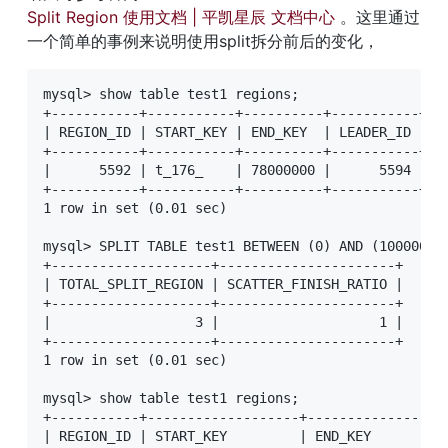
Split Region 使用文档 | 平凯星辰 文档中心
 。这里通过
一个简单的事例来说明使用split拆分前后的变化，
mysql> show table test1 regions;

+-----------+-----------+----------+-----------+--
| REGION_ID | START_KEY | END_KEY  | LEADER_ID | L
+-----------+-----------+----------+-----------+--
|      5592 | t_176_    | 78000000 |      5594 |  
+-----------+-----------+----------+-----------+--
1 row in set (0.01 sec)

mysql> SPLIT TABLE test1 BETWEEN (0) AND (100000000
+--------------------+----------------------+

| TOTAL_SPLIT_REGION | SCATTER_FINISH_RATIO |

+--------------------+----------------------+

|                  3 |                    1 |

+--------------------+----------------------+

1 row in set (0.01 sec)

mysql> show table test1 regions;

+-----------+-------------------+-----------------
| REGION_ID | START_KEY         | END_KEY         