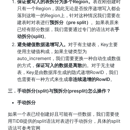
保证被写入的表拆分为多个Region。
表在刚创建时
只有一个Region，因此无论是否按序递增写入都会
落到这唯一的Region上，针对这种情况我们需要在
建表时对表进行
预拆分（pre split）
。如果表原来
已经有部分数据，我们需要通过专门的语法对表
手
动拆分(split)
。
避免键值数据递增写入。
对于有主键表，Key主要
使用主键值构成，如果主键类型为
auto_increment，我们需要更换一种自动生成数值
的方式，
保证写入的数据是离散
的。对于无主键
表，Key是由数据库生成的隐式递增RowID，我们
也需要有一种方式来生成
非连续递增的RowID
。
三．手动拆分(split)与预拆分(presplit)怎么操作？
手动拆分
如果一个表已经创建好且可能有一些数据，我们需要使
用TiDB提供的split语法对表进行手动拆分，具体的split
语法可参考官网 