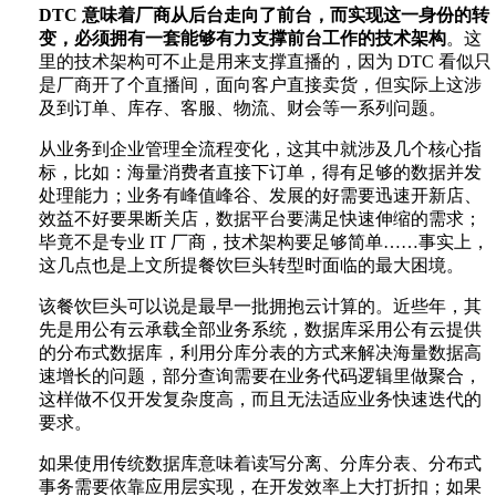
DTC 意味着厂商从后台走向了前台，而实现这一身份的转
变，必须拥有一套能够有力支撑前台工作的技术架构
。这
里的技术架构可不止是用来支撑直播的，因为 DTC 看似只
是厂商开了个直播间，面向客户直接卖货，但实际上这涉
及到订单、库存、客服、物流、财会等一系列问题。
从业务到企业管理全流程变化，这其中就涉及几个核心指
标，比如：海量消费者直接下订单，得有足够的数据并发
处理能力；业务有峰值峰谷、发展的好需要迅速开新店、
效益不好要果断关店，数据平台要满足快速伸缩的需求；
毕竟不是专业 IT 厂商，技术架构要足够简单……事实上，
这几点也是上文所提餐饮巨头转型时面临的最大困境。
该餐饮巨头可以说是最早一批拥抱云计算的。近些年，其
先是用公有云承载全部业务系统，数据库采用公有云提供
的分布式数据库，利用分库分表的方式来解决海量数据高
速增长的问题，部分查询需要在业务代码逻辑里做聚合，
这样做不仅开发复杂度高，而且无法适应业务快速迭代的
要求。
如果使用传统数据库意味着读写分离、分库分表、分布式
事务需要依靠应用层实现，在开发效率上大打折扣；如果