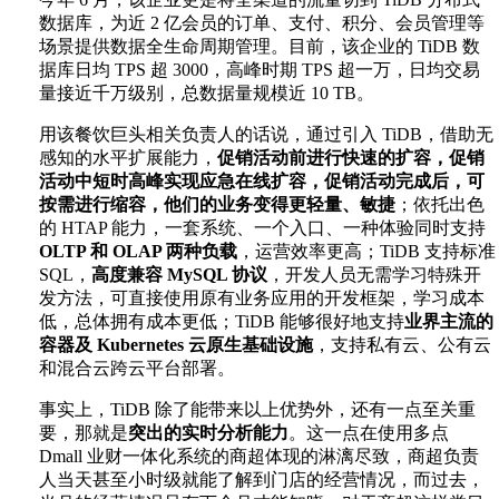
数据库，为近 2 亿会员的订单、支付、积分、会员管理等
场景提供数据全生命周期管理。目前，该企业的 TiDB 数
据库日均 TPS 超 3000，高峰时期 TPS 超一万，日均交易
量接近千万级别，总数据量规模近 10 TB。
用该餐饮巨头相关负责人的话说，通过引入 TiDB，借助无
感知的水平扩展能力，
促销活动前进行快速的扩容，促销
活动中短时高峰实现应急在线扩容，促销活动完成后，可
按需进行缩容，他们的业务变得更轻量、敏捷
；依托出色
的 HTAP 能力，一套系统、一个入口、一种体验同时支持
OLTP 和 OLAP 两种负载
，运营效率更高；TiDB 支持标准
SQL，
高度兼容 MySQL 协议
，开发人员无需学习特殊开
发方法，可直接使用原有业务应用的开发框架，学习成本
低，总体拥有成本更低；TiDB 能够很好地支持
业界主流的
容器及 Kubernetes 云原生基础设施
，支持私有云、公有云
和混合云跨云平台部署。
事实上，TiDB 除了能带来以上优势外，还有一点至关重
要，那就是
突出的实时分析能力
。这一点在使用多点
Dmall 业财一体化系统的商超体现的淋漓尽致，商超负责
人当天甚至小时级就能了解到门店的经营情况，而过去，