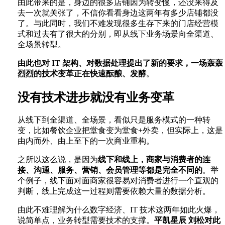
由此带来的是，身边的很多店铺因为转变慢，还没来得及
去一次就关张了，不信你看看身边这两年有多少店铺都没
了。与此同时，我们不难发现很多生存下来的门店经营模
式和过去有了很大的分别，即从线下业务场景向全渠道、
全场景转型。
由此也对 IT 架构、对数据处理提出了新的要求，一场轰轰
烈烈的技术变革正在快速酝酿、发酵
。
没有技术进步就没有业务变革
从线下到全渠道、全场景，看似只是服务模式的一种转
变，比如餐饮企业把堂食变为堂食+外卖，但实际上，这是
由内而外、由上至下的一次商业重构。
之所以这么说，是因为
线下和线上，商家与消费者的连
接、沟通、服务、营销、会员管理等都是完全不同的
。举
个例子，线下面对面商家很容易对消费者进行一个直观的
判断，线上完成这一过程则需要依赖大量的数据分析。
由此不难理解为什么数字经济、IT 技术这两年如此火爆，
说简单点，业务转型需要技术的支撑。
平凯星辰 刘松对此