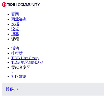
官网
商业咨询
文档
论坛
博客
课程
活动
排行榜
TiDB User Group
TiDB 地区组织活动
贡献者专区
社区准则
博客
/
...
/