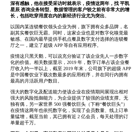
深有感触，他在接受采访时就表示，疫情这两年，找 平凯
星辰 咨询业务转型、数据管理的客户较之前有非常大的增
长，包括吃穿用度在内的新经济行业尤为突出
。
以国内某连锁餐饮领头企业为例，旗下拥有众多品牌，名
副其实餐饮巨无霸。同时，这家企业也是对数字化嗅觉最
敏感、在国内最早提供手机点餐及数字支付选择的连锁餐
厅之一，建立了超级 APP 等自有应用程序。
疫情这只黑天鹅，可以说充分验证了该企业先人一步数字
化的价值。相关数据显示，2019 年，数字订单占该企业餐
厅收入约一半以上，截至 2019 年末，公司旗下的超级 APP
是中国餐饮业下载次数最多的应用程序，并在同行内拥有
最高的月活跃用户数目。
强大的数字化及配送能力使该企业在疫情期间展现出相对
强大的风险抵御能力，为企业提供了较强的业绩支撑。无
独有偶，另一家世界 500 强餐饮巨头（下称“餐饮巨头”）
在疫情这两年也依托数字化，实现了会员数量、线上订单
量猛增，截至当前，其已拥有近 2 亿会员，每天处理的订
单量超千万。