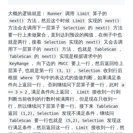
大概的逻辑就是：
 调用 
 算子的 
Runner
Limit
 方法，然后这个时候 
 实现的 
next()
Limit
next()
方法会去调用下一层算子 
 的 
 方法
Selection
next()
要一行上来做聚合，直到达到预设的阀值，在例子中也
就是两行，接着 
 实现的 
 又会去调
Selection
next()
用下一层算子的 
 方法， 也就是 
， 
next()
TableScan
 的 
 实现是根据请求中的 
TableScan
next()
， 向下边的 
 要上一行，然后返回给上
KeyRange
MVCC
层算子, 也就是第一行 
，
 收到行后
(3, 1)
Selection
根据 
 字句中的表达式的值做判断，如果满足条
where
件向上返回一行， 否则继续问下层算子要一行，此时 
a 
, 满足条件向上返回， 
 接收到一行则
== 3 > 2
Limit
判断当前收到的行数时候满两行，但是现在只收到一
行，所以继续问下层算子要一行。接下来 
TableScan
返回 
 发现不满足条件，继续问 
(1,2), Selection
 要一行也就是 
 发现这
TableScan
(5,2), Selection
行满足条件，然后返回这一行，
 接收到一行，然
Limit