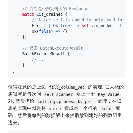
// 判断是否扫完传入的 KeyRange
match
&
is_drained 
{
// Note: self.is_ended is only used for as
Err
(
_
)
|
Ok
(
true
)
=>
self
.
is_ended 
=
true
,
Ok
(
false
)
=>
{
}
}
;
// 返回 BatchExecuteResult
BatchExecuteResult
{
// ...
}
}
值得注意的是上边 
 的实现, 它大概的
fill_column_vec
逻辑就是每次问 
 要上一个 
self.scanner
Key-Value
对, 然后扔给 
 处理，在扫
self.imp.process_kv_pair
表的实现中就是将 
 看成是一个行的 
 编
value
datum
码，然后将每列的数据解出来然后放到建好的列数组里
边去。