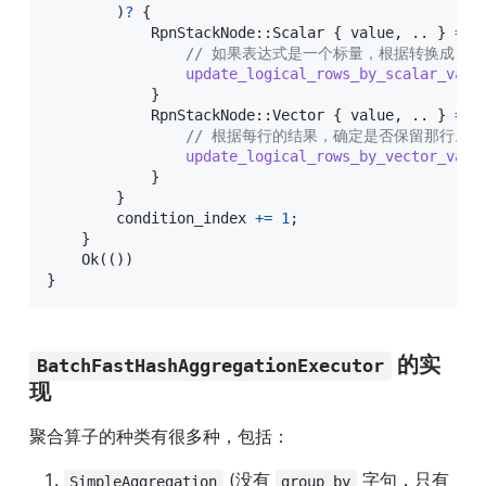
)
?
{
RpnStackNode
::
Scalar
{
 value
,
..
}
=>
// 如果表达式是一个标量，根据转换成 bo
update_logical_rows_by_scalar_valu
}
RpnStackNode
::
Vector
{
 value
,
..
}
=>
// 根据每行的结果，确定是否保留那行。
update_logical_rows_by_vector_valu
}
}
        condition_index 
+=
1
;
}
Ok
(
(
)
)
}
 的实
BatchFastHashAggregationExecutor
现
聚合算子的种类有很多种，包括：
 (没有 
 字句，只有
SimpleAggregation
group by