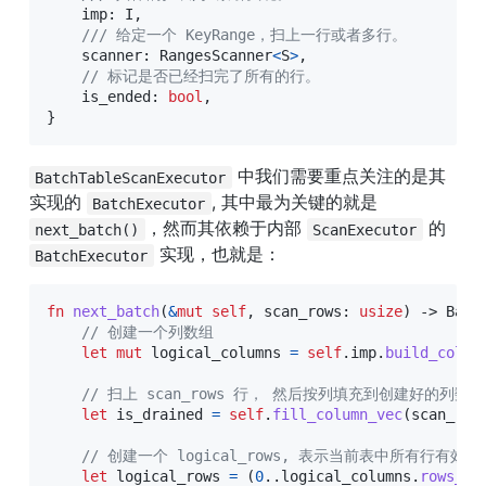
    imp
:
I
,
/// 给定一个 KeyRange，扫上一行或者多行。
    scanner
:
RangesScanner
<
S
>
,
// 标记是否已经扫完了所有的行。
    is_ended
:
bool
,
}
 中我们需要重点关注的是其
BatchTableScanExecutor
实现的 
, 其中最为关键的就是 
BatchExecutor
，然而其依赖于内部 
 的 
next_batch()
ScanExecutor
 实现，也就是：
BatchExecutor
fn
next_batch
(
&
mut
self
,
 scan_rows
:
usize
)
->
Batc
// 创建一个列数组
let
mut
 logical_columns 
=
self
.
imp
.
build_colum
// 扫上 scan_rows 行， 然后按列填充到创建好的列数
let
 is_drained 
=
self
.
fill_column_vec
(
scan_row
// 创建一个 logical_rows, 表示当前表中所有行有效。后
let
 logical_rows 
=
(
0
..
logical_columns
.
rows_le