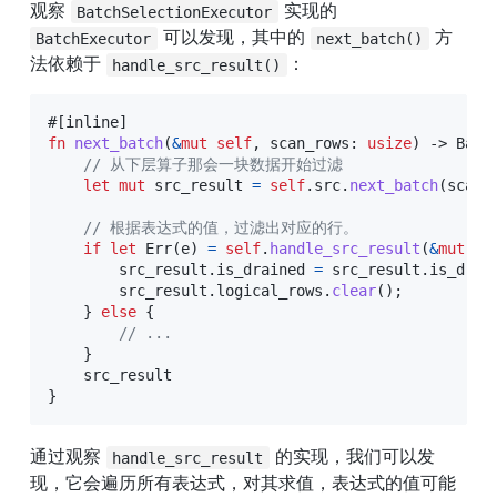
观察 
 实现的 
BatchSelectionExecutor
 可以发现，其中的 
 方
BatchExecutor
next_batch()
法依赖于 
：
handle_src_result()
#[inline]
fn
next_batch
(
&
mut
self
,
 scan_rows
:
usize
)
->
Batc
// 从下层算子那会一块数据开始过滤
let
mut
 src_result 
=
self
.
src
.
next_batch
(
scan_
// 根据表达式的值，过滤出对应的行。
if
let
Err
(
e
)
=
self
.
handle_src_result
(
&
mut
 sr
        src_result
.
is_drained 
=
 src_result
.
is_drai
        src_result
.
logical_rows
.
clear
(
)
;
}
else
{
// ...
}
}
通过观察 
 的实现，我们可以发
handle_src_result
现，它会遍历所有表达式，对其求值，表达式的值可能