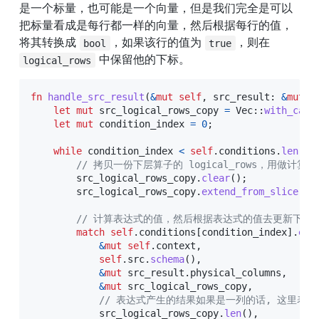
是一个标量，也可能是一个向量，但是我们完全是可以
把标量看成是每行都一样的向量，然后根据每行的值，
将其转换成 
，如果该行的值为 
，则在 
bool
true
 中保留他的下标。
logical_rows
fn
handle_src_result
(
&
mut
self
,
 src_result
:
&
mut
B
let
mut
 src_logical_rows_copy 
=
Vec
::
with_capa
let
mut
 condition_index 
=
0
;
while
 condition_index 
<
self
.
conditions
.
len
(
)
// 拷贝一份下层算子的 logical_rows，用做计算
        src_logical_rows_copy
.
clear
(
)
;
        src_logical_rows_copy
.
extend_from_slice
(
&
s
// 计算表达式的值，然后根据表达式的值去更新下层算子的 
match
self
.
conditions
[
condition_index
]
.
eva
&
mut
self
.
context
,
self
.
src
.
schema
(
)
,
&
mut
 src_result
.
physical_columns
,
&
mut
 src_logical_rows_copy
,
// 表达式产生的结果如果是一列的话, 这里表
            src_logical_rows_copy
.
len
(
)
,