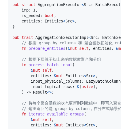
pub
struct
AggregationExecutor
<
Src
:
BatchExecutor
,
    imp
:
I
,
    is_ended
:
bool
,
    entities
:
Entities
<
Src
>
,
}
pub
trait
AggregationExecutorImpl
<
Src
:
BatchExecut
// 根据 group by columns 和 聚合函数初始化 entiti
fn
prepare_entities
(
&
mut
self
,
 entities
:
&
mut
// 根据下层算子扫上来的数据做聚合和分组
fn
process_batch_input
(
&
mut
self
,
        entities
:
&
mut
Entities
<
Src
>
,
        input_physical_columns
:
LazyBatchColumnVec
        input_logical_rows
:
&
[
usize
]
,
)
->
Result
<
>
;
// 将每个聚合函数的状态更新到列数组中，即写入聚合结
// 这里返回的是 group by column，在分布式场景如果
fn
iterate_available_groups
(
&
mut
self
,
        entities
:
&
mut
Entities
<
Src
>
,