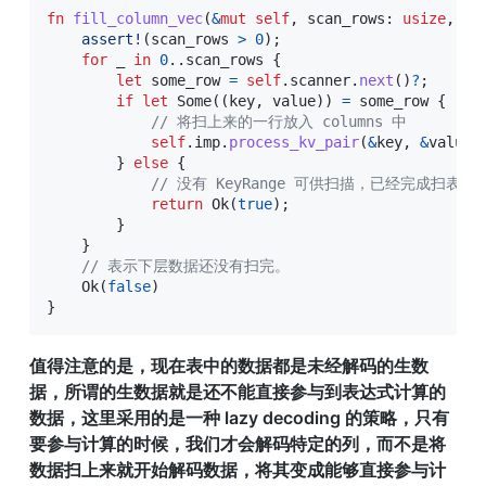
fn
fill_column_vec
(
&
mut
self
,
 scan_rows
:
usize
,
 co
assert!
(
scan_rows 
>
0
)
;
for
 _ 
in
0
..
scan_rows 
{
let
 some_row 
=
self
.
scanner
.
next
(
)
?
;
if
let
Some
(
(
key
,
 value
)
)
=
 some_row 
{
// 将扫上来的一行放入 columns 中
self
.
imp
.
process_kv_pair
(
&
key
,
&
value
,
}
else
{
// 没有 KeyRange 可供扫描，已经完成扫表。
return
Ok
(
true
)
;
}
}
// 表示下层数据还没有扫完。
Ok
(
false
)
}
值得注意的是，现在表中的数据都是未经解码的生数
据，所谓的生数据就是还不能直接参与到表达式计算的
数据，这里采用的是一种 lazy decoding 的策略，只有
要参与计算的时候，我们才会解码特定的列，而不是将
数据扫上来就开始解码数据，将其变成能够直接参与计