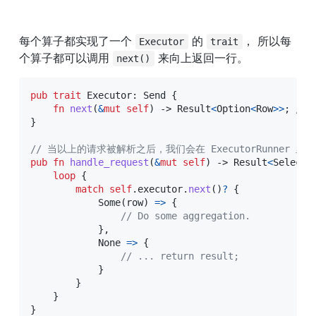
每个算子都实现了一个 
 的 
， 所以每
Executor
trait
个算子都可以调用 
 来向上返回一行。
next()
pub
trait
Executor
:
Send
{
fn
next
(
&
mut
self
)
->
Result
<
Option
<
Row
>>
;
// 
}
// 当以上的请求被解析之后，我们会在 ExecutorRunner
pub
fn
handle_request
(
&
mut
self
)
->
Result
<
SelectR
loop
{
match
self
.
executor
.
next
(
)
?
{
Some
(
row
)
=>
{
// Do some aggregation.
}
,
None
=>
{
// ... return result;
}
}
}
}