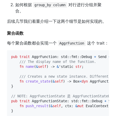
如何根据 
 对行进行分组并聚
group_by column
合。
后续几节我们着重介绍一下这两个细节是如何实现的。
聚合函数
每个聚合函数都会实现一个 
 这个 trait：
AggrFunction
pub
trait
AggrFunction
:
std
::
fmt
::
Debug
+
Send
+
'
/// The display name of the function.
fn
name
(
&
self
)
->
&
'static
str
;
/// Creates a new state instance. Different st
fn
create_state
(
&
self
)
->
Box
<
dyn
AggrFunction
}
// NOTE: AggrFunctionState 是 AggrFunctionStateUpd
pub
trait
AggrFunctionState
:
std
::
fmt
::
Debug
+
Sen
fn
push_result
(
&
self
,
 ctx
:
&
mut
EvalContext
,
 t
}