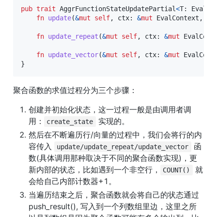
pub
trait
AggrFunctionStateUpdatePartial
<
T
:
Evalua
fn
update
(
&
mut
self
,
 ctx
:
&
mut
EvalContext
,
 va
fn
update_repeat
(
&
mut
self
,
 ctx
:
&
mut
EvalCont
fn
update_vector
(
&
mut
self
,
 ctx
:
&
mut
EvalCont
}
聚合函数的求值过程分为三个步骤：
创建并初始化状态，这一过程一般是由调用者调
用：
 实现的。
create_state
然后在不断遍历行/向量的过程中，我们会将行的内
容传入 
 函
update/update_repeat/update_vector
数(具体调用那种取决于不同的聚合函数实现)，更
新内部的状态，比如遇到一个非空行，
 就
COUNT()
会给自己内部计数器+1。
当遍历结束之后，聚合函数就会将自己的状态通过 
push_result(), 写入到一个列数组里边，这里之所