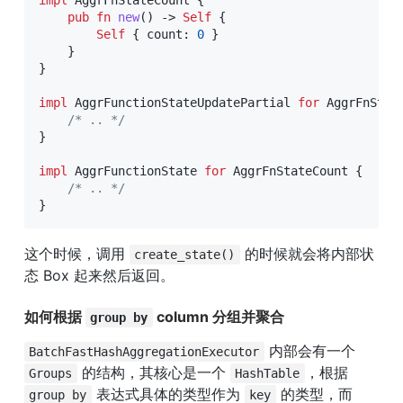
impl
AggrFnStateCount
{
pub
fn
new
(
)
->
Self
{
Self
{
 count
:
0
}
}
}
impl
AggrFunctionStateUpdatePartial
for
AggrFnStat
/* .. */
}
impl
AggrFunctionState
for
AggrFnStateCount
{
/* .. */
}
这个时候，调用 
 的时候就会将内部状
create_state()
态 Box 起来然后返回。
如何根据 
 column 分组并聚合
group by
 内部会有一个 
BatchFastHashAggregationExecutor
 的结构，其核心是一个 
，根据 
Groups
HashTable
 表达式具体的类型作为 
 的类型，而 
group by
key