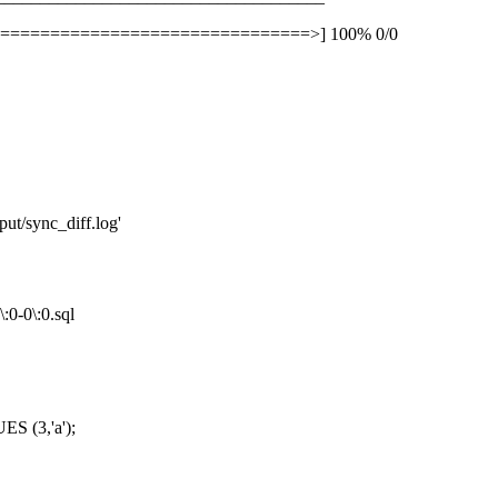
================================>] 100% 0/0
put/sync_diff.log'
\:0-0\:0.sql
S (3,'a');