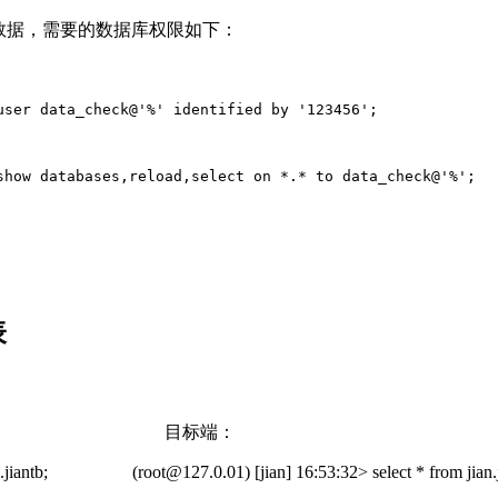
信息、查询数据，需要的数据库权限如下：
user data_check@'%' identified by '123456';

show databases,reload,select on *.* to data_check@'%';

表
目标端：
jian.jiantb; (root@127.0.01) [jian] 16:53:32> select * from jian.j