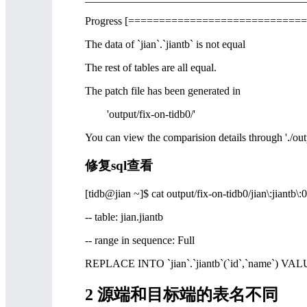
Progress [============================
The data of `jian`.`jiantb` is not equal
The rest of tables are all equal.
The patch file has been generated in
'output/fix-on-tidb0/'
You can view the comparision details through './out
修复sql查看
[tidb@jian ~]$ cat output/fix-on-tidb0/jian\:jiantb\:0
-- table: jian.jiantb
-- range in sequence: Full
REPLACE INTO `jian`.`jiantb`(`id`,`name`) VALUE
2 源端和目标端的表名不同