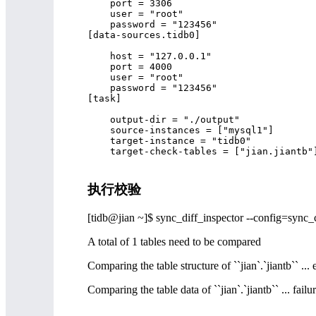
    port = 3306

    user = "root"

    password = "123456"

[data-sources.tidb0]

    host = "127.0.0.1"

    port = 4000

    user = "root"

    password = "123456"

[task]

    output-dir = "./output"

    source-instances = ["mysql1"]

    target-instance = "tidb0"

    target-check-tables = ["jian.jiantb"]
执行校验
[tidb@jian ~]$ sync_diff_inspector --config=sync
A total of 1 tables need to be compared
Comparing the table structure of ``jian`.`jiantb`` ...
Comparing the table data of ``jian`.`jiantb`` ... failu
________________________________________