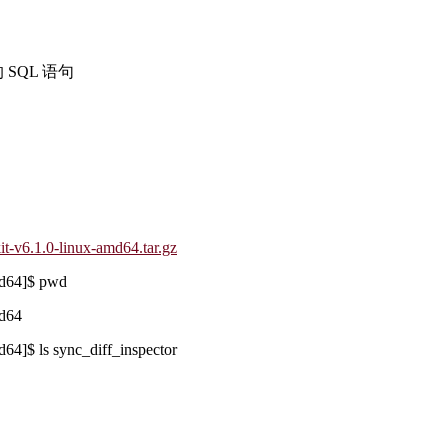
SQL 语句
it-v6.1.0-linux-amd64.tar.gz
md64]$ pwd
md64
d64]$ ls sync_diff_inspector