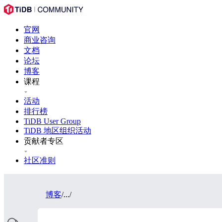
官网
商业咨询
文档
论坛
博客
课程
活动
排行榜
TiDB User Group
TiDB 地区组织活动
贡献者专区
社区准则
博客
/
...
/