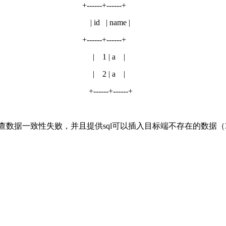
------+------+
 id | name |
------+------+
| 1 | a |
| 2 | a |
----+------+
数据一致性失败，并且提供sql可以插入目标端不存在的数据（3，