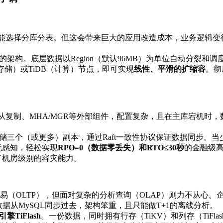
能选择分库分表。但这会带来巨大的应用改造成本，业务逻辑变
离的架构。底层数据以Region（默认96MB）为单位自动分裂和
存储）或TiDB（计算）节点，即可实现
线性、平滑的扩缩容
。彻
复制、MHA/MGR等外部组件，配置复杂，且在主库宕机时，数
存储三个（或更多）副本，通过Raft一致性协议保证数据同步。
无感知，轻松实现
RPO=0（数据零丢失）和RTO≤30秒
的金融级
了机房级别的容灾能力。
交易（OLTP），但面对复杂的分析查询（OLAP）则力不从心
将数据从MySQL同步过去，架构笨重，且只能做T+1的离线分析。
擎TiFlash
。一份数据，同时拥有行存（TiKV）和列存（TiFla