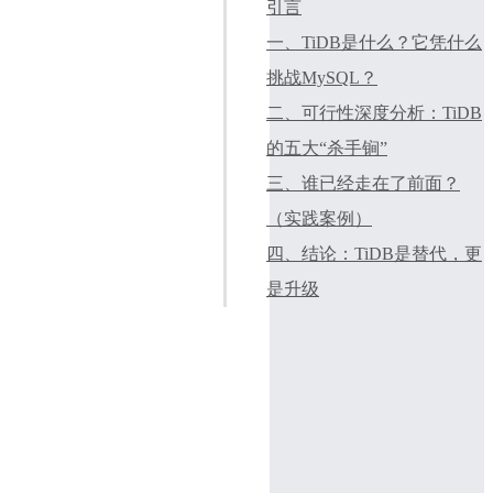
引言
！
一、TiDB是什么？它凭什么
挑战MySQL？
二、可行性深度分析：TiDB
的五大“杀手锏”
三、谁已经走在了前面？
（实践案例）
四、结论：TiDB是替代，更
是升级