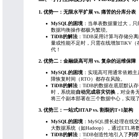
1. 优势一：无限水平扩展 vs. 痛苦的分库分表
MySQL的困境
：当单表数据量过大，只
数据均衡操作都极为繁琐。
TiDB的解法
：TiDB采用计算与存储分
量或性能不足时，只需在线增加TiKV（
代！
2. 优势二：金融级高可用 vs. 复杂的运维保障
MySQL的困境
：实现高可用通常依赖主从
障恢复时间（RTO）都存在风险。
TiDB的解法
：TiDB的数据在底层默认
时，系统能
自动完成容灾切换
，对业务
将三个副本部署在三个数据中心，实现
3. 优势三：一站式HTAP vs. 割裂的T+1架构
MySQL的困境
：MySQL擅长处理在线
大数据系统（如Hadoop），通过ETL
TiDB的解法
：TiDB创造性地引入了
列存引