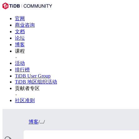
官网
商业咨询
文档
论坛
博客
课程
活动
排行榜
TiDB User Group
TiDB 地区组织活动
贡献者专区
社区准则
博客
/
...
/