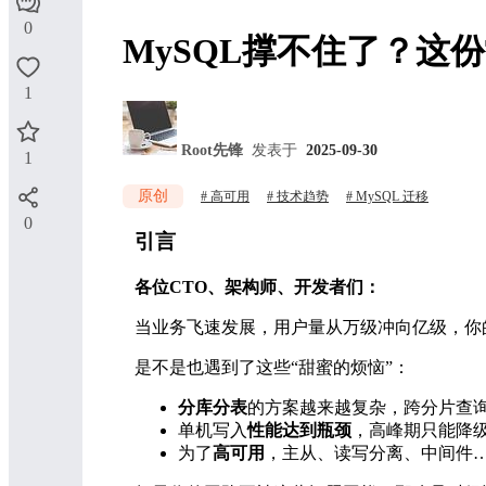
0
MySQL撑不住了？这
1
Root先锋
发表于
2025-09-30
1
原创
高可用
技术趋势
MySQL 迁移
0
引言
各位CTO、架构师、开发者们：
当业务飞速发展，用户量从万级冲向亿级，你的
是不是也遇到了这些“甜蜜的烦恼”：
分库分表
的方案越来越复杂，跨分片查
单机写入
性能达到瓶颈
，高峰期只能降级
为了
高可用
，主从、读写分离、中间件