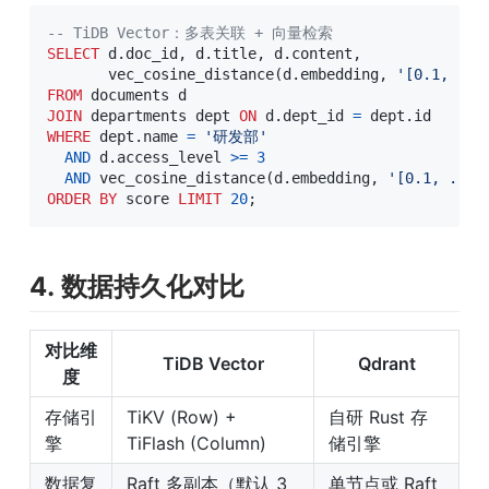
-- TiDB Vector：多表关联 + 向量检索
SELECT
 d
.
doc_id
,
 d
.
title
,
 d
.
content
,
       vec_cosine_distance
(
d
.
embedding
,
'[0.1, ...
FROM
JOIN
 departments dept 
ON
 d
.
dept_id 
=
 dept
.
WHERE
 dept
.
name 
=
'研发部'
AND
 d
.
access_level 
>=
3
AND
 vec_cosine_distance
(
d
.
embedding
,
'[0.1, ...]
ORDER
BY
 score 
LIMIT
20
;
4. 数据持久化对比
对比维
TiDB Vector
Qdrant
度
存储引
TiKV (Row) + 
自研 Rust 存
擎
TiFlash (Column)
储引擎
数据复
Raft 多副本（默认 3 
单节点或 Raft 