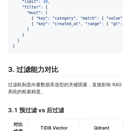
"limit"
:
10
,
"filter"
:
{
"must"
:
[
{
"key"
:
"category"
,
"match"
:
{
"value"
:
"
{
"key"
:
"created_at"
,
"range"
:
{
"gt"
:
"2
]
}
}
}
3. 过滤能力对比
过滤机制是向量数据库选型的关键因素，直接影响 RAG 
系统的检索精度。
3.1 预过滤 vs 后过滤
对比
TiDB Vector
Qdrant