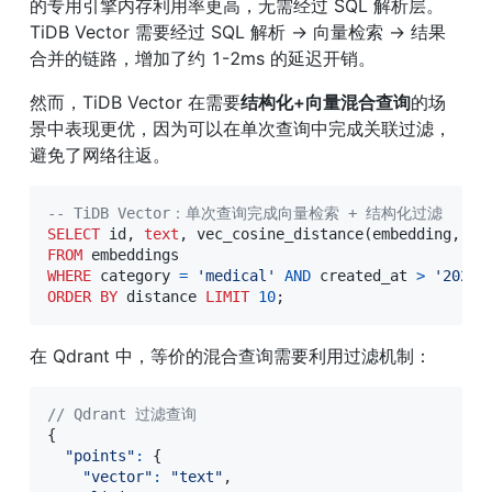
的专用引擎内存利用率更高，无需经过 SQL 解析层。
TiDB Vector 需要经过 SQL 解析 → 向量检索 → 结果
合并的链路，增加了约 1-2ms 的延迟开销。
然而，TiDB Vector 在需要
结构化+向量混合查询
的场
景中表现更优，因为可以在单次查询中完成关联过滤，
避免了网络往返。
-- TiDB Vector：单次查询完成向量检索 + 结构化过滤
SELECT
 id
,
text
,
 vec_cosine_distance
(
embedding
,
'[
FROM
WHERE
 category 
=
'medical'
AND
 created_at 
>
'2025-
ORDER
BY
 distance 
LIMIT
10
;
在 Qdrant 中，等价的混合查询需要利用过滤机制：
// Qdrant 过滤查询
{
"points"
:
{
"vector"
:
"text"
,