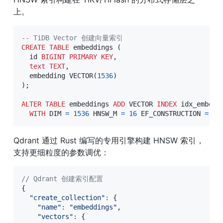
上。
-- TiDB Vector 创建向量索引
CREATE
TABLE
 embeddings 
(
  id 
BIGINT
PRIMARY
KEY
,
text
TEXT
,
  embedding VECTOR
(
1536
)
)
;
ALTER
TABLE
 embeddings 
ADD
 VECTOR 
INDEX
 idx_embedd
WITH
 DIM 
=
1536
 HNSW_M 
=
16
 EF_CONSTRUCTION 
=
20
Qdrant 通过 Rust 编写的专用引擎构建 HNSW 索引，
支持更细粒度的参数调优：
// Qdrant 创建索引配置
{
"create_collection"
:
{
"name"
:
"embeddings"
,
"vectors"
:
{