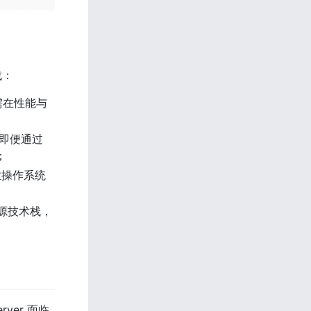
战：
需在性能与
即便通过 
；
企业操作系统
开源技术栈，
ver 面临