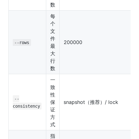
数
每
个
文
件
200000
--rows
最
大
行
数
一
致
性
--
保
snapshot（推荐）/ lock
consistency
证
方
式
指