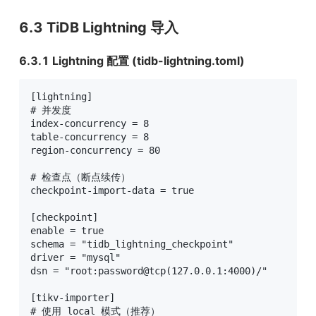
6.3 TiDB Lightning 导入
6.3.1 Lightning 配置 (tidb-lightning.toml)
[lightning]

# 并发度

index-concurrency = 8

table-concurrency = 8

region-concurrency = 80

# 检查点（断点续传）

checkpoint-import-data = true

[checkpoint]

enable = true

schema = "tidb_lightning_checkpoint"

driver = "mysql"

dsn = "root:password@tcp(127.0.0.1:4000)/"

[tikv-importer]

# 使用 local 模式（推荐）
