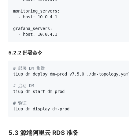
monitoring_servers:

  - host: 10.0.4.1

grafana_servers:

  - host: 10.0.4.1
5.2.2 部署命令
# 部署 DM 集群
tiup dm deploy dm-prod v7.5.0 ./dm-topology.yaml --
# 启动 DM
tiup dm start dm-prod

# 验证
tiup dm display dm-prod
5.3 源端阿里云 RDS 准备