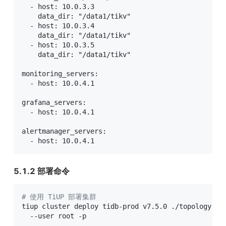
  - host: 10.0.3.3

    data_dir: "/data1/tikv"

  - host: 10.0.3.4

    data_dir: "/data1/tikv"

  - host: 10.0.3.5

    data_dir: "/data1/tikv"

monitoring_servers:

  - host: 10.0.4.1

grafana_servers:

  - host: 10.0.4.1

alertmanager_servers:

  - host: 10.0.4.1
5.1.2 部署命令
# 使用 TiUP 部署集群
tiup cluster deploy tidb-prod v7.5.0 ./topology.ya
  --user root -p
