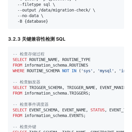
  --filetype sql 
\
  --output /data/migration-check/ 
\
  --no-data 
\
  -B 
{
database
}
3.2.3 关键兼容性检测 SQL
-- 检查存储过程
SELECT
 ROUTINE_NAME
,
FROM
 information_schema
.
WHERE
 ROUTINE_SCHEMA 
NOT
IN
(
'sys'
,
'mysql'
,
'info
-- 检查触发器
SELECT
 TRIGGER_SCHEMA
,
 TRIGGER_NAME
,
 EVENT_MANIPUL
FROM
 information_schema
.
TRIGGERS
;
-- 检查事件调度器
SELECT
 EVENT_SCHEMA
,
 EVENT_NAME
,
STATUS
,
FROM
 information_schema
.
EVENTS
;
-- 检查外键