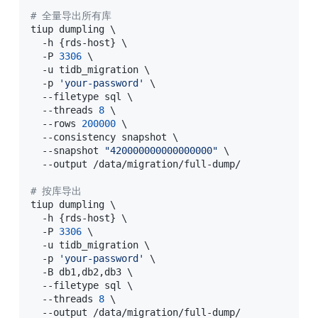
# 全量导出所有库
tiup dumpling 
\
  -h 
{
rds-host
}
\
  -P 
3306
\
  -u tidb_migration 
\
  -p 
'your-password'
\
  --filetype sql 
\
  --threads 
8
\
  --rows 
200000
\
  --consistency snapshot 
\
  --snapshot 
"420000000000000000"
\
  --output /data/migration/full-dump/

# 按库导出
tiup dumpling 
\
  -h 
{
rds-host
}
\
  -P 
3306
\
  -u tidb_migration 
\
  -p 
'your-password'
\
  -B db1,db2,db3 
\
  --filetype sql 
\
  --threads 
8
\
  --output /data/migration/full-dump/
