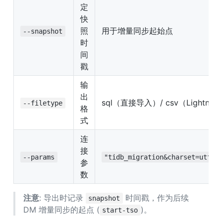
定
快
照
用于增量同步起始点
--snapshot
时
间
戳
输
出
sql（直接导入）/ csv（Lightnin
--filetype
格
式
连
接
--params
"tidb_migration&charset=utf8m
参
数
注意
: 导出时记录 
 时间戳，作为后续 
snapshot
DM 增量同步的起点 (
)。
start-tso