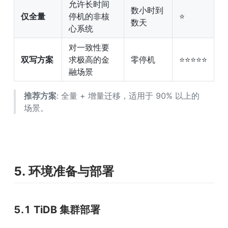
允许长时间
数小时到
仅全量
停机的非核
⭐
数天
心系统
对一致性要
双写方案
求极高的金
零停机
⭐⭐⭐⭐⭐
融场景
推荐方案
: 全量 + 增量迁移，适用于 90% 以上的
场景。
5. 环境准备与部署
5.1 TiDB 集群部署