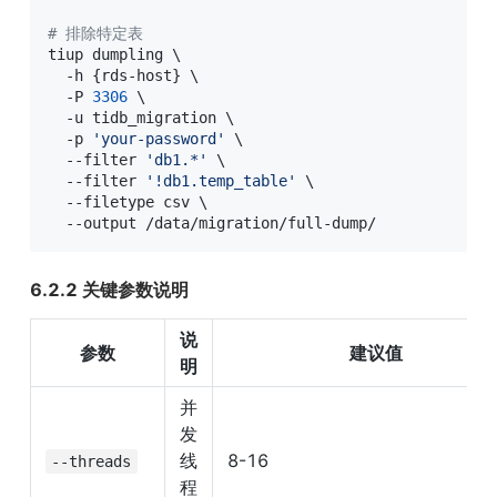
# 排除特定表
tiup dumpling 
\
  -h 
{
rds-host
}
\
  -P 
3306
\
  -u tidb_migration 
\
  -p 
'your-password'
\
  --filter 
'db1.*'
\
  --filter 
'!db1.temp_table'
\
  --filetype csv 
\
  --output /data/migration/full-dump/
6.2.2 关键参数说明
说
参数
建议值
明
并
发
线
8-16
--threads
程