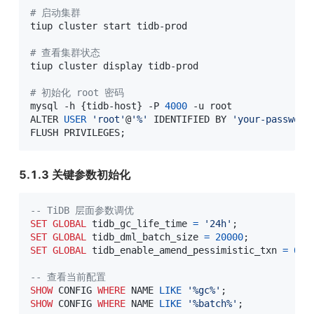
# 启动集群
tiup cluster start tidb-prod

# 查看集群状态
tiup cluster display tidb-prod

# 初始化 root 密码
mysql -h 
{
tidb-host
}
 -P 
4000
 -u root

ALTER 
USER
'root'
@
'%'
 IDENTIFIED BY 
'your-password
FLUSH PRIVILEGES
;
5.1.3 关键参数初始化
-- TiDB 层面参数调优
SET
GLOBAL
 tidb_gc_life_time 
=
'24h'
;
--
SET
GLOBAL
 tidb_dml_batch_size 
=
20000
;
-
SET
GLOBAL
 tidb_enable_amend_pessimistic_txn 
=
0
;
-- 查看当前配置
SHOW
 CONFIG 
WHERE
 NAME 
LIKE
'%gc%'
;
SHOW
 CONFIG 
WHERE
 NAME 
LIKE
'%batch%'
;