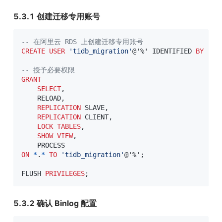
5.3.1 创建迁移专用账号
-- 在阿里云 RDS 上创建迁移专用账号
CREATE
USER
'tidb_migration'
@'%'
 IDENTIFIED 
BY
'yo
-- 授予必要权限
GRANT
SELECT
,
    RELOAD
,
REPLICATION
 SLAVE
,
REPLICATION
 CLIENT
,
LOCK
TABLES
,
SHOW
VIEW
,
ON
*
.
*
TO
'tidb_migration'
@'%'
;
FLUSH 
PRIVILEGES
;
5.3.2 确认 Binlog 配置