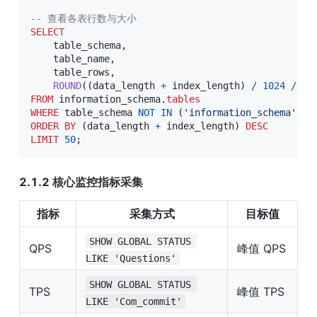
-- 查看各表行数与大小
SELECT
    table_schema
,
    table_name
,
    table_rows
,
ROUND
(
(
data_length 
+
 index_length
)
/
1024
/
10
FROM
 information_schema
.
tables
WHERE
 table_schema 
NOT
IN
(
'information_schema'
,
'
ORDER
BY
(
data_length 
+
 index_length
)
DESC
LIMIT
50
;
2.1.2 核心监控指标采集
指标
采集方式
目标值
SHOW GLOBAL STATUS 
QPS
峰值 QPS
LIKE 'Questions'
SHOW GLOBAL STATUS 
TPS
峰值 TPS
LIKE 'Com_commit'