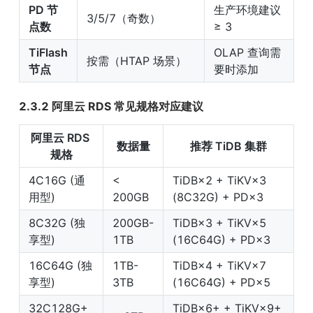
PD 节
生产环境建议 
3/5/7（奇数）
点数
≥ 3
TiFlash 
OLAP 查询需
按需（HTAP 场景）
节点
要时添加
2.3.2 阿里云 RDS 常见规格对应建议
阿里云 RDS 
数据量
推荐 TiDB 集群
规格
4C16G (通
< 
TiDB×2 + TiKV×3 
用型)
200GB
(8C32G) + PD×3
8C32G (独
200GB-
TiDB×3 + TiKV×5 
享型)
1TB
(16C64G) + PD×3
16C64G (独
1TB-
TiDB×4 + TiKV×7 
享型)
3TB
(16C64G) + PD×5
32C128G+ 
TiDB×6+ + TiKV×9+ 