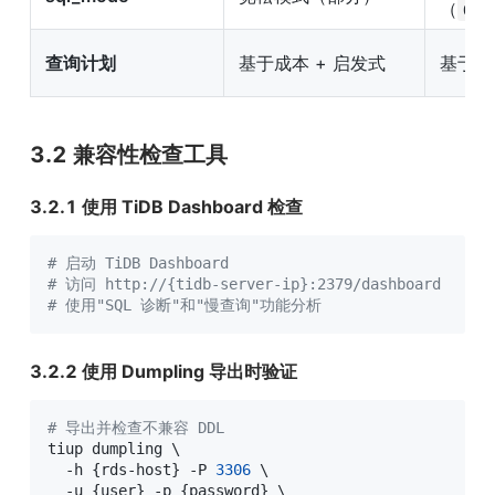
（
ONL
查询计划
基于成本 + 启发式
基于成本
3.2 兼容性检查工具
3.2.1 使用 TiDB Dashboard 检查
# 启动 TiDB Dashboard
# 访问 http://{tidb-server-ip}:2379/dashboard
# 使用"SQL 诊断"和"慢查询"功能分析
3.2.2 使用 Dumpling 导出时验证
# 导出并检查不兼容 DDL
tiup dumpling 
\
  -h 
{
rds-host
}
 -P 
3306
\
  -u 
{
user
}
 -p 
{
password
}
\