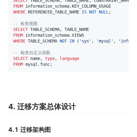
SELECT
 TABLE_SCHEMA
,
 TABLE_NAME
,
FROM
 information_schema
.
WHERE
 REFERENCED_TABLE_NAME 
IS
NOT
NULL
;
-- 检查视图
SELECT
 TABLE_SCHEMA
,
FROM
 information_schema
.
WHERE
 TABLE_SCHEMA 
NOT
IN
(
'sys'
,
'mysql'
,
'inform
-- 检查自定义函数
SELECT
 name
,
type
,
language
FROM
 mysql
.
func
;
4. 迁移方案总体设计
4.1 迁移架构图