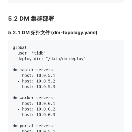
5.2 DM 集群部署
5.2.1 DM 拓扑文件 (dm-topology.yaml)
global:

  user: "tidb"

  deploy_dir: "/data/dm-deploy"

dm_master_servers:

  - host: 10.0.5.1

  - host: 10.0.5.2

  - host: 10.0.5.3

dm_worker_servers:

  - host: 10.0.6.1

  - host: 10.0.6.2

  - host: 10.0.6.3

dm_portal_servers:

  - host: 10.0.5.1
