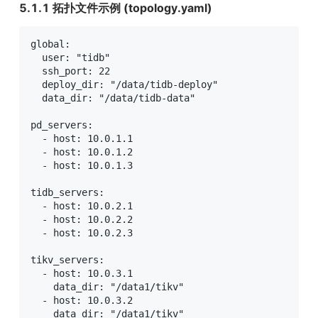
5.1.1 拓扑文件示例 (topology.yaml)
global:

  user: "tidb"

  ssh_port: 22

  deploy_dir: "/data/tidb-deploy"

  data_dir: "/data/tidb-data"

pd_servers:

  - host: 10.0.1.1

  - host: 10.0.1.2

  - host: 10.0.1.3

tidb_servers:

  - host: 10.0.2.1

  - host: 10.0.2.2

  - host: 10.0.2.3

tikv_servers:

  - host: 10.0.3.1

    data_dir: "/data1/tikv"

  - host: 10.0.3.2

    data_dir: "/data1/tikv"
