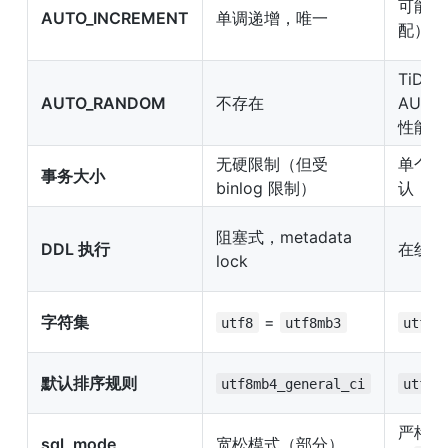
可能不
AUTO_INCREMENT
单调递增，唯一
配），
TiDB
AUTO_RANDOM
不存在
AUTO
性能更
无硬限制（但受 
单个事
事务大小
binlog 限制）
认 10
阻塞式，metadata 
DDL 执行
在线 
lock
字符集
 = 
 
utf8
utf8mb3
utf8
默认排序规则
utf8mb4_general_ci
utf8m
严格模
sql_mode
宽松模式（部分）