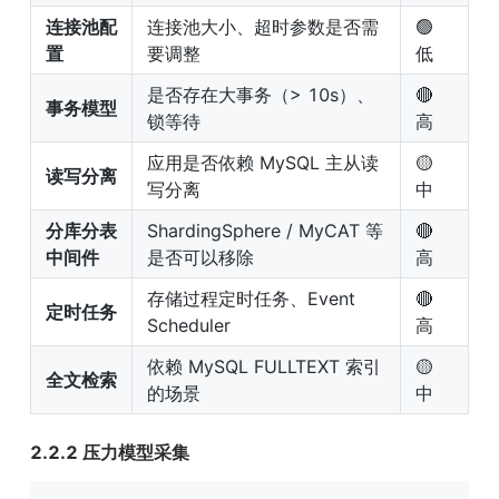
连接池配
连接池大小、超时参数是否需
🟢 
置
要调整
低
是否存在大事务（> 10s）、
🔴 
事务模型
锁等待
高
应用是否依赖 MySQL 主从读
🟡 
读写分离
写分离
中
分库分表
ShardingSphere / MyCAT 等
🔴 
中间件
是否可以移除
高
存储过程定时任务、Event 
🔴 
定时任务
Scheduler
高
依赖 MySQL FULLTEXT 索引
🟡 
全文检索
的场景
中
2.2.2 压力模型采集