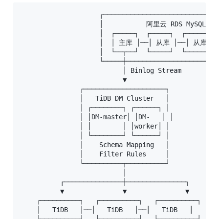
                    ┌──────────────────────────────
                    │           阿里云 RDS MySQL    
                    │  ┌─────┐  ┌─────┐  ┌─────┐   
                    │  │ 主库 │──│ 从库 │──│ 从库 │  
                    │  └──┬──┘  └─────┘  └─────┘   
                    └─────┼────────────────────────
                          │ Binlog Stream

                          ▼

               ┌─────────────────────┐

               │   TiDB DM Cluster   │

               │ ┌────────┐ ┌──────┐ │

               │ │DM-master│ │DM-   │ │

               │ │        │ │worker│ │

               │ └────────┘ └──────┘ │

               │    Schema Mapping   │

               │    Filter Rules     │

               └──────────┬──────────┘

                          │

          ┌───────────────┼───────────────┐

          ▼               ▼               ▼

    ┌──────────┐   ┌──────────┐   ┌──────────┐

    │   TiDB   │──│   TiDB   │──│   TiDB   │   (SQ
    └────┬─────┘   └────┬─────┘   └────┬─────┘
