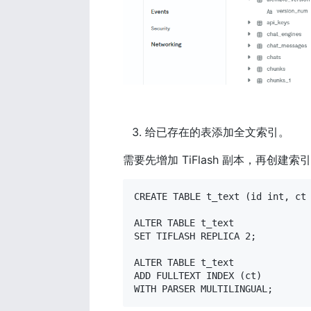
给已存在的表添加全文索引。
需要先增加 TiFlash 副本，再创建索
CREATE TABLE t_text (id int, ct 
ALTER TABLE t_text

SET TIFLASH REPLICA 2;

ALTER TABLE t_text 

ADD FULLTEXT INDEX (ct) 

WITH PARSER MULTILINGUAL;