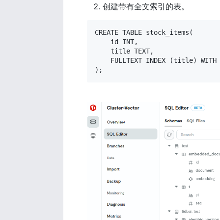
创建带有全文索引的表。
CREATE TABLE stock_items(

    id INT,

    title TEXT,

    FULLTEXT INDEX (title) WITH 
);