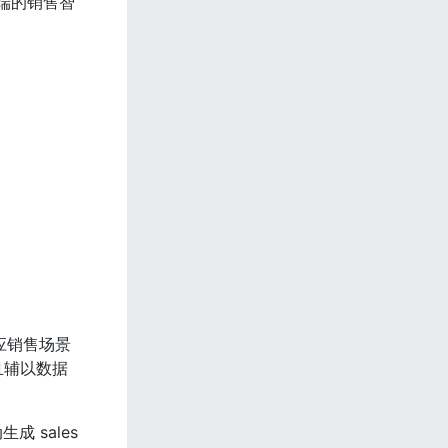
端的销售智
应销售场景
且辅以数据
sales 