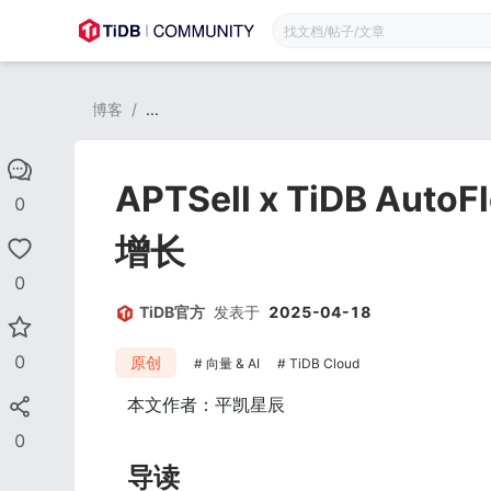
博客
/
...
APTSell x TiDB 
0
增长
0
TiDB官方
发表于
2025-04-18
0
原创
向量 & AI
TiDB Cloud
本文作者：平凯星辰
0
导读