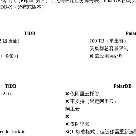
储节点（Region 分片），无需应用层分库分表。PolarDB 的
rDB-X（分布式版本）。
TiDB
Pol
B 级验证）
100 TB（单集群）
受集群总容量限制
C + 多集群
❌ 需应用层处理
TiDB
PolarDB
 2.0）
❌ 仅阿里云托管
❌ 不支持（绑定阿里云）
阿里云
❌
❌ 仅阿里云
or lock-in
SQL 标准格式，但迁移需重新选