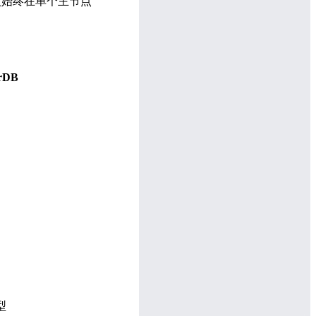
写入始终在单个主节点
arDB
型