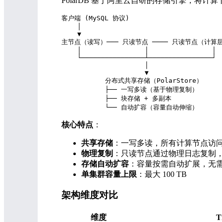
PolarDB 基于阿里云自研的存储引擎，
客户端 (MySQL 协议)

    │

    ▼

主节点（读写）─── 只读节点 ──── 只读节点（计算
    │                │                │

    └────────────────┴────────────────┘

                     │

                     ▼

           分布式共享存储（PolarStore）

           ├── 一写多读（基于物理复制）

           ├── 块存储 + 多副本

核心特点
：
共享存储
：一写多读，所有计算节点访
物理复制
：只读节点通过物理日志复制
存储自动扩容
：容量按需自动扩展，无
单集群容量上限
：最大 100 TB
架构维度对比
维度
T