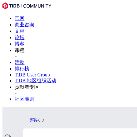
官网
商业咨询
文档
论坛
博客
课程
活动
排行榜
TiDB User Group
TiDB 地区组织活动
贡献者专区
社区准则
博客
/
...
/