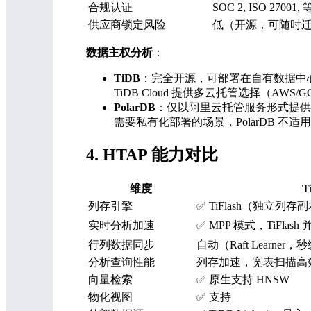
合规认证
SOC 2, ISO 27001,
供应商锁定风险
低（开源，可随时
数据主权分析
：
TiDB
：完全开源，可部署在自有数据中心、任
TiDB Cloud 提供多云托管选择（AWS/GC
PolarDB
：仅以阿里云托管服务形式提供
需要私有化部署的场景，PolarDB 不适
4. HTAP 能力对比
维度
T
列存引擎
✅ TiFlash（独立列存
实时分析加速
✅ MPP 模式，TiFlash
行列数据同步
自动（Raft Learner，
分析查询性能
列存加速，宽表扫描高
向量检索
✅ 原生支持 HNSW
物化视图
✅ 支持