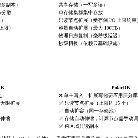
据多副本）
共享存储（一写多读）
点分散
单存储集群集中存放
限）
只读节点扩展（受存储 I/O 上限约束
无上限）
容量自动扩展（最大 100TB）
物理日志复制（毫秒级延迟）
秒级切换（依赖云基础设施）
DB
PolarDB
点
❌ 单主写入，扩展写需要应用层分库
ver 无限扩展
✅ 只读节点扩展（上限约 15 个）
✅ 自动扩容（同一存储池）
按需伸缩
✅ 存储自动伸缩，计算节点需手动
✅ 跨区域只读副本