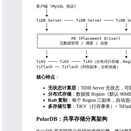
客户端 (MySQL 协议)

    │

    ▼

TiDB Server ──── TiDB Server ──── Ti
    │                │                │

    ▼                ▼                ▼

┌────────────────────────────────────────
│              PD (Placement Driver)     
│         元数据管理 / 调度 / 自愈           
└────────────────────────────────────────
    │                │                │

    ▼                ▼                ▼

TiKV ──── TiKV ──── TiKV（分布式行存储，Reg
核心特点
：
无状态计算层
：TiDB Server 无状态
分布式存储
：数据按 Region（默认 9
Raft 复制
：每个 Region 三副本，自动选举 
多存储引擎
：TiKV（行存事务）+ TiFl
PolarDB：共享存储分离架构