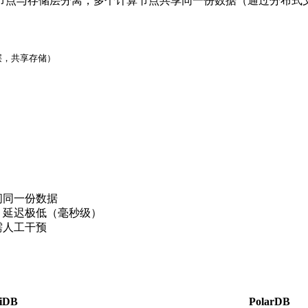
将计算节点与存储层分离，多个计算节点共享同一份数据（通过分布式
层，共享存储）

问同一份数据
，延迟极低（毫秒级）
需人工干预
iDB
PolarDB