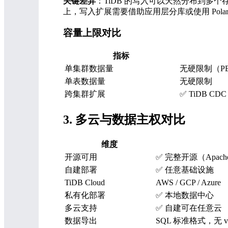
关键差异
：TiDB 的写入可以天然分布到多个存
上，写入扩展需要借助应用层分库或使用 Pola
容量上限对比
指标
单集群数据量
无硬限制（P
单表数据量
无硬限制
跨集群扩展
✅ TiDB CD
3. 多云与数据主权对比
维度
开源可用
✅ 完整开源（Apache
自建部署
✅ 任意基础设施
TiDB Cloud
AWS / GCP / Azure
私有化部署
✅ 本地数据中心
多云支持
✅ 自建可在任意云
数据导出
SQL 标准格式，无 vend