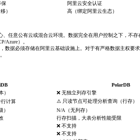
 等保
阿里云安全认证
迁移）
高（绑定阿里云生态）
意公有云或混合云环境。数据完全在用户控制之下，不存在 vendor
P/Azure）。
，数据必须存储在阿里云基础设施上。对于有严格数据主权要求
用。
iDB
PolarDB
副本）
❌ 无独立列存引擎
⚠️ 只读节点可处理分析查询（行存）
 并行计算
秒级）
N/A（无列存）
效
行存扫描，大表分析性能受限
❌ 不支持
❌ 不支持