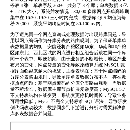
务表 4 张，单表字段 360+，共分了 8 个库；单表数据 3 亿
+，2TB 大小。系统并发情况：30,000 多家网点开单高峰期
集中在 16:30 -19:30 三小时内完成，数据库 QPS 均值为每
秒 20,000，系统平均响应时间在 80-100ms 内。
为了避免同一个网点查询或处理数据时出现跨库问题，采
用以网点编码作为分库分表的路由规则。为了保证单库单
表数据量的均衡，安能还将产粮区如华东、华南和非产粮
区如东北、西北区域的网点进行相互组合后放在同一个库
同一个表中。即便如此，由于业务的不断增长，地区产业
布局的变化，网点货量的变化导致原结算系统 MySQL 数
据库面临越来越大的挑战，主要表现在：基于网点编码的
分库分表路由规则，导致单库单表数据分布不均，存在数
据热点问题；基于网点编码的分库分表路由规则，当数据
量不断增长，数据库主库节点扩展复杂度高；MySQL 5.7
不支持表结构在线变更，系统变更停机时间长，导致业务
可用性降低；Mycat 不完全支持标准 SQL 语法，导致研发
侧代码改动较大；数据同步到下游进行分析时需要解决多
库多表数据合并问题。