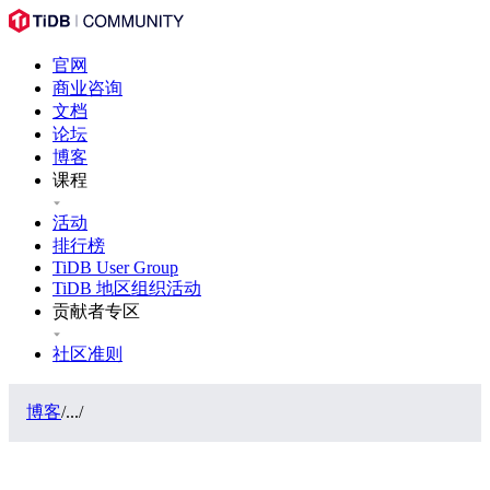
官网
商业咨询
文档
论坛
博客
课程
活动
排行榜
TiDB User Group
TiDB 地区组织活动
贡献者专区
社区准则
博客
/
...
/