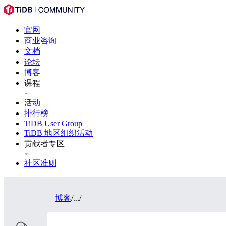
官网
商业咨询
文档
论坛
博客
课程
活动
排行榜
TiDB User Group
TiDB 地区组织活动
贡献者专区
社区准则
博客
/
...
/