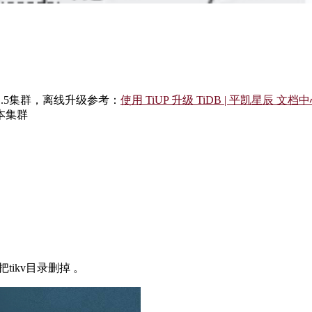
.1.5集群，离线升级参考：
使用 TiUP 升级 TiDB | 平凯星辰 文档
本集群
ikv目录删掉 。