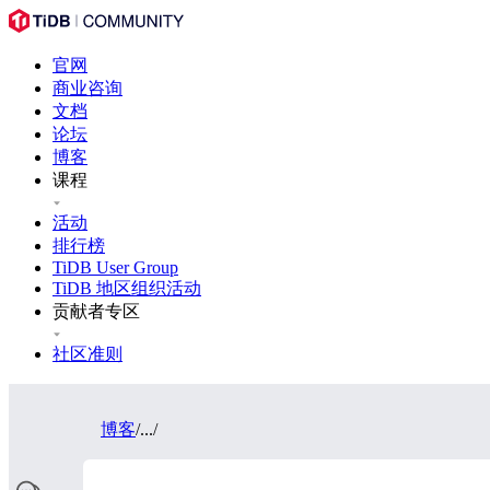
官网
商业咨询
文档
论坛
博客
课程
活动
排行榜
TiDB User Group
TiDB 地区组织活动
贡献者专区
社区准则
博客
/
...
/