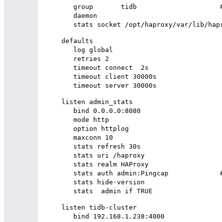
   group       tidb                 
   daemon                       
   stats socket /opt/haproxy/var/lib/
defaults                              
   log global                       
   retries 2                    
   timeout connect  2s          
   timeout client 30000s         
   timeout server 30000s           
listen admin_stats                 
   bind 0.0.0.0:8080                  
   mode http                        
   option httplog                   
   maxconn 10                        
   stats refresh 30s                
   stats uri /haproxy                 
   stats realm HAProxy               
   stats auth admin:Pingcap       
   stats hide-version               
   stats  admin if TRUE           
listen tidb-cluster                   
   bind 192.168.1.238:4000            