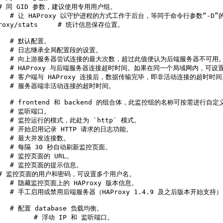
    # 同 GID 参数，建议使用专用用户组。

           # 让 HAProxy 以守护进程的方式工作于后台，等同于命令行参数
haproxy/stats     # 统计信息保存位置。

     # 默认配置。

       # 日志继承全局配置段的设置。

           # 向上游服务器尝试连接的最大次数，超过此值便认为后端服务器不可用。
           # HAProxy 与后端服务器连接超时时间。如果在同一个局域网内，可
          # 客户端与 HAProxy 连接后，数据传输完毕，即非活动连接的超时时间
        # 服务器端非活动连接的超时时间。

        # frontend 和 backend 的组合体，此监控组的名称可按需进行自定义
     # 监听端口。

       # 监控运行的模式，此处为 `http` 模式。

       # 开始启用记录 HTTP 请求的日志功能。

      # 最大并发连接数。

       # 每隔 30 秒自动刷新监控页面。

     # 监控页面的 URL。

      # 监控页面的提示信息。

      # 监控页面的用户和密码，可设置多个用户名。

       # 隐藏监控页面上的 HAProxy 版本信息。

         # 手工启用或禁用后端服务器（HAProxy 1.4.9 及之后版本开始支持）
     # 配置 database 负载均衡。

           # 浮动 IP 和 监听端口。
