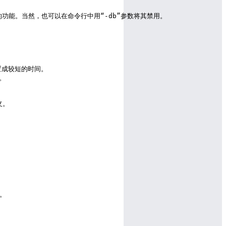
“-D”的功能。当然，也可以在命令行中用“-db”参数将其禁用。



设置成较短的时间。

。

。

。
