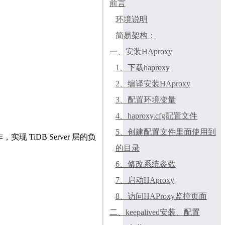
前言
环境说明
简易架构：
一、安装HAproxy
1、下载haproxy
2、编译安装HAproxy
3、配置环境变量
4、haproxy.cfg配置文件
5、创建配置文件里面使用到
现 TiDB Server 层的负
的目录
6、修改系统参数
7、启动HAproxy
8、访问HAProxy监控页面
二、keepalived安装、配置