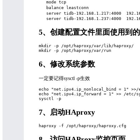
   mode tcp                          
   balance leastconn           
   server tidb-192.168.1.217:4000
5、创建配置文件里面使用到
mkdir -p /opt/haproxy/var/lib/haproxy/ 

6、修改系统参数
一定要记得sysctl -p生效
echo "net.ipv4.ip_nonlocal_bind = 1" >>/e
echo "net.ipv4.ip_forward = 1" >> /etc/sy
7、启动HAproxy
8、访问HAProxy监控页面