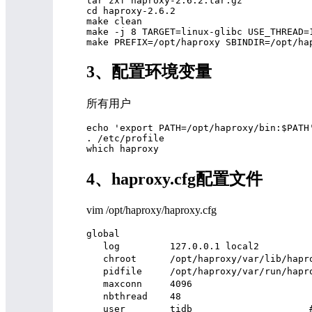
tar zxf haproxy-2.6.2.tar.gz 

cd haproxy-2.6.2 

make clean 

make -j 8 TARGET=linux-glibc USE_THREAD=1
3、配置环境变量
所有用户
echo 'export PATH=/opt/haproxy/bin:$PATH'
. /etc/profile 

4、haproxy.cfg配置文件
vim /opt/haproxy/haproxy.cfg
global                                
   log         127.0.0.1 local2    
   chroot      /opt/haproxy/var/l
   pidfile     /opt/haproxy/var/run/ha
   maxconn     4096               
   nbthread    48                  
   user        tidb                    