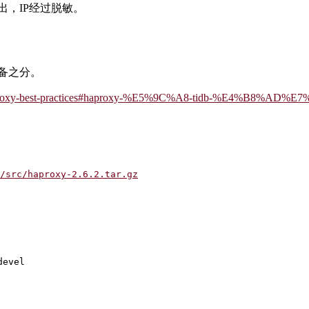
，IP经过脱敏。
备之分。
able/haproxy-best-practices#haproxy-%E5%9C%A8-tidb-%E4%B8
/src/haproxy-2.6.2.tar.gz
devel