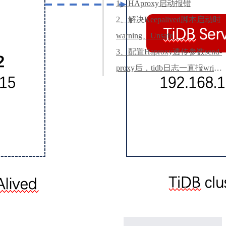
1、HAproxy启动报错
2、解决Keepalived脚本启动时
warning、Unsafe
3、配置Haproxy透传参数send-
proxy后，tidb日志一直报write:
connection reset by peer