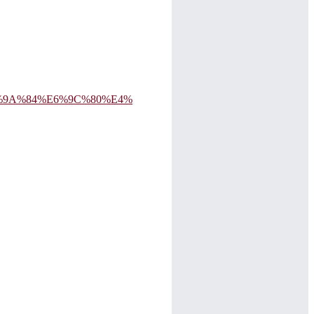
%AD%E7%9A%84%E6%9C%80%E4%