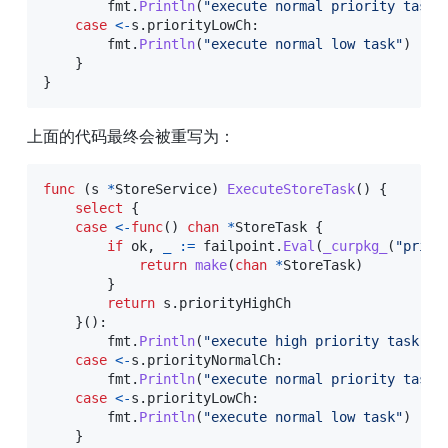
        fmt
.
Println
(
"execute normal priority task"
case
<-
s
.
priorityLowCh
:
        fmt
.
Println
(
"execute normal low task"
)
}
}
上面的代码最终会被重写为：
func
(
s 
*
StoreService
)
ExecuteStoreTask
(
)
{
select
{
case
<-
func
(
)
chan
*
StoreTask 
{
if
 ok
,
_
:=
 failpoint
.
Eval
(
_curpkg_
(
"prior
return
make
(
chan
*
StoreTask
)
}
return
 s
.
priorityHighCh

}
(
)
:
        fmt
.
Println
(
"execute high priority task"
)
case
<-
s
.
priorityNormalCh
:
        fmt
.
Println
(
"execute normal priority task"
case
<-
s
.
priorityLowCh
:
        fmt
.
Println
(
"execute normal low task"
)
}