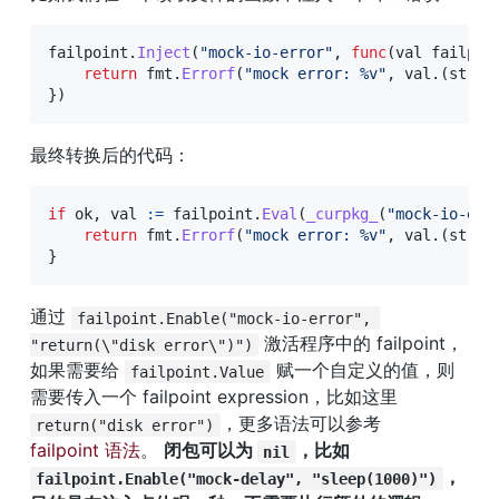
failpoint
.
Inject
(
"mock-io-error"
,
func
(
val failpoi
return
 fmt
.
Errorf
(
"mock error: %v"
,
 val
.
(
strin
}
)
最终转换后的代码：
if
 ok
,
 val 
:=
 failpoint
.
Eval
(
_curpkg_
(
"mock-io-err
return
 fmt
.
Errorf
(
"mock error: %v"
,
 val
.
(
strin
}
通过 
failpoint.Enable("mock-io-error", 
 激活程序中的 failpoint，
"return(\"disk error\")")
如果需要给 
 赋一个自定义的值，则
failpoint.Value
需要传入一个 failpoint expression，比如这里 
，更多语法可以参考 
return("disk error")
failpoint 语法
。 
闭包可以为 
，比如 
nil
，
failpoint.Enable("mock-delay", "sleep(1000)")