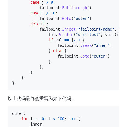
case
 j 
/
9
:
            failpoint
.
Fallthrough
(
)
case
 j 
/
10
:
            failpoint
.
Goto
(
"outer"
)
default
:
            failpoint
.
Inject
(
"failpoint-name"
,
fun
                fmt
.
Println
(
"unit-test"
,
 val
.
(
int
)
if
 val 
==
 j
/
11
{
                    failpoint
.
Break
(
"inner"
)
}
else
{
                    failpoint
.
Goto
(
"outer"
)
}
}
)
}
}
}
以上代码最终会重写为如下代码：
outer
:
for
 i 
:=
0
;
 i 
<
100
;
 i
++
{
        inner
: