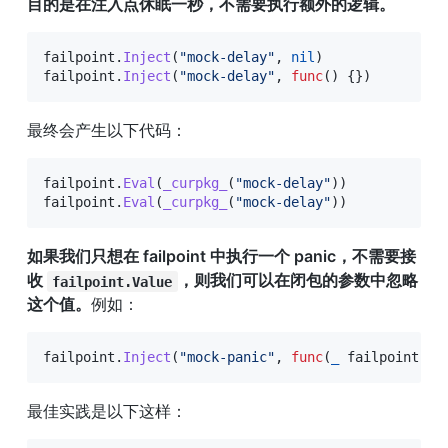
目的是在注入点休眠一秒，不需要执行额外的逻辑。
failpoint
.
Inject
(
"mock-delay"
,
nil
)
failpoint
.
Inject
(
"mock-delay"
,
func
(
)
{
}
)
最终会产生以下代码：
failpoint
.
Eval
(
_curpkg_
(
"mock-delay"
)
)
failpoint
.
Eval
(
_curpkg_
(
"mock-delay"
)
)
如果我们只想在 failpoint 中执行一个 panic，不需要接
收 
，则我们可以在闭包的参数中忽略
failpoint.Value
这个值。
例如：
failpoint
.
Inject
(
"mock-panic"
,
func
(
_
 failpoint
.
Va
最佳实践是以下这样：