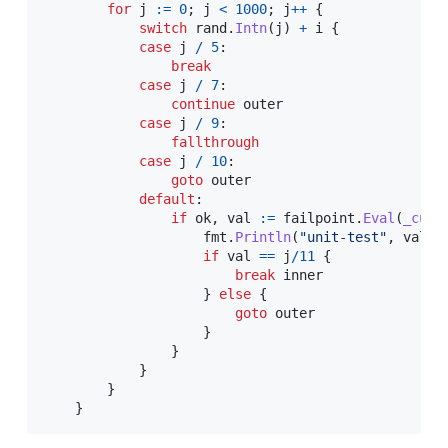
for
 j 
:=
0
;
 j 
<
1000
;
 j
++
{
switch
 rand
.
Intn
(
j
)
+
 i 
{
case
 j 
/
5
:
break
case
 j 
/
7
:
continue
 outer

case
 j 
/
9
:
fallthrough
case
 j 
/
10
:
goto
 outer

default
:
if
 ok
,
 val 
:=
 failpoint
.
Eval
(
_curp
                    fmt
.
Println
(
"unit-test"
,
 val
.
(
if
 val 
==
 j
/
11
{
break
 inner

}
else
{
goto
 outer

}
}
}
}
}