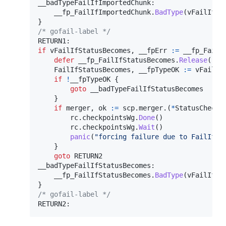
__badTypeFailIfImportedChunk
:
    __fp_FailIfImportedChunk
.
BadType
(
vFailIfIm
}
/* gofail-label */
RETURN1
:
if
 vFailIfStatusBecomes
,
 __fpErr 
:=
 __fp_FailI
defer
 __fp_FailIfStatusBecomes
.
Release
(
)
    FailIfStatusBecomes
,
 __fpTypeOK 
:=
 vFailIf
if
!
__fpTypeOK 
{
goto
 __badTypeFailIfStatusBecomes

}
if
 merger
,
 ok 
:=
 scp
.
merger
.
(
*
StatusCheckp
        rc
.
checkpointsWg
.
Done
(
)
        rc
.
checkpointsWg
.
Wait
(
)
panic
(
"forcing failure due to FailIfSt
}
goto
 RETURN2

__badTypeFailIfStatusBecomes
:
    __fp_FailIfStatusBecomes
.
BadType
(
vFailIfSt
}
/* gofail-label */
RETURN2
: