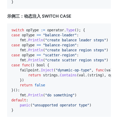
}
示例三：动态注入 SWITCH CASE
switch
 opType 
:=
 operator
.
Type
(
)
;
{
case
 opType 
==
"balance-leader"
:
    fmt
.
Println
(
"create balance leader steps"
)
case
 opType 
==
"balance-region"
:
    fmt
.
Println
(
"create balance region steps"
)
case
 opType 
==
"scatter-region"
:
    fmt
.
Println
(
"create scatter region steps"
)
case
func
(
)
bool
{
    failpoint
.
Inject
(
"dynamic-op-type"
,
func
(
val f
return
 strings
.
Contains
(
val
.
(
string
)
,
 opTy
}
)
return
false
}
(
)
:
    fmt
.
Println
(
"do something"
)
default
:
panic
(
"unsupported operator type"
)
}