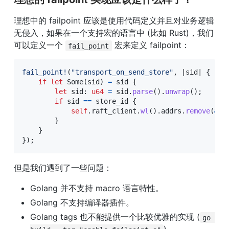
理想中的 failpoint 应该是使用代码定义并且对业务逻辑
无侵入，如果在一个支持宏的语言中 (比如 Rust)，我们
可以定义一个 
 宏来定义 failpoint：
fail_point
fail_point!
(
"transport_on_send_store"
,
|
sid
|
{
if
let
Some
(
sid
)
=
 sid 
{
let
 sid
:
u64
=
 sid
.
parse
(
)
.
unwrap
(
)
;
if
 sid 
==
 store_id 
{
self
.
raft_client
.
wl
(
)
.
addrs
.
remove
(
&
st
}
}
}
)
;
但是我们遇到了一些问题：
Golang 并不支持 macro 语言特性。
Golang 不支持编译器插件。
Golang tags 也不能提供一个比较优雅的实现 (
go 