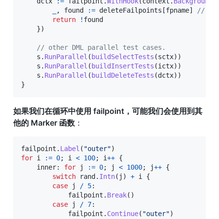
    dctx 
:=
 failpoint
.
WithHook
(
context
.
Background
(
_
,
 found 
:=
 deleteFailpoints
[
fpname
]
// On
return
!
found

}
)
// other DML parallel test cases.
    s
.
RunParallel
(
buildSelectTests
(
sctx
)
)
    s
.
RunParallel
(
buildInsertTests
(
ictx
)
)
    s
.
RunParallel
(
buildDeleteTests
(
dctx
)
)
}
如果我们在循环中使用 failpoint，可能我们会使用到其
他的 Marker 函数
：
failpoint
.
Label
(
"outer"
)
for
 i 
:=
0
;
 i 
<
100
;
 i
++
{
    inner
:
for
 j 
:=
0
;
 j 
<
1000
;
 j
++
{
switch
 rand
.
Intn
(
j
)
+
 i 
{
case
 j 
/
5
:
            failpoint
.
Break
(
)
case
 j 
/
7
:
            failpoint
.
Continue
(
"outer"
)