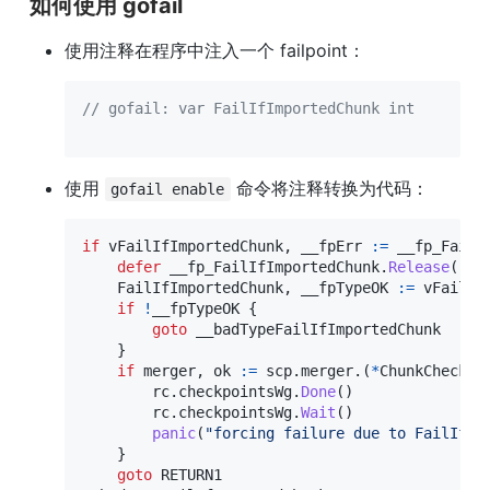
如何使用 gofail
使用注释在程序中注入一个 failpoint：
// gofail: var FailIfImportedChunk int
使用 
 命令将注释转换为代码：
gofail enable
if
 vFailIfImportedChunk
,
 __fpErr 
:=
 __fp_FailI
defer
 __fp_FailIfImportedChunk
.
Release
(
)
    FailIfImportedChunk
,
 __fpTypeOK 
:=
 vFailIf
if
!
__fpTypeOK 
{
goto
 __badTypeFailIfImportedChunk

}
if
 merger
,
 ok 
:=
 scp
.
merger
.
(
*
ChunkCheckpo
        rc
.
checkpointsWg
.
Done
(
)
        rc
.
checkpointsWg
.
Wait
(
)
panic
(
"forcing failure due to FailIfIm
}
goto
 RETURN1
