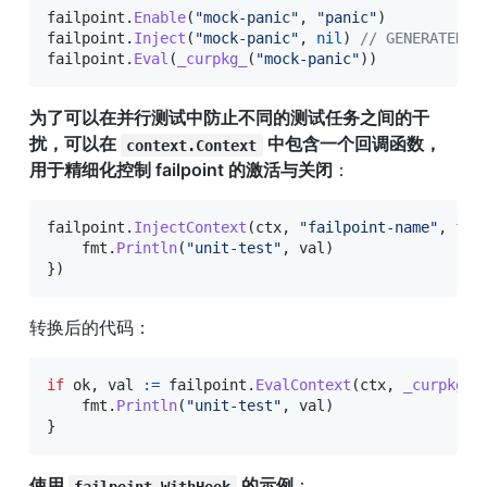
failpoint
.
Enable
(
"mock-panic"
,
"panic"
)
failpoint
.
Inject
(
"mock-panic"
,
nil
)
// GENERATED C
failpoint
.
Eval
(
_curpkg_
(
"mock-panic"
)
)
为了可以在并行测试中防止不同的测试任务之间的干
扰，可以在 
 中包含一个回调函数，
context.Context
用于精细化控制 failpoint 的激活与关闭
：
failpoint
.
InjectContext
(
ctx
,
"failpoint-name"
,
fun
    fmt
.
Println
(
"unit-test"
,
 val
)
}
)
转换后的代码：
if
 ok
,
 val 
:=
 failpoint
.
EvalContext
(
ctx
,
_curpkg_
(
    fmt
.
Println
(
"unit-test"
,
 val
)
}
使用 
 的示例
：
failpoint.WithHook