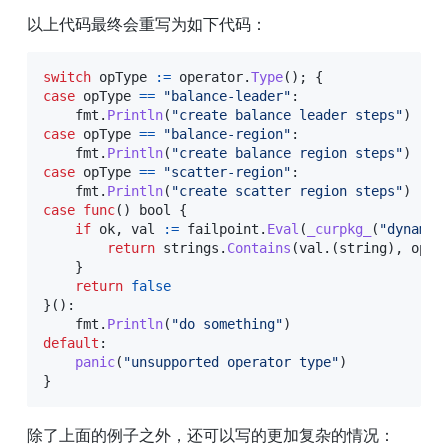
以上代码最终会重写为如下代码：
switch
 opType 
:=
 operator
.
Type
(
)
;
{
case
 opType 
==
"balance-leader"
:
    fmt
.
Println
(
"create balance leader steps"
)
case
 opType 
==
"balance-region"
:
    fmt
.
Println
(
"create balance region steps"
)
case
 opType 
==
"scatter-region"
:
    fmt
.
Println
(
"create scatter region steps"
)
case
func
(
)
bool
{
if
 ok
,
 val 
:=
 failpoint
.
Eval
(
_curpkg_
(
"dynamic
return
 strings
.
Contains
(
val
.
(
string
)
,
 opTy
}
return
false
}
(
)
:
    fmt
.
Println
(
"do something"
)
default
:
panic
(
"unsupported operator type"
)
}
除了上面的例子之外，还可以写的更加复杂的情况：