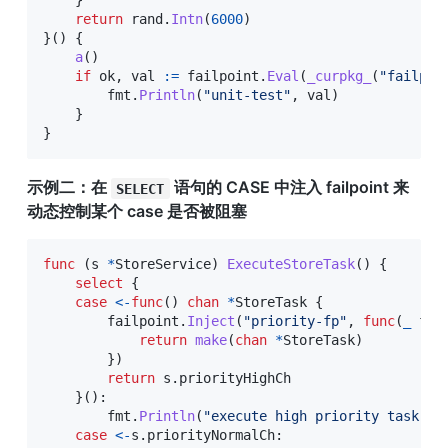
}
return
 rand
.
Intn
(
6000
)
}
(
)
{
a
(
)
if
 ok
,
 val 
:=
 failpoint
.
Eval
(
_curpkg_
(
"failpoi
        fmt
.
Println
(
"unit-test"
,
 val
)
}
}
示例二：在 
 语句的 CASE 中注入 failpoint 来
SELECT
动态控制某个 case 是否被阻塞
func
(
s 
*
StoreService
)
ExecuteStoreTask
(
)
{
select
{
case
<-
func
(
)
chan
*
StoreTask 
{
        failpoint
.
Inject
(
"priority-fp"
,
func
(
_
 fai
return
make
(
chan
*
StoreTask
)
}
)
return
 s
.
priorityHighCh

}
(
)
:
        fmt
.
Println
(
"execute high priority task"
)
case
<-
s
.
priorityNormalCh
: