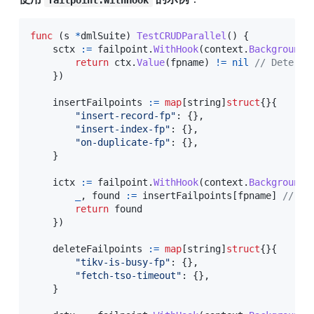
func
(
s 
*
dmlSuite
)
TestCRUDParallel
(
)
{
    sctx 
:=
 failpoint
.
WithHook
(
context
.
Background
(
return
 ctx
.
Value
(
fpname
)
!=
nil
// Determi
}
)
    insertFailpoints 
:=
map
[
string
]
struct
{
}
{
"insert-record-fp"
:
{
}
,
"insert-index-fp"
:
{
}
,
"on-duplicate-fp"
:
{
}
,
}
    ictx 
:=
 failpoint
.
WithHook
(
context
.
Background
(
_
,
 found 
:=
 insertFailpoints
[
fpname
]
// On
return
 found

}
)
    deleteFailpoints 
:=
map
[
string
]
struct
{
}
{
"tikv-is-busy-fp"
:
{
}
,
"fetch-tso-timeout"
:
{
}
,
}