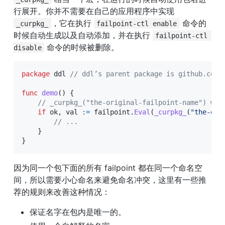
行展开。你并不需要在自己的应用程序中实现 
，它在执行 
 命令的
_curpkg_
failpoint-ctl enable
时候自动生成以及自动添加，并在执行 
failpoint-ctl 
 命令的时候被删除。
disable
package
 ddl 
// ddl’s parent package is github.com/
func
demo
(
)
{
// _curpkg_("the-original-failpoint-name") wil
if
 ok
,
 val 
:=
 failpoint
.
Eval
(
_curpkg_
(
"the-ori
// ...
}
}
因为同一个包下面的所有 failpoint 都在同一个命名空
间，所以需要小心命名来避免命名冲突，这里有一些推
荐的规则来改善这种情况：
保证名字在包内是唯一的。