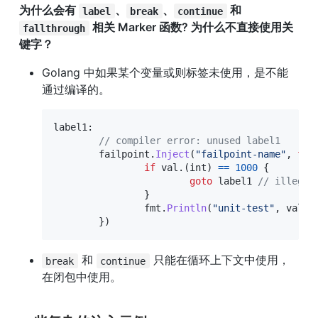
为什么会有 
、
、
 和 
label
break
continue
 相关 Marker 函数? 为什么不直接使用关
fallthrough
键字？
Golang 中如果某个变量或则标签未使用，是不能
通过编译的。
label1
:
// compiler error: unused label1
	failpoint
.
Inject
(
"failpoint-name"
,
fun
if
 val
.
(
int
)
==
1000
{
goto
 label1 
// illegal
}
		fmt
.
Println
(
"unit-test"
,
 val
)
}
)
 和 
 只能在循环上下文中使用，
break
continue
在闭包中使用。