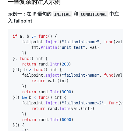
一些复杂的注入示例
示例一：在 IF 语句的 
 和 
 中注
INITIAL
CONDITIONAL
入 failpoint
if
 a
,
 b 
:=
func
(
)
{
    failpoint
.
Inject
(
"failpoint-name"
,
func
(
val fa
        fmt
.
Println
(
"unit-test"
,
 val
)
}
)
}
,
func
(
)
int
{
return
 rand
.
Intn
(
200
)
}
(
)
;
 b 
>
func
(
)
int
{
    failpoint
.
Inject
(
"failpoint-name"
,
func
(
val fa
return
 val
.
(
int
)
}
)
return
 rand
.
Intn
(
3000
)
}
(
)
&&
 b 
<
func
(
)
int
{
    failpoint
.
Inject
(
"failpoint-name-2"
,
func
(
val 
return
 rand
.
Intn
(
val
.
(
int
)
)
}
)
return
 rand
.
Intn
(
6000
)
}
(
)
{
a
(
)