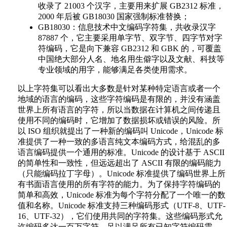
收录了 21003 个汉字，主要用来扩展 GB2312 标准，
2000 年后被 GB18030 国家强制标准替换；
GB18030：信息技术中文编码字符集，共收录汉字
87887 个，它主要采用单字节、双字节、四字节对字
符编码，它是向下兼容 GB2312 和 GBK 的，可覆盖
中国绝大部分人名、地名用生僻字以及文献、科技等
专业领域的用字，能够满足各类使用需求。
以上字符集可以看出大多数是针对某种特定语言或者一个
地域的语言的编码，这些字符编码是有限的，并没有涵盖
世界上所有语言的字符，所以当数据在计算机之间传递且
使用不同的编码时，它增加了数据损坏或错误的风险。所
以 ISO 组织就提出了一种新的编码叫 Unicode，Unicode 标
准提供了一种一致的多语言纯文本编码方式，给混乱的多
语言编码提供一个通用的标准。Unicode 的设计基于 ASCII
的简单性和一致性，但远远超出了 ASCII 有限的编码能力
（只能编码拉丁字母）。Unicode 标准提供了编码世界上所
有书面语言使用的所有字符的能力。为了保持字符编码的
简单和高效，Unicode 标准为每个字符分配了一个唯一的数
值和名称。Unicode 标准支持三种编码形式（UTF-8、UTF-
16、UTF-32），它们使用共同的字符集。这些编码形式允
许编码多达一百万字符，足以满足所有已知字符编码需