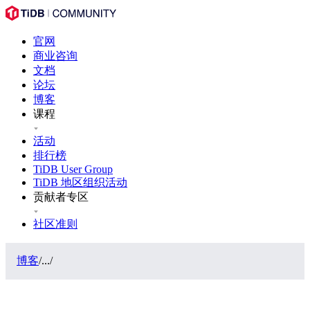
官网
商业咨询
文档
论坛
博客
课程
活动
排行榜
TiDB User Group
TiDB 地区组织活动
贡献者专区
社区准则
博客
/
...
/