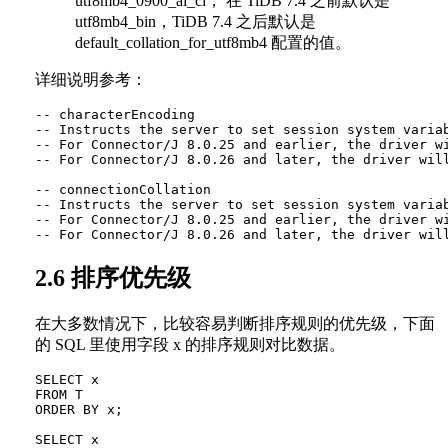
utf8mb4_0900_ai_ci， 在 TiDB 7.4 之前默认是
utf8mb4_bin，TiDB 7.4 之后默认是
default_collation_for_utf8mb4 配置的值。
详细说明参考：
-- characterEncoding

-- Instructs the server to set session system varia
-- For Connector/J 8.0.25 and earlier, the driver wi
-- For Connector/J 8.0.26 and later, the driver will
-- connectionCollation

-- Instructs the server to set session system varia
-- For Connector/J 8.0.25 and earlier, the driver wi
2.6 排序优先级
在大多数情况下，比较容易判断排序规则的优先级，下面
的 SQL 里使用字段 x 的排序规则对比数据。
SELECT x

FROM T

ORDER BY x;

SELECT x
