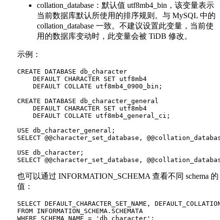
collation_database：默认值 utf8mb4_bin，该变量表示
当前数据库默认所使用的排序规则。与 MySQL 中的
collation_database 一致。不建议设置此变量，当前使
用的数据库变动时，此变量会被 TiDB 修改。
示例：
CREATE DATABASE db_character

    DEFAULT CHARACTER SET utf8mb4

    DEFAULT COLLATE utf8mb4_0900_bin;

CREATE DATABASE db_character_general

    DEFAULT CHARACTER SET utf8mb4

    DEFAULT COLLATE utf8mb4_general_ci;

USE db_character_general;

SELECT @@character_set_database, @@collation_databas
USE db_character;

也可以通过 INFORMATION_SCHEMA 查看不同 schema 的
值：
SELECT DEFAULT_CHARACTER_SET_NAME, DEFAULT_COLLATION
FROM INFORMATION_SCHEMA.SCHEMATA

WHERE SCHEMA_NAME = 'db_character';
