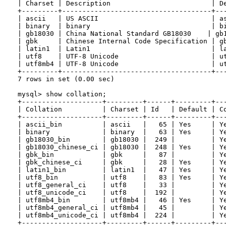
| Charset | Description                         | De
+---------+-------------------------------------+---
| ascii   | US ASCII                            | as
| binary  | binary                              | bi
| gb18030 | China National Standard GB18030    | gb1
| gbk     | Chinese Internal Code Specification | gb
| latin1  | Latin1                              | la
| utf8    | UTF-8 Unicode                       | ut
| utf8mb4 | UTF-8 Unicode                       | ut
+---------+-------------------------------------+---
7 rows in set (0.00 sec)

mysql> show collation;

+--------------------+---------+------+---------+---
| Collation          | Charset | Id   | Default | Co
+--------------------+---------+------+---------+---
| ascii_bin          | ascii   |   65 | Yes     | Ye
| binary             | binary  |   63 | Yes     | Ye
| gb18030_bin        | gb18030 |  249 |         | Ye
| gb18030_chinese_ci | gb18030 |  248 | Yes     | Ye
| gbk_bin            | gbk     |   87 |         | Ye
| gbk_chinese_ci     | gbk     |   28 | Yes     | Ye
| latin1_bin         | latin1  |   47 | Yes     | Ye
| utf8_bin           | utf8    |   83 | Yes     | Ye
| utf8_general_ci    | utf8    |   33 |         | Ye
| utf8_unicode_ci    | utf8    |  192 |         | Ye
| utf8mb4_bin        | utf8mb4 |   46 | Yes     | Ye
| utf8mb4_general_ci | utf8mb4 |   45 |         | Ye
| utf8mb4_unicode_ci | utf8mb4 |  224 |         | Ye
+--------------------+---------+------+---------+---