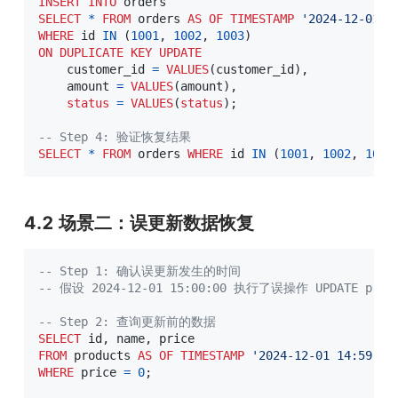
INSERT
INTO
SELECT
*
FROM
 orders 
AS
OF
TIMESTAMP
'2024-12-01 1
WHERE
 id 
IN
(
1001
,
1002
,
1003
)
ON
DUPLICATE
KEY
UPDATE
    customer_id 
=
VALUES
(
customer_id
)
,
    amount 
=
VALUES
(
amount
)
,
status
=
VALUES
(
status
)
;
-- Step 4: 验证恢复结果
SELECT
*
FROM
 orders 
WHERE
 id 
IN
(
1001
,
1002
,
1003
4.2 场景二：误更新数据恢复
-- Step 1: 确认误更新发生的时间
-- 假设 2024-12-01 15:00:00 执行了误操作 UPDATE produc
-- Step 2: 查询更新前的数据
SELECT
 id
,
 name
,
FROM
 products 
AS
OF
TIMESTAMP
'2024-12-01 14:59:00
WHERE
 price 
=
0
;