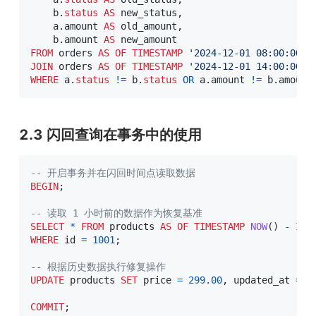
    b
.
status
AS
 new_status
,
    a
.
amount 
AS
 old_amount
,
    b
.
amount 
AS
FROM
 orders 
AS
OF
TIMESTAMP
'2024-12-01 08:00:00'
JOIN
 orders 
AS
OF
TIMESTAMP
'2024-12-01 14:00:00'
 
WHERE
 a
.
status
!=
 b
.
status
OR
 a
.
amount 
!=
 b
.
amount
2.3 闪回查询在事务中的使用
-- 开启事务并在闪回时间点读取数据
BEGIN
;
-- 读取 1 小时前的数据作为恢复基准
SELECT
*
FROM
 products 
AS
OF
TIMESTAMP
NOW
(
)
-
INT
WHERE
 id 
=
1001
;
-- 根据历史数据执行修复操作
UPDATE
 products 
SET
 price 
=
299.00
,
 updated_at 
=
N
COMMIT
;