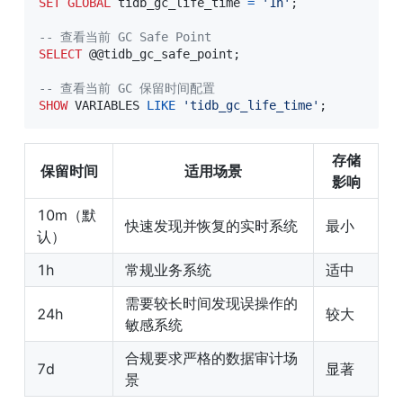
SET
GLOBAL
 tidb_gc_life_time 
=
'1h'
;
-- 查看当前 GC Safe Point
SELECT
 @
@tidb_gc_safe_point
;
-- 查看当前 GC 保留时间配置
SHOW
 VARIABLES 
LIKE
'tidb_gc_life_time'
;
存储
保留时间
适用场景
影响
10m（默
快速发现并恢复的实时系统
最小
认）
1h
常规业务系统
适中
需要较长时间发现误操作的
24h
较大
敏感系统
合规要求严格的数据审计场
7d
显著
景