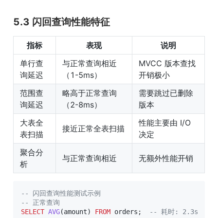
5.3 闪回查询性能特征
指标
表现
说明
单行查
与正常查询相近
MVCC 版本查找
询延迟
（1-5ms）
开销极小
范围查
略高于正常查询
需要跳过已删除
询延迟
（2-8ms）
版本
大表全
性能主要由 I/O 
接近正常全表扫描
表扫描
决定
聚合分
与正常查询相近
无额外性能开销
析
-- 闪回查询性能测试示例
-- 正常查询
SELECT
AVG
(
amount
)
FROM
 orders
;
-- 耗时: 2.3s