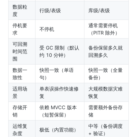
数据粒
行级/表级
库级/表级
度
停机要
通常需要停机
不停机
求
（PITR 除外）
可回溯
受 GC 限制（默认
备份保留多久就
时间范
约 10 分钟）
回溯多久
围
数据一
快照一致（单语
快照一致（全量
致性
句）
备份）
适用场
单表误操作快速修
大规模数据灾难
景
复
恢复
存储开
依赖 MVCC 版本
需要额外备份存
销
（短暂保留）
储
运维复
中等（备份调度 
极低（内置功能）
杂度
+ 验证）