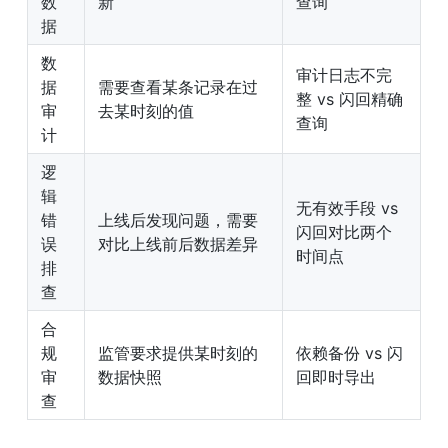
数
新
查询
据
数
审计日志不完
据
需要查看某条记录在过
整 vs 闪回精确
审
去某时刻的值
查询
计
逻
辑
无有效手段 vs 
错
上线后发现问题，需要
闪回对比两个
误
对比上线前后数据差异
时间点
排
查
合
规
监管要求提供某时刻的
依赖备份 vs 闪
审
数据快照
回即时导出
查