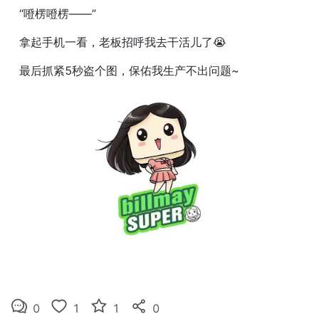
“噔楞噔楞——”
拿起手机一看，老板招呼我去干活儿了😭
最后抓紧5秒盗个图，保佑我生产不出问题~
0
1
1
0