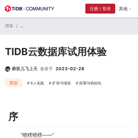
注册 / 登录
其他
博客
/
...
TIDB云数据库试用体验
裤衩儿飞上天
发表于
2023-02-28
原创
6.x 实践
扩容与缩容
部署与初始化
序
        “噔楞噔楞——”