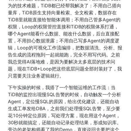
为的技术难题，TiDB都已经帮我解决了：不用自己搭向
量库，TiDB原生支持向量检索、全文检索，数据存在
TiDB里就能直接给智能体调用；不用自己管多Agent的
权限，Loop的权限管控直接和TiDB的权限体系打通，
哪个Agent能看什么数据、能改什么数据，后台直接配
置，不用担心数据泄露；不用自己写多Agent的调度逻
辑，Loop的可视化工作流编排，把数据清洗、分析、报
告生成的流程拖到一起就能跑，完全不用写代码。之前
我总觉得AI落地难，是因为要解决太多底层的技术问
题，现在TiDB+Loop把这些底层问题全部封装好了，我
只需要关注业务逻辑就行。
下午实操的时候，我搭了一个智能运维的工作流：当
TiDB的监控出现慢SQL告警的时候，自动触发一个分析
Agent，定位慢SQL的原因，给出优化建议，还能自动
生成工单发给DBA，之前我们处理慢SQL告警，至少要
花10分钟定位原因，写处理方案，现在用这个Agent，
30秒就能搞定，还能自动记录处理结果，形成知识库。
旁边的老架构师看了我的Demo，直接说回去要把这个