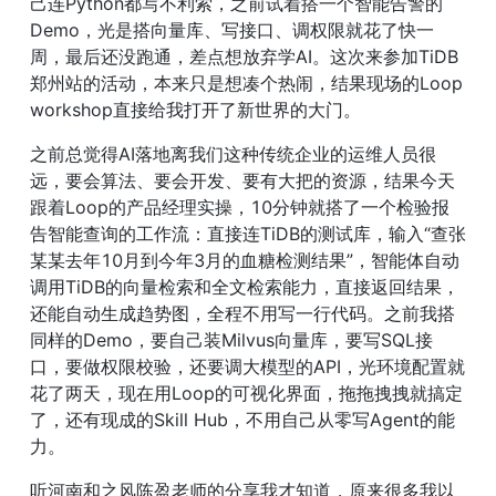
己连Python都写不利索，之前试着搭一个智能告警的
Demo，光是搭向量库、写接口、调权限就花了快一
周，最后还没跑通，差点想放弃学AI。这次来参加TiDB
郑州站的活动，本来只是想凑个热闹，结果现场的Loop 
workshop直接给我打开了新世界的大门。
之前总觉得AI落地离我们这种传统企业的运维人员很
远，要会算法、要会开发、要有大把的资源，结果今天
跟着Loop的产品经理实操，10分钟就搭了一个检验报
告智能查询的工作流：直接连TiDB的测试库，输入“查张
某某去年10月到今年3月的血糖检测结果”，智能体自动
调用TiDB的向量检索和全文检索能力，直接返回结果，
还能自动生成趋势图，全程不用写一行代码。之前我搭
同样的Demo，要自己装Milvus向量库，要写SQL接
口，要做权限校验，还要调大模型的API，光环境配置就
花了两天，现在用Loop的可视化界面，拖拖拽拽就搞定
了，还有现成的Skill Hub，不用自己从零写Agent的能
力。
听河南和之风陈盈老师的分享我才知道，原来很多我以