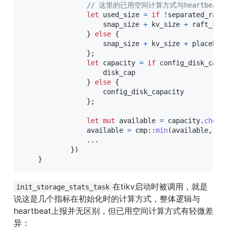
// 这里的已用空间计算方式与heartbeat有区
let
 used_size 
=
if
!
separated_raft
                    snap_size 
+
 kv_size 
+
 raft_siz
}
else
{
                    snap_size 
+
 kv_size 
+
 placehold
}
;
let
 capacity 
=
if
 config_disk_capa
                    disk_cap

}
else
{
                    config_disk_capacity

}
;
let
mut
 available 
=
 capacity
.
check
                available 
=
cmp
::
min
(
available
,
 di
...
}
)
}
在tikv启动时被调用，就是
init_storage_stats_task
说这是几个指标在初始化时的计算方式，整体逻辑与
heartbeat上报并无区别，但已用空间计算方式有轻微差
异：