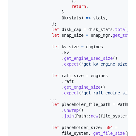
)
;
return
;
}
Ok
(
stats
)
=>
 stats
,
}
;
let
 disk_cap 
=
 disk_stats
.
total_sp
let
 snap_size 
=
 snap_mgr
.
get_total
let
 kv_size 
=
 engines

.
kv

.
get_engine_used_size
(
)
.
expect
(
"get kv engine size"
)
;
let
 raft_size 
=
 engines

.
raft

.
get_engine_size
(
)
.
expect
(
"get raft engine size"
...
let
 placeholer_file_path 
=
PathBuf
.
unwrap
(
)
.
join
(
Path
::
new
(
file_system
::
S
let
 placeholder_size
:
u64
=
file_system
::
get_file_size
(
pla