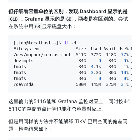
但仔细看容量单位的区别，发现 Dashboard 显示的是
，Grafana 显示的是
，两者是有区别的。
尝试
GiB
GB
在系统中用
显示磁盘大小：
GB
[
tidb@localhost ~
]
$ 
df
 -H

Filesystem               Size  Used Avail Use% Moun
/dev/mapper/centos-root  511G  372G  118G  
77
% /

devtmpfs                  34G     
0
   34G   
0
% /dev
tmpfs                     34G  
4
.1k   34G   
1
% /dev
tmpfs                     34G  
3
.3G   30G  
10
% /run
tmpfs                     34G     
0
   34G   
0
% /sy
/dev/sda1                500M  145M  325M  
31
% /bo
这里输出的511G能和 Grafana 监控对应上，同时按4个
511G的存储节点计算也能和总容量对应上。
但是用同样的方法并不能解释 TiKV 已用空间的偏差问
题，检查结果如下：