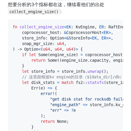
想要分析的3个指标都在这，继续看他们的出处
:
collect_engine_size()
fn
collect_engine_size
<
EK
:
KvEngine
,
ER
:
RaftEngin
    coprocessor_host
:
&
CoprocessorHost
<
EK
>
,
    store_info
:
Option
<
&
StoreInfo
<
EK
,
ER
>>
,
    snap_mgr_size
:
u64
,
)
->
Option
<
(
u64
,
u64
,
u64
)
>
{
if
let
Some
(
engine_size
)
=
 coprocessor_host
.
on
return
Some
(
(
engine_size
.
capacity
,
 engine_
}
let
 store_info 
=
 store_info
.
unwrap
(
)
;
// 这里跟根据kv engine的目录（${data_dir}/db
let
 disk_stats 
=
match
fs2
::
statvfs
(
store_info
Err
(
e
)
=>
{
error!
(
"get disk stat for rocksdb failed"
"engine_path"
=>
 store_info
.
kv_eng
"err"
=>
?
e

)
;
return
None
;
}