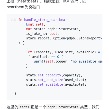
上报（heartbeat）。继续追踪 TiKV 源码，以
heartbeat为突破口：
pub
fn
handle_store_heartbeat
(
&
mut
self
,
mut
 stats
:
pdpb
::
StoreStats
,
        is_fake_hb
:
bool
,
        store_report
:
Option
<
pdpb
::
StoreReport
>
,
)
{
...
let
(
capacity
,
 used_size
,
 available
)
=
sel
if
 available 
==
0
{
warn!
(
self
.
logger
,
"no available space
}
        stats
.
set_capacity
(
capacity
)
;
        stats
.
set_used_size
(
used_size
)
;
        stats
.
set_available
(
available
)
;
...
}
这里的
正是一个
类型，我们
stats
pdpb::StoreStats