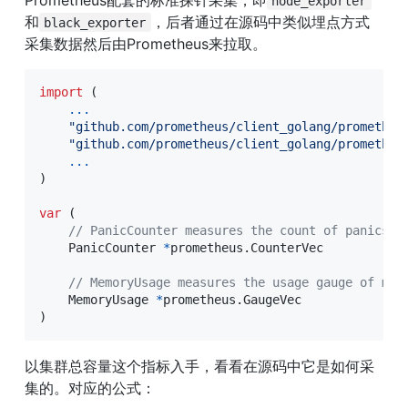
node_exporter
和
，后者通过在源码中类似埋点方式
black_exporter
采集数据然后由Prometheus来拉取。
import
(
...
"github.com/prometheus/client_golang/prometheu
"github.com/prometheus/client_golang/prometheu
...
)
var
(
// PanicCounter measures the count of panics.
    PanicCounter 
*
prometheus
.
CounterVec

// MemoryUsage measures the usage gauge of mem
    MemoryUsage 
*
prometheus
.
)
以集群总容量这个指标入手，看看在源码中它是如何采
集的。对应的公式：