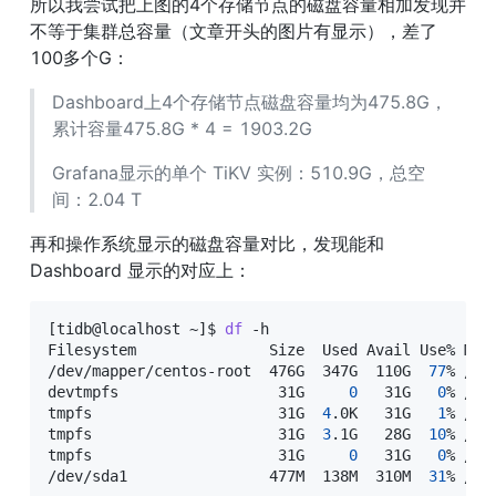
所以我尝试把上图的4个存储节点的磁盘容量相加发现并
不等于集群总容量（文章开头的图片有显示），差了
100多个G：
Dashboard上4个存储节点磁盘容量均为475.8G，
累计容量475.8G * 4 = 1903.2G
Grafana显示的单个 TiKV 实例：510.9G，总空
间：2.04 T
再和操作系统显示的磁盘容量对比，发现能和 
Dashboard 显示的对应上：
[
tidb@localhost ~
]
$ 
df
 -h

Filesystem               Size  Used Avail Use% Moun
/dev/mapper/centos-root  476G  347G  110G  
77
% /

devtmpfs                  31G     
0
   31G   
0
% /dev
tmpfs                     31G  
4
.0K   31G   
1
% /dev
tmpfs                     31G  
3
.1G   28G  
10
% /run
tmpfs                     31G     
0
   31G   
0
% /sy
/dev/sda1                477M  138M  310M  
31
% /bo