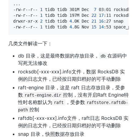
..
.

-rw-r--r-- 
1
 tidb tidb 301M Dec  
7
 03:01 rocksdb-20
-rw-r--r-- 
1
 tidb tidb 197M Dec 
22
17
:11 rocksdb.in
drwxr-xr-x 
2
 tidb tidb 
4
.0K Dec 
21
16
:27 snap

-rw-r--r-- 
1
 tidb tidb 
4
.8G Nov 
15
14
:53 space_pla
几类文件解读一下：
db 目录，这是最终数据的存放目录，
在源码中
db
写死无法修改
rocksdb[-xxx-xxx].info文件，数据 RocksDB 实
例的日志文件，已经按日期归档好的可手动删除
raft-engine 目录，这是 raft 日志存放目录，受参
数
控制，没有开启Raft Engine特
raft-engine.dir
性时名称默认为
，受参数
raft
raftstore.raftdb-
控制
path
raftdb[-xxx-xxx].info文件，raft日志 RocksDB 实
例的日志文件，已经按日期归档好的可手动删除
snap 目录，快照数据存放目录