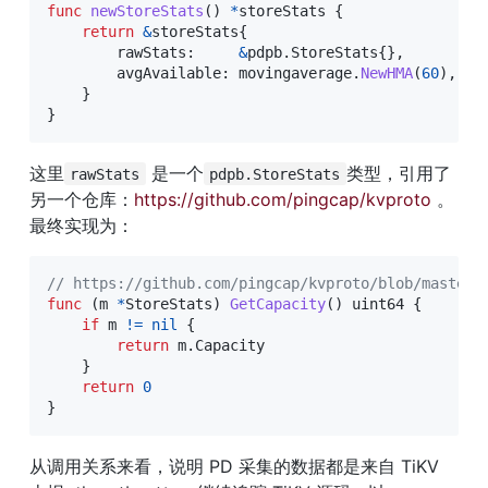
func
newStoreStats
(
)
*
storeStats 
{
return
&
storeStats
{
        rawStats
:
&
pdpb
.
StoreStats
{
}
,
        avgAvailable
:
 movingaverage
.
NewHMA
(
60
)
,
//
}
}
这里
 是一个
类型，引用了
rawStats
pdpb.StoreStats
另一个仓库：
https://github.com/pingcap/kvproto
 。
最终实现为：
// https://github.com/pingcap/kvproto/blob/master/
func
(
m 
*
StoreStats
)
GetCapacity
(
)
uint64
{
if
 m 
!=
nil
{
return
 m
.
Capacity

}
return
0
}
从调用关系来看，说明 PD 采集的数据都是来自 TiKV 