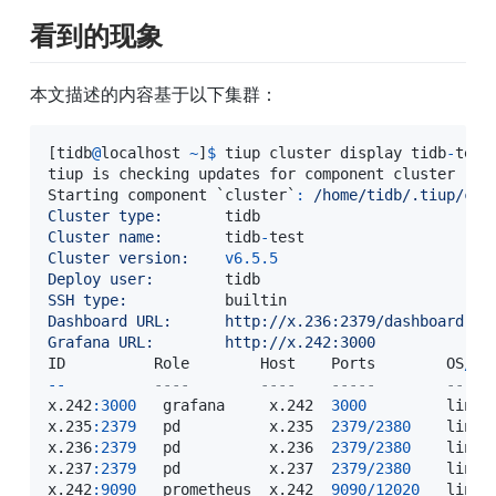
看到的现象
本文描述的内容基于以下集群：
[
tidb
@
localhost 
~
]
$
 tiup cluster display tidb
-
test

tiup is checking updates for component cluster 
.
.
.
Starting component `cluster`
:
/home/tidb/.tiup/com
Cluster type:
Cluster name:
       tidb
-
Cluster version:
v6.5.5
Deploy user:
SSH type:
Dashboard URL:
http://x.236:2379/dashboard
Grafana URL:
http://x.242:3000
ID          Role        Host    Ports        OS
/
-
-
----
----
-----
-----
x
.
242
:
3000
   grafana     x
.
242  
3000
         linux
x
.
235
:
2379
   pd          x
.
235  
2379
/
2380
    linux
x
.
236
:
2379
   pd          x
.
236  
2379
/
2380
    linux
x
.
237
:
2379
   pd          x
.
237  
2379
/
2380
    linux
x
.
242
:
9090
   prometheus  x
.
242  
9090
/
12020
   linux