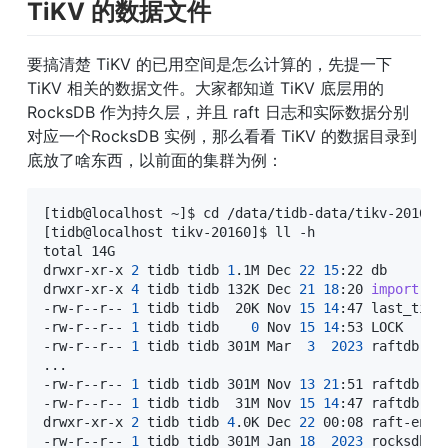
TiKV 的数据文件
要搞清楚 TiKV 的已用空间是怎么计算的，先提一下 
TiKV 相关的数据文件。大家都知道 TiKV 底层用的 
RocksDB 作为持久层，并且 raft 日志和实际数据分别
对应一个RocksDB 实例，那么看看 TiKV 的数据目录到
底放了啥东西，以前面的集群为例：
[
tidb@localhost ~
]
$ 
cd
[
tidb@localhost tikv-20160
]
$ ll -h

total 14G

drwxr-xr-x 
2
 tidb tidb 
1
.1M Dec 
22
15
:22 db

drwxr-xr-x 
4
 tidb tidb 132K Dec 
21
18
:20 
import
-rw-r--r-- 
1
 tidb tidb  20K Nov 
15
14
:47 last_tikv.
-rw-r--r-- 
1
 tidb tidb    
0
 Nov 
15
14
:53 LOCK

-rw-r--r-- 
1
 tidb tidb 301M Mar  
3
2023
..
.

-rw-r--r-- 
1
 tidb tidb 301M Nov 
13
21
:51 raftdb-20
-rw-r--r-- 
1
 tidb tidb  31M Nov 
15
14
:47 raftdb.inf
drwxr-xr-x 
2
 tidb tidb 
4
.0K Dec 
22
 00:08 raft-engin
-rw-r--r-- 
1
 tidb tidb 301M Jan 
18
2023