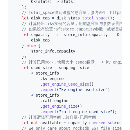
Ok
(
stats
)
=>
 stats
,
}
;
// total_space得到磁盘的总容量，参考API：https://docs
let
 disk_cap 
=
 disk_stats
.
total_space
(
)
;
// 计算得出tikv实例的容量，用磁盘容量与参数设置的容量（ra
// 如果没有设置raftstore.capacity参数，
let
 capacity 
=
if
 store_info
.
capacity 
==
0
||
 
        disk_cap

}
else
{
        store_info
.
capacity

}
;
// 计算已用大小，快照大小（snap目录） + kv engine大小
let
 used_size 
=
 snap_mgr_size

+
 store_info

.
kv_engine

.
get_engine_used_size
(
)
.
expect
(
"kv engine used size"
)
+
 store_info

.
raft_engine

.
get_engine_size
(
)
.
expect
(
"raft engine used size"
)
;
// 计算逻辑可用空间，总容量-已用空间
let
mut
 available 
=
 capacity
.
checked_sub
(
used_
// We only care about rocksdb SST file size, s