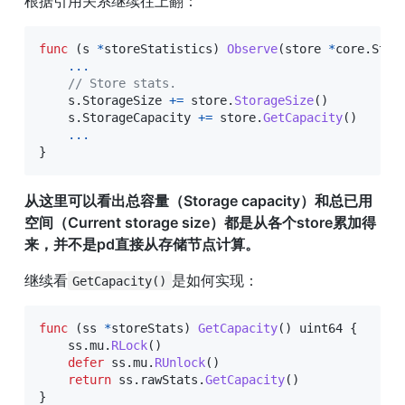
根据引用关系继续往上翻：
func
(
s 
*
storeStatistics
)
Observe
(
store 
*
core
.
Stor
...
// Store stats.
    s
.
StorageSize 
+=
 store
.
StorageSize
(
)
    s
.
StorageCapacity 
+=
 store
.
GetCapacity
(
)
...
}
从这里可以看出总容量（Storage capacity）和总已用
空间（Current storage size）都是从各个store累加得
来，并不是pd直接从存储节点计算。
继续看
是如何实现：
GetCapacity()
func
(
ss 
*
storeStats
)
GetCapacity
(
)
uint64
{
    ss
.
mu
.
RLock
(
)
defer
 ss
.
mu
.
RUnlock
(
)
return
 ss
.
rawStats
.
GetCapacity
(
)
}