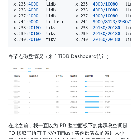
x
.
235
:
4000
   tidb        x
.
235  
4000
/
10080
   linux
x
.
236
:
4000
   tidb        x
.
236  
4000
/
10080
   linux
x
.
237
:
4000
   tidb        x
.
237  
4000
/
10080
   linux
x
.
241
:
9000
   tiflash     x
.
241  
9000
/
8123
/
3930
/
201
x
.
238
:
20160
  tikv        x
.
238  
20160
/
20180
  linux
x
.
239
:
20160
  tikv        x
.
239  
20160
/
20180
  linux
x
.
240
:
20160
  tikv        x
.
240  
20160
/
20180
  linux
各节点磁盘情况（来自TiDB Dashboard统计）：
在此之前，我一直以为 PD 监控面板下的集群总空间是 
PD 读取了所有 TiKV+TiFlash 实例部署盘的累计大小，