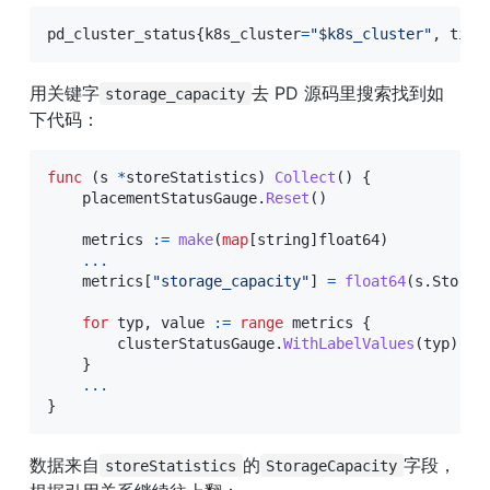
pd_cluster_status
{
k8s_cluster
=
"
$k8s_cluster
"
, 
tidb
用关键字
去 PD 源码里搜索找到如
storage_capacity
下代码：
func
(
s 
*
storeStatistics
)
Collect
(
)
{
    placementStatusGauge
.
Reset
(
)
    metrics 
:=
make
(
map
[
string
]
float64
)
...
    metrics
[
"storage_capacity"
]
=
float64
(
s
.
Storag
for
 typ
,
 value 
:=
range
 metrics 
{
        clusterStatusGauge
.
WithLabelValues
(
typ
)
.
Se
}
...
}
数据来自
的
字段，
storeStatistics
StorageCapacity