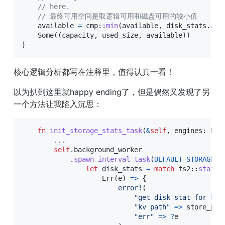
// here.
// 最终可用空间是取逻辑可用和磁盘可用的较小值
    available 
=
cmp
::
min
(
available
,
 disk_stats
.
ava
Some
(
(
capacity
,
 used_size
,
 available
)
)
}
核心逻辑分析都写在注释里，值得认真一看！
以为扒到这里就happy ending了，但是偶然又发现了另
一个方法让我陷入沉思：
fn
init_storage_stats_task
(
&
self
,
 engines
:
Eng
...
self
.
background_worker

.
spawn_interval_task
(
DEFAULT_STORAGE_S
let
 disk_stats 
=
match
fs2
::
statvf
Err
(
e
)
=>
{
error!
(
"get disk stat for kv 
"kv path"
=>
 store_pat
"err"
=>
?
e
