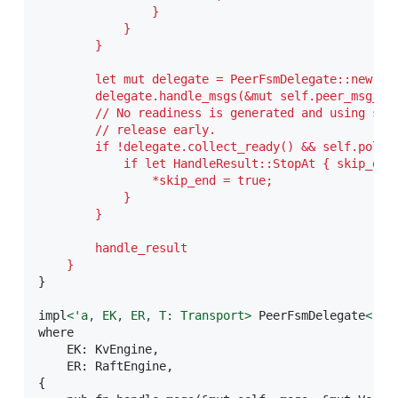
                }

            }

        }
        let mut delegate = PeerFsmDelegate::new(pee
        delegate.handle_msgs(&mut self.peer_msg_buf
        // No readiness is generated and using sync
        // release early.

        if !delegate.collect_ready() && self.poll_c
            if let HandleResult::StopAt { skip_end,
                *skip_end = true;

            }

        }
        handle_result

    }
}

impl
<
'a,
EK,
ER,
T:
Transport
>
 PeerFsmDelegate
<
'a,
where

    EK: KvEngine,

    ER: RaftEngine,

{
