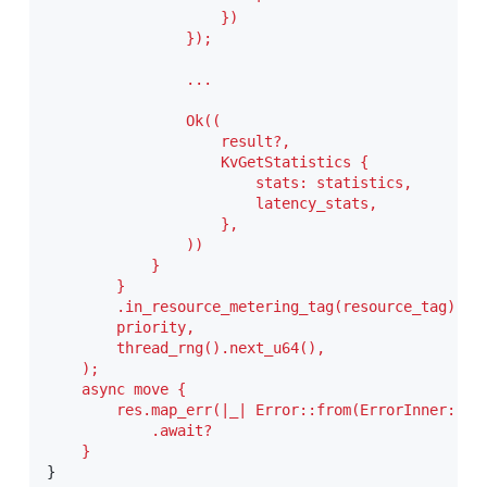
                    })

                });

                ...

                Ok((

                    result?,

                    KvGetStatistics {

                        stats: statistics,

                        latency_stats,

                    },

                ))

            }

        }

        .in_resource_metering_tag(resource_tag),

        priority,

        thread_rng().next_u64(),

    );

    async move {

        res.map_err(|_| Error::from(ErrorInner::Sch
            .await?

    }
}