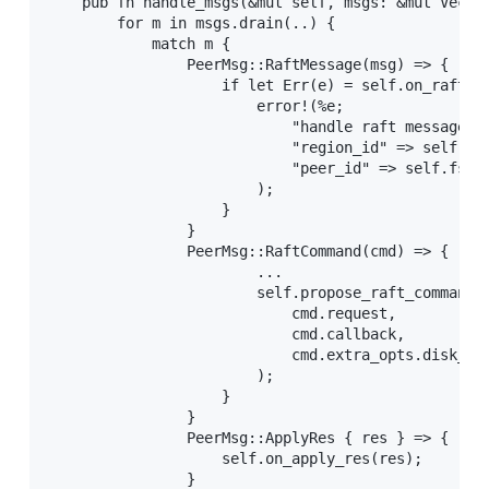
    pub fn handle_msgs(&mut self, msgs: &mut Vec<P
        for m in msgs.drain(..) {

            match m {

                PeerMsg::RaftMessage(msg) => {

                    if let Err(e) = self.on_raft_me
                        error!(%e;

                            "handle raft message er
                            "region_id" => self.fsm
                            "peer_id" => self.fsm.p
                        );

                    }

                }

                PeerMsg::RaftCommand(cmd) => {

                        ...

                        self.propose_raft_command(

                            cmd.request,

                            cmd.callback,

                            cmd.extra_opts.disk_ful
                        );

                    }

                }

                PeerMsg::ApplyRes { res } => {

                    self.on_apply_res(res);

                }
