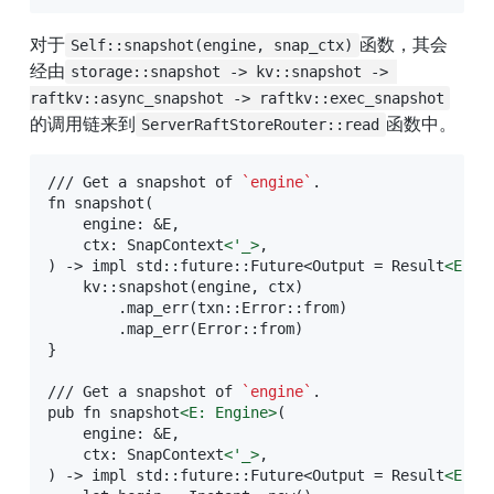
对于
函数，其会
Self::snapshot(engine, snap_ctx)
经由
storage::snapshot -> kv::snapshot -> 
raftkv::async_snapshot -> raftkv::exec_snapshot
的调用链来到
函数中。
ServerRaftStoreRouter::read
/// Get a snapshot of 
`engine`
.

fn snapshot(

    engine: &E,

    ctx: SnapContext
<
'_
>
,

) -> impl std::future::Future<Output = Result
<
E:
:S
    kv::snapshot(engine, ctx)

        .map_err(txn::Error::from)

        .map_err(Error::from)

}

/// Get a snapshot of 
`engine`
.

pub fn snapshot
<
E:
Engine
>
(

    engine: &E,

    ctx: SnapContext
<
'_
>
,

) -> impl std::future::Future<Output = Result
<
E:
:S