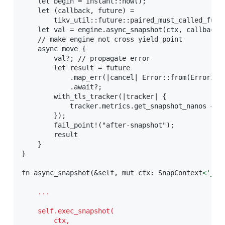
    let begin = Instant::now();

    let (callback, future) =

        tikv_util::future::paired_must_called_futu
    let val = engine.async_snapshot(ctx, callback);
    // make engine not cross yield point

    async move {

        val?; // propagate error

        let result = future

            .map_err(|cancel| Error::from(ErrorInne
            .await?;

        with_tls_tracker(|tracker| {

            tracker.metrics.get_snapshot_nanos += b
        });

        fail_point!("after-snapshot");

        result

    }

}

fn async_snapshot(&self, mut ctx: SnapContext
<
'_
>
,
    ...
    self.exec_snapshot(

        ctx,
