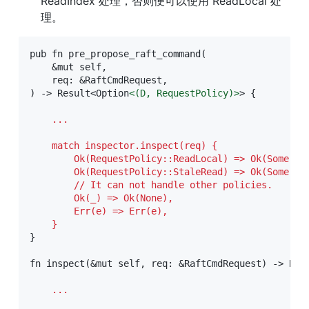
ReadIndex 处理，否则便可以使用 ReadLocal 处
理。
pub fn pre_propose_raft_command(

    &mut self,

    req: &RaftCmdRequest,

) -> Result<Option
<
(D,
RequestPolicy)
>
> {

    ...
    match inspector.inspect(req) {

        Ok(RequestPolicy::ReadLocal) => Ok(Some((de
        Ok(RequestPolicy::StaleRead) => Ok(Some((de
        // It can not handle other policies.

        Ok(_) => Ok(None),

        Err(e) => Err(e),

    }
}

fn inspect(&mut self, req: &RaftCmdRequest) -> Res
    ...