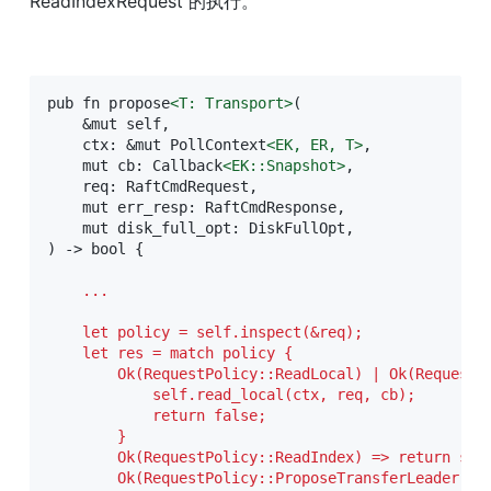
ReadIndexRequest 的执行。
pub fn propose
<
T:
Transport
>
(

    &mut self,

    ctx: &mut PollContext
<
EK,
ER,
T
>
,

    mut cb: Callback
<
EK:
:Snapshot
>
,

    req: RaftCmdRequest,

    mut err_resp: RaftCmdResponse,

    mut disk_full_opt: DiskFullOpt,

) -> bool {

    ...
    let policy = self.inspect(&req);

    let res = match policy {

        Ok(RequestPolicy::ReadLocal) | Ok(RequestPo
            self.read_local(ctx, req, cb);

            return false;

        }

        Ok(RequestPolicy::ReadIndex) => return self
        Ok(RequestPolicy::ProposeTransferLeader) =>