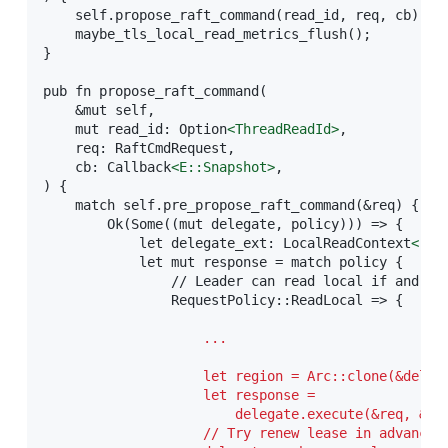
    self.propose_raft_command(read_id, req, cb);

    maybe_tls_local_read_metrics_flush();

}

pub fn propose_raft_command(

    &mut self,

    mut read_id: Option
<
ThreadReadId
>
,

    req: RaftCmdRequest,

    cb: Callback
<
E:
:Snapshot
>
,

) {

    match self.pre_propose_raft_command(&req) {

        Ok(Some((mut delegate, policy))) => {

            let delegate_ext: LocalReadContext
<
'_,
            let mut response = match policy {

                // Leader can read local if and onl
                RequestPolicy::ReadLocal => {

                    ...
                    let region = Arc::clone(&delega
                    let response =

                        delegate.execute(&req, &reg
                    // Try renew lease in advance
