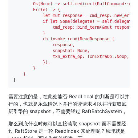
        Ok(None) => self.redirect(RaftCommand::new(
        Err(e) => {

            let mut response = cmd_resp::new_error(
            if let Some(delegate) = self.delegates.
                cmd_resp::bind_term(&mut response, 
            }

            cb.invoke_read(ReadResponse {

                response,

                snapshot: None,

                txn_extra_op: TxnExtraOp::Noop,

            });

        }

    }
}
需要注意的是，在此处能否 ReadLocal 的判断是可以并
行的，也就是乐观情况下并行的读请求可以并行获取底
层引擎的 snapshot，不需要经过 RaftBatchSystem 。
那么到底什么时候可以直接读取 snapshot 而不需要经
过 RaftStore 走一轮 ReadIndex 来处理呢？原理就是 