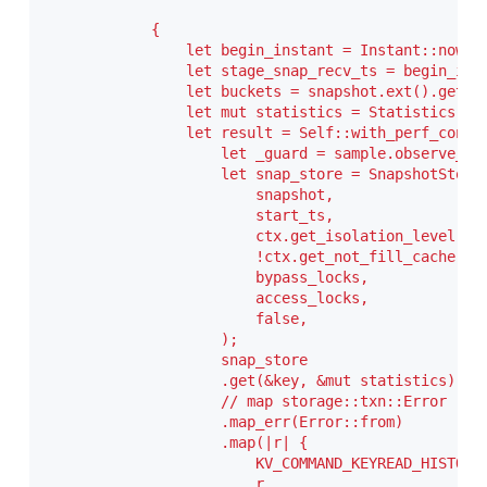
            {

                let begin_instant = Instant::now();
                let stage_snap_recv_ts = begin_inst
                let buckets = snapshot.ext().get_bu
                let mut statistics = Statistics::de
                let result = Self::with_perf_contex
                    let _guard = sample.observe_cpu
                    let snap_store = SnapshotStore:
                        snapshot,

                        start_ts,

                        ctx.get_isolation_level(),

                        !ctx.get_not_fill_cache(),

                        bypass_locks,

                        access_locks,

                        false,

                    );

                    snap_store

                    .get(&key, &mut statistics)

                    // map storage::txn::Error -> s
                    .map_err(Error::from)

                    .map(|r| {

                        KV_COMMAND_KEYREAD_HISTOGRA
                        r
