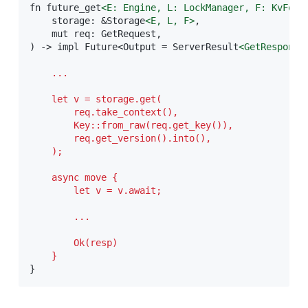
fn future_get
<
E:
Engine,
L:
LockManager,
F:
KvForm
    storage: &Storage
<
E,
L,
F
>
,

    mut req: GetRequest,

) -> impl Future<Output = ServerResult
<
GetResponse
    ...
    let v = storage.get(

        req.take_context(),

        Key::from_raw(req.get_key()),

        req.get_version().into(),

    );
    async move {

        let v = v.await;

        ...

        Ok(resp)

    }
}