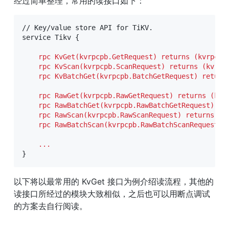
经过简单整理，常用的读接口如下：
// Key/value store API for TiKV.

service Tikv { 

    rpc KvGet(kvrpcpb.GetRequest) returns (kvrpcpb.
    rpc KvScan(kvrpcpb.ScanRequest) returns (kvrpcp
    rpc KvBatchGet(kvrpcpb.BatchGetRequest) return
    rpc RawGet(kvrpcpb.RawGetRequest) returns (kvrp
    rpc RawBatchGet(kvrpcpb.RawBatchGetRequest) ret
    rpc RawScan(kvrpcpb.RawScanRequest) returns (kv
    rpc RawBatchScan(kvrpcpb.RawBatchScanRequest) 
    ...
}
以下将以最常用的 KvGet 接口为例介绍读流程，其他的
读接口所经过的模块大致相似，之后也可以用断点调试
的方案去自行阅读。