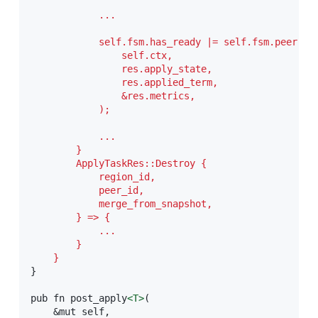
            ...
            self.fsm.has_ready |= self.fsm.peer.pos
                self.ctx,

                res.apply_state,

                res.applied_term,

                &res.metrics,

            );

            ...

        }

        ApplyTaskRes::Destroy {

            region_id,

            peer_id,

            merge_from_snapshot,

        } => {

            ...

        }

    }
}

pub fn post_apply
<
T
>
(

    &mut self,
