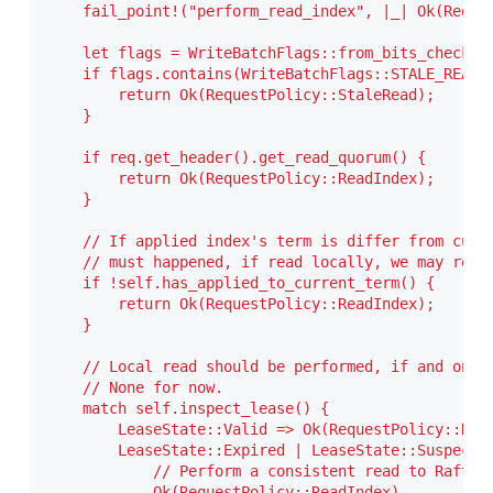
    fail_point!("perform_read_index", |_| Ok(Reque
    let flags = WriteBatchFlags::from_bits_check(re
    if flags.contains(WriteBatchFlags::STALE_READ) 
        return Ok(RequestPolicy::StaleRead);

    }
    if req.get_header().get_read_quorum() {

        return Ok(RequestPolicy::ReadIndex);

    }
    // If applied index's term is differ from curre
    // must happened, if read locally, we may read 
    if !self.has_applied_to_current_term() {

        return Ok(RequestPolicy::ReadIndex);

    }
    // Local read should be performed, if and only 
    // None for now.

    match self.inspect_lease() {

        LeaseState::Valid => Ok(RequestPolicy::Read
        LeaseState::Expired | LeaseState::Suspect =
            // Perform a consistent read to Raft qu
            Ok(RequestPolicy::ReadIndex)
