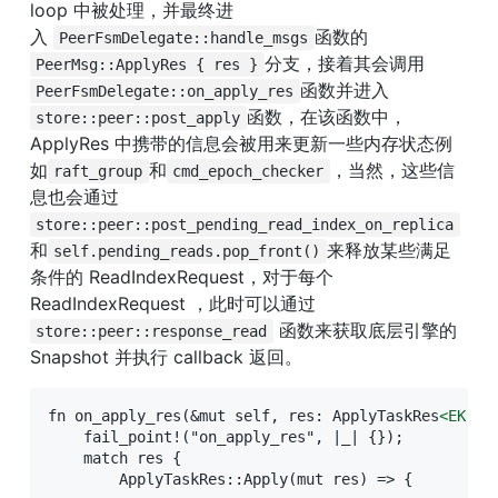
loop 中被处理，并最终进
入 
函数的
PeerFsmDelegate::handle_msgs
分支，接着其会调用
PeerMsg::ApplyRes { res }
函数并进入
PeerFsmDelegate::on_apply_res
函数，在该函数中，
store::peer::post_apply
ApplyRes 中携带的信息会被用来更新一些内存状态例
如
和
，当然，这些信
raft_group
cmd_epoch_checker
息也会通过
store::peer::post_pending_read_index_on_replica
和
来释放某些满足
self.pending_reads.pop_front()
条件的 ReadIndexRequest，对于每个 
ReadIndexRequest ，此时可以通过
 函数来获取底层引擎的 
store::peer::response_read
Snapshot 并执行 callback 返回。
fn on_apply_res(&mut self, res: ApplyTaskRes
<
EK:
:S
    fail_point!("on_apply_res", |_| {});

    match res {

        ApplyTaskRes::Apply(mut res) => {
