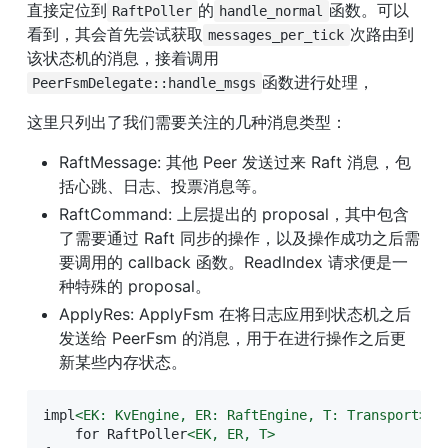
直接定位到
的
函数。可以
RaftPoller
handle_normal
看到，其会首先尝试获取
次路由到
messages_per_tick
该状态机的消息，接着调用
函数进行处理，
PeerFsmDelegate::handle_msgs
这里只列出了我们需要关注的几种消息类型：
RaftMessage: 其他 Peer 发送过来 Raft 消息，包
括心跳、日志、投票消息等。
RaftCommand: 上层提出的 proposal，其中包含
了需要通过 Raft 同步的操作，以及操作成功之后需
要调用的 callback 函数。ReadIndex 请求便是一
种特殊的 proposal。
ApplyRes: ApplyFsm 在将日志应用到状态机之后
发送给 PeerFsm 的消息，用于在进行操作之后更
新某些内存状态。
impl
<
EK:
KvEngine,
ER:
RaftEngine,
T:
Transport
>
 P
    for RaftPoller
<
EK,
ER,
T
>