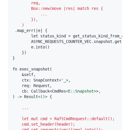
        req,

        Box::new(move |res| match res {

            ...

        }),

    )
 .map_err(|e| {

        let status_kind = get_status_kind_from_erro
        ASYNC_REQUESTS_COUNTER_VEC.snapshot.get(sta
        e.into()

    })

}

fn exec_snapshot(

    &self,

    ctx: SnapContext
<
'_
>
,

    req: Request,

    cb: Callback<CmdRes
<
E:
:Snapshot
>
>,

) -> Result
<
()
>
 {

    ...
    let mut cmd = RaftCmdRequest::default();

    cmd.set_header(header);

    cmd.set_requests(vec![req].into());
