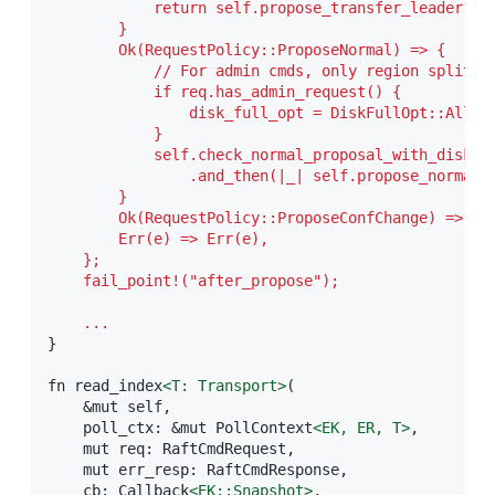
            return self.propose_transfer_leader(ctx
        }

        Ok(RequestPolicy::ProposeNormal) => {

            // For admin cmds, only region split/me
            if req.has_admin_request() {

                disk_full_opt = DiskFullOpt::Allowe
            }

            self.check_normal_proposal_with_disk_fu
                .and_then(|_| self.propose_normal(c
        }

        Ok(RequestPolicy::ProposeConfChange) => sel
        Err(e) => Err(e),

    };

    fail_point!("after_propose");
    ...
}

fn read_index
<
T:
Transport
>
(

    &mut self,

    poll_ctx: &mut PollContext
<
EK,
ER,
T
>
,

    mut req: RaftCmdRequest,

    mut err_resp: RaftCmdResponse,

    cb: Callback
<
EK:
:Snapshot
>
,
