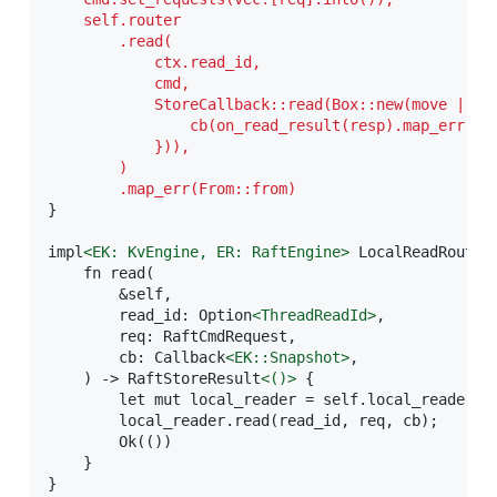
    self.router

        .read(

            ctx.read_id,

            cmd,

            StoreCallback::read(Box::new(move |resp
                cb(on_read_result(resp).map_err(Err
            })),

        )

        .map_err(From::from)
}

impl
<
EK:
KvEngine,
ER:
RaftEngine
>
 LocalReadRouter
    fn read(

        &self,

        read_id: Option
<
ThreadReadId
>
,

        req: RaftCmdRequest,

        cb: Callback
<
EK:
:Snapshot
>
,

    ) -> RaftStoreResult
<
()
>
 {

        let mut local_reader = self.local_reader.bo
        local_reader.read(read_id, req, cb);

        Ok(())

    }

}
