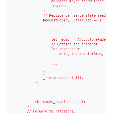
                    delegate.maybe_renew_lease_adva
                    response

                }

                // Replica can serve stale read if 
                RequestPolicy::StaleRead => {

                    ...
                    let region = Arc::clone(&delega
                    // Getting the snapshot

                    let response =

                        delegate.execute(&req, &re
                    ...

                }

                _ => unreachable!(),

            };

            ...

            cb.invoke_read(response);

        }

        // Forward to raftstore.
