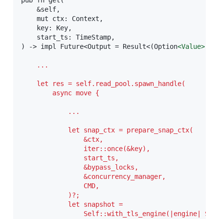
pub fn get(

    &self,

    mut ctx: Context,

    key: Key,

    start_ts: TimeStamp,

) -> impl Future<Output = Result<(Option
<
Value
>
, K
    ...
    let res = self.read_pool.spawn_handle(

        async move {
            ...
            let snap_ctx = prepare_snap_ctx(

                &ctx,

                iter::once(&key),

                start_ts,

                &bypass_locks,

                &concurrency_manager,

                CMD,

            )?;

            let snapshot =

                Self::with_tls_engine(|engine| Sel