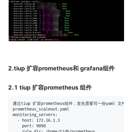
2.tiup 扩容prometheus和 grafana组件
2.1 tiup 扩容prometheus 组件
通过tiup 扩容prometheus组件，首先需要写一份yaml 文件

prometheus_scaleout.yaml

monitoring_servers:

  - host: 172.16.1.3

    port: 9090

    rule_dir: /home/tidb/prometheus
