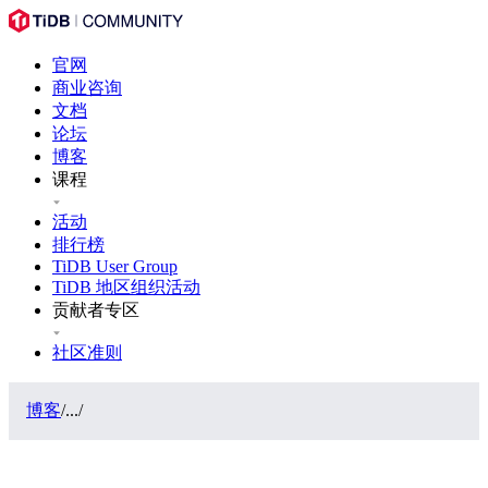
官网
商业咨询
文档
论坛
博客
课程
活动
排行榜
TiDB User Group
TiDB 地区组织活动
贡献者专区
社区准则
博客
/
...
/