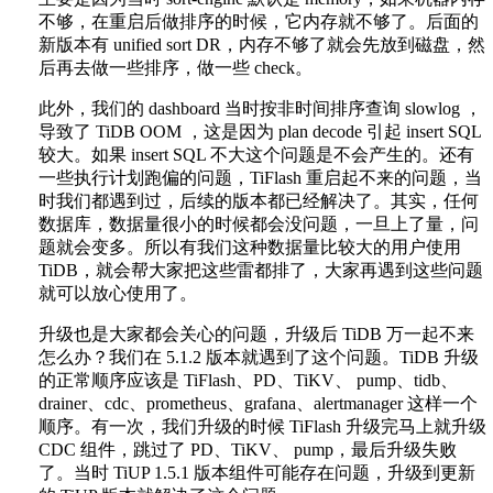
不够，在重启后做排序的时候，它内存就不够了。后面的
新版本有 unified sort DR，内存不够了就会先放到磁盘，然
后再去做一些排序，做一些 check。
此外，我们的 dashboard 当时按非时间排序查询 slowlog ，
导致了 TiDB OOM ，这是因为 plan decode 引起 insert SQL
较大。如果 insert SQL 不大这个问题是不会产生的。还有
一些执行计划跑偏的问题，TiFlash 重启起不来的问题，当
时我们都遇到过，后续的版本都已经解决了。其实，任何
数据库，数据量很小的时候都会没问题，一旦上了量，问
题就会变多。所以有我们这种数据量比较大的用户使用
TiDB，就会帮大家把这些雷都排了，大家再遇到这些问题
就可以放心使用了。
升级也是大家都会关心的问题，升级后 TiDB 万一起不来
怎么办？我们在 5.1.2 版本就遇到了这个问题。TiDB 升级
的正常顺序应该是 TiFlash、PD、TiKV、 pump、tidb、
drainer、cdc、prometheus、grafana、alertmanager 这样一个
顺序。有一次，我们升级的时候 TiFlash 升级完马上就升级
CDC 组件，跳过了 PD、TiKV、 pump，最后升级失败
了。当时 TiUP 1.5.1 版本组件可能存在问题，升级到更新