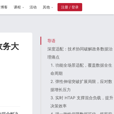
博客
课程
活动
其他
注册 / 登录
导语
政务大
深度适配：技术协同破解政务数据治
理痛点
1. 功能全场景适配，覆盖数据全生
命周期
2. 弹性伸缩突破扩展局限，应对数
据增长压力
3. 实时 HTAP 支撑混合负载，提升
决策效率
次联合解决