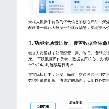
天枢大数据平台作为亿云信息的核心产品，聚焦
配政务一体化大数据平台建设场景，实现技术
1. 功能全场景适配，覆盖数据全生命
联合方案通过了部署配置、用户管理、模型设
定。 平凯数据库作为统一数据仓库核心，支撑
台7×24小时连续运行需求。
在实际应用中，公安、民政、交通等跨部门数
数据申请周期长、协调难的局面，实现政务数据