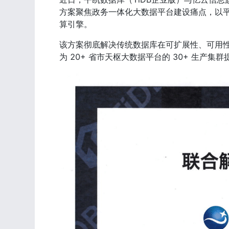
方案聚焦政务一体化大数据平台建设痛点，以平
算引擎。
该方案彻底解决传统数据库在可扩展性、可用性
为 20+ 省市天枢大数据平台的 30+ 生