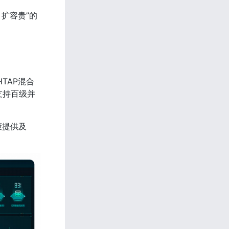
扩容贵”的
TAP混合
支持百级并
策提供及