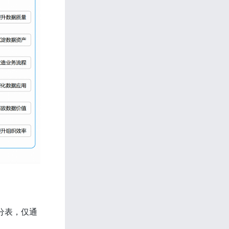
分表，仅通