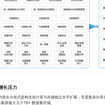
增长压力
的原生分布式架构支持计算与存储独立水平扩展，无需复杂分库
集群最大几十TB+ 数据量存储。