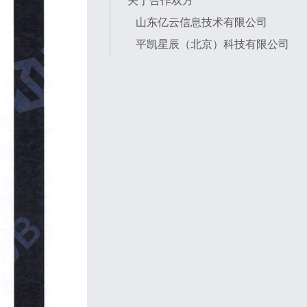
关于合作双方
山东亿云信息技术有限公司
平凯星辰（北京）科技有限公司