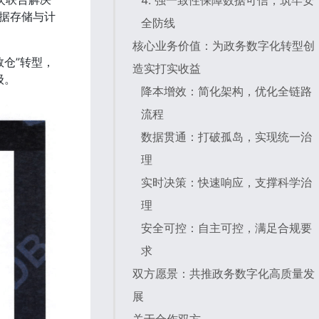
4. 强一致性保障数据可信，筑牢安
据存储与计
全防线
核心业务价值：为政务数字化转型创
仓”转型，
造实打实收益
级。
降本增效：简化架构，优化全链路
流程
数据贯通：打破孤岛，实现统一治
理
实时决策：快速响应，支撑科学治
理
安全可控：自主可控，满足合规要
求
双方愿景：共推政务数字化高质量发
展