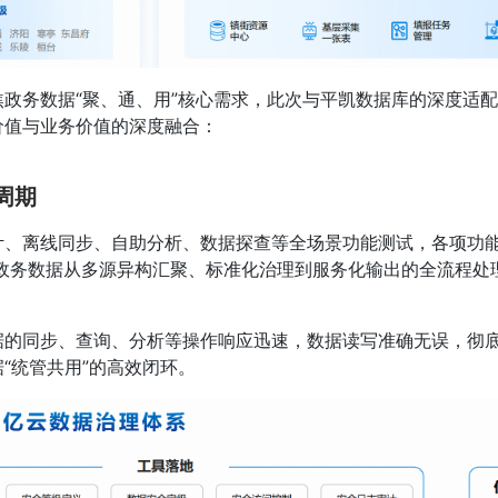
政务数据“聚、通、用”核心需求，此次与平凯数据库的深度适
价值与业务价值的深度融合：
周期
计、离线同步、自助分析、数据探查等全场景功能测试，各项功
政务数据从多源异构汇聚、标准化治理到服务化输出的全流程处
据的同步、查询、分析等操作响应迅速，数据读写准确无误，彻
“统管共用”的高效闭环。