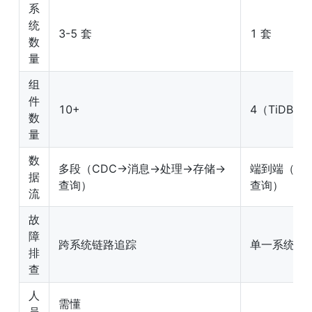
系
统
3-5 套
1 套
数
量
组
件
10+
4（TiDB/PD/
数
量
数
多段（CDC→消息→处理→存储→
端到端（写
据
查询）
查询）
流
故
障
跨系统链路追踪
单一系统日
排
查
人
需懂 
员