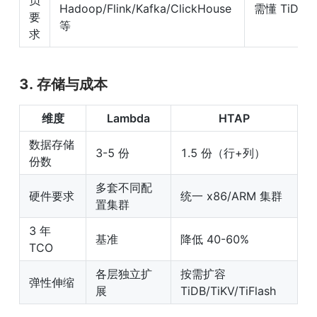
Hadoop/Flink/Kafka/ClickHouse 
需懂 TiDB
要
等
求
3. 存储与成本
维度
Lambda
HTAP
数据存储
3-5 份
1.5 份（行+列）
份数
多套不同配
硬件要求
统一 x86/ARM 集群
置集群
3 年 
基准
降低 40-60%
TCO
各层独立扩
按需扩容 
弹性伸缩
展
TiDB/TiKV/TiFlash