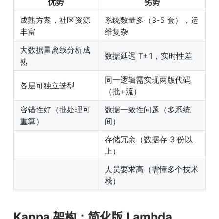
优势
劣势
成熟方案，社区资源
系统数量多（3-5 套），运
丰富
维复杂
大数据量离线分析成
数据延迟 T+1，实时性差
熟
同一逻辑需实现两版代码
各层可独立选型
（批+流）
容错性好（批处理可
数据一致性问题（多系统
重算）
间）
存储冗余（数据存 3 份以
上）
人员要求高（需懂多个技术
栈）
Kappa 架构：简化版 Lambda