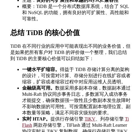
主题：
良好的可扩展性和卓越的MySQL兼容性
概要：TiDB 是一个分布式数据库系统，结合了 SQL
和 NoSQL 的功能，拥有良好的可扩展性、高性能和
可靠性。
总结 TiDB 的核心价值
TiDB 在不同行业的应用中可能表现出不同的业务价值，但
是如果把所有客户对 TiDB 的评价做一个整理，我们总结
到 TiDB 的主要核心价值可以归结如下：
一键水平扩缩容。
得益于 TiDB 存储计算分离的架构
的设计，可按需对计算、存储分别进行在线扩容或者
缩容，扩容或者缩容过程中对应用运维人员透明。
金融级高可用。
数据采用多副本存储，数据副本通过
Multi-Raft 协议同步事务日志，多数派写入成功事务
才能提交，确保数据强一致性且少数副本发生故障时
不影响数据的可用性。可按需配置副本地理位置、副
本数量等策略，满足不同容灾级别的要求。
实时 HTAP。
提供行存储引擎
TiKV
、列存储引擎
Ti
Flash
两款存储引擎，TiFlash 通过 Multi-Raft Learner
协议实时从 TiKV 复制数据，确保行存储引擎 TiKV