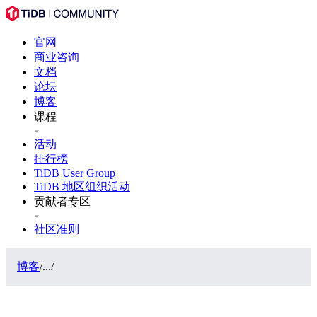
官网
商业咨询
文档
论坛
博客
课程
活动
排行榜
TiDB User Group
TiDB 地区组织活动
贡献者专区
社区准则
博客
/
...
/