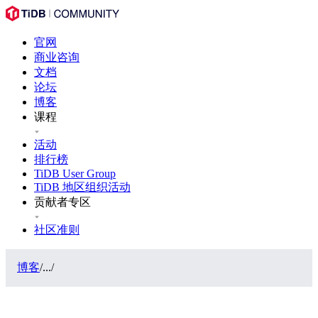
官网
商业咨询
文档
论坛
博客
课程
活动
排行榜
TiDB User Group
TiDB 地区组织活动
贡献者专区
社区准则
博客
/
...
/