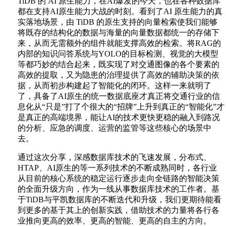
TiDB 的 AI 原生能力，在AI爆发的今天，也在各种数据库
都在支持AI原生能力大战的时刻。看到了AI 原生能力的真
实落地场景，由 TiDB 的原生支持的向量检索使我们能够
将既存的结构化的数据与海量的向量数据都统一的存储下
来，从而无需额外的组件就能支撑高效的检索。将RAG的
内部的知识问答系统与YOLO的目标检测、视觉的大模型
等都巧妙的结合起来，既实现了对交通图像的各个要素的
高效的提取，又为隐患的治理提供了高效的辅助决策的依
据，从而初步构建起了智能化的闭环。这样一来就明了
了，具备了AI原生的统一数据底座才真正将交通行业的信
息化从“只是”打了个很大的“招牌”上升到真正的“智能化”才
是真正的高端境界，能让AI的技术更快更稳的融入到路况
的分析、应急的调度、运营的监管等这些核心的场景中
去。
通过这次分享，深感数据库技术的飞速发展，分布式、
HTAP、AI原生的等一系列技术的不断成熟同时，各行业
从目前的核心系统的稳定运行逐步走向全链路的智能决策
的全面升级方向，作为一线从事数据库技术的工作者。基
于TiDB与平凯数据库的不断迭代和升级，我们更期待能看
到更多的基于其上的创新实践，借助技术的力量将各行各
业推向更高的效率、更高的智能、更高的自主的方向。