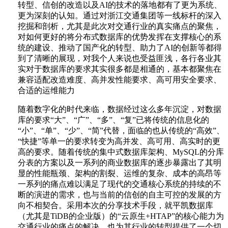
转型、信创的改造以及AI的技术的落地都有了更为系统、
更为深刻的认知。通过对浙江交通集团等一线标杆的深入
挖掘和剖析，尤其是此次对交通行业的真实痛点的聚焦，
对如何更好的将分布式数据库的优势发挥在支撑核心的系
统的建设、推动了国产化的转型、助力了AI的创新等都得
到了清晰的展现，对我个人来说也受益匪浅，各行各业其
实对于数据库的要求其实很多都是相通的，基本都聚焦在
兼容适配改造难度、高并发性能要求、高可用安全要求、
合适的运维能力
随着数字化的时代来临，数据经过这么多年沉淀，对数据
库的要求“大”、“广”、“多”、“复”已将传统的信息化的
“小”、“单”、“少”、“简”代替，面临的也从传统的“高效”、
“快捷”等单一的要求转变为高并发、高可用、高实时的更
高的要求。随着传统的集中式数据库架构、MySQL的分库
分表的方案以及一系列的商业数据库的逐步暴露出了其明
显的性能瓶颈、架构的割裂、运维的复杂、成本的高昂等
一系列的痛点难以满足了现代的交通核心系统的持续的不
断的演进的需求，也与当前的信创的自主可控的发展的方
向不相契合。采用本次的分享技术手段，就平凯数据库
（尤其是TiDB的企业版）的“云原生+HTAP”的核心能力为
交通行业的痛点的解决、也为其行业的转型提供了一个切