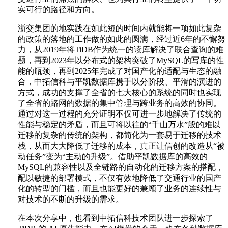
实可行的路径和方向。
浙交集团的地实践在如此短的时间内就能将一项如此复杂
的政策的落地的工作做的如此的圆满，经过近6年的不懈努
力，从2019年将TiDB作为统一的读库解决了联合查询的难
题，再到2023年以分布式的架构突破了MySQL的写库的性
能的瓶颈，再到2025年完成了对国产化的适配与生态的融
合，中拓信科与平凯数据库携手以分阶段、平滑的演进的
方式，成功的支撑了全省的七大核心的系统的同时也实现
了全省的路网的数据的集中管理与跨业务的高效的协同。
通过对这一过程的充分证明不仅可进一步地解决了传统的
性能与稳定的矛盾，而且可将以往的“千山万水”般的难以
迁移的复杂的传统的架构，都简化为一套易于迁移的技术
栈，从而大大降低了迁移的成本，真正让信创的改造从“被
动任务”变为“主动的升级”。借助平凯数据库的高效的
MySQL的兼容性以及全链路的自动化的迁移方案的搭配，
配以敏捷的部署模式，不仅有效地降低了交通行业的国产
化的转型的门槛，而且也能更好的兼顾了业务的连续性与
对技术的不断的升级的需求。
在本次分享中，也看到中拓信科技术团队进一步探索了