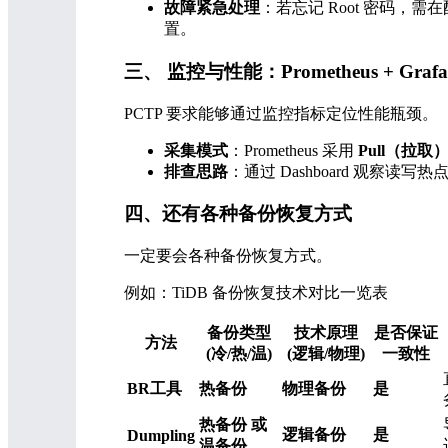
故障紧急处理
：若忘记 Root 密码，需
置。
三、 监控与性能：Prometheus + Graf
PCTP 要求能够通过监控指标定位性能瓶颈。
采集模式
：Prometheus 采用
Pull（拉取
排查思路
：通过 Dashboard 观察读写
四、还有各种备份恢复方式
一定要会各种备份恢复方式。
例如：TiDB 备份恢复技术对比一览表
备份类型
技术原理
是否保证
方法
(冷/热/温)
(逻辑/物理)
一致性
BR工具
热备份
物理备份
是
热备份 或
逻辑备份
是
Dumpling
温备份