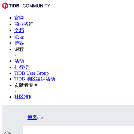
官网
商业咨询
文档
论坛
博客
课程
活动
排行榜
TiDB User Group
TiDB 地区组织活动
贡献者专区
社区准则
博客
/
...
/