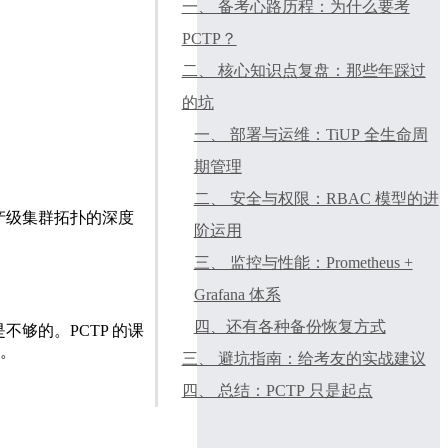
一、 备考心路历程：为什么要考
PCTP？
二、 核心知识点复盘：那些年踩过
的坑
一、 部署与运维：TiUP 全生命周
期管理
二、 安全与权限：RBAC 模型的进
生产级集群拓扑的深度
阶运用
三、 监控与性能：Prometheus +
Grafana 体系
四、还有各种备份恢复方式
不够的。PCTP 的课
路。
三、 避坑指南：给考友的实战建议
四、 总结：PCTP 只是起点