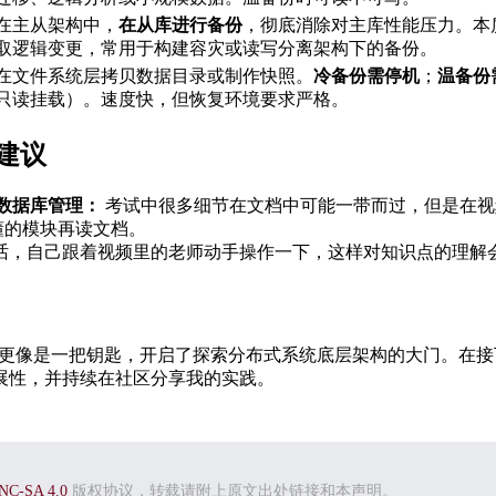
在主从架构中，
在从库进行备份
，彻底消除对主库性能压力。本
取逻辑变更，常用于构建容灾或读写分离架构下的备份。
在文件系统层拷贝数据目录或制作快照。
冷备份需停机
；
温备份
只读挂载）。速度快，但恢复环境要求严格。
建议
 数据库管理：
考试中很多细节在文档中可能一带而过，但是在视
懂的模块再读文档。
话，自己跟着视频里的老师动手操作一下，这样对知识点的理解
DB，它更像是一把钥匙，开启了探索分布式系统底层架构的大门。在
扩展性，并持续在社区分享我的实践。
NC-SA 4.0
版权协议，转载请附上原文出处链接和本声明。