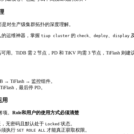
理
，而是对生产级集群拓扑的深度理解。
0 后引入的运维神器，掌握
的
、
、
tiup cluster
check
deploy
display
TiDB 需 2 节点，PD 和 TiKV 均需 3 节点，TiFlash 则
B → TiFlash → 监控组件。
Flash，最后停 PD。
运用
考项。
Role和用户的使用方式必须清楚
板，无密码且默认处于
状态。
Locked
必须执行
才能真正获取权限。
SET ROLE ALL