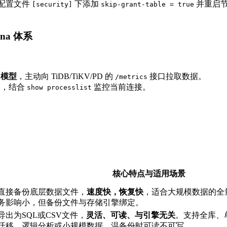
在配置文件
下添加
并重启
[security]
skip-grant-table = true
ana 体系
）模型
，主动向 TiDB/TiKV/PD 的
接口拉取数据。
/metrics
热点，结合
监控当前连接。
show processlist
核心特点与适用场景
直接备份底层数据文件，
速度快，恢复快
，适合大规模数据的全
务影响小，但备份文件与存储引擎绑定。
导出为SQL或CSV文件，
灵活、可读、与引擎无关
。支持全库、
迁移、逻辑分析或小规模数据。温备份时可读不可写。