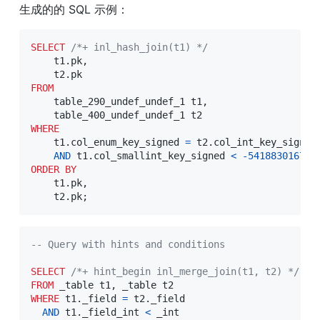
生成的的 SQL 示例：
SELECT
/*+ inl_hash_join(t1) */
    t1
.
pk
,
    t2
.
FROM
    table_290_undef_undef_1 t1
,
WHERE
    t1
.
col_enum_key_signed 
=
 t2
.
col_int_key_signed

AND
 t1
.
col_smallint_key_signed 
<
-
541883016742
ORDER
BY
    t1
.
pk
,
    t2
.
pk
;
-- Query with hints and conditions
SELECT
/*+ hint_begin inl_merge_join(t1, t2) */
 t1
FROM
 _table t1
,
WHERE
 t1
.
_field 
=
 t2
.
_field

AND
 t1
.
_field_int 
<