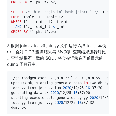
ORDER
BY
 t1
.
pk
,
 t2
.
pk
;
SELECT
/*+ hint_begin inl_hash_join(t1) */
 t1
.
pk
,
 
FROM
 _table t1
,
WHERE
 t1
.
_field 
=
 t2
.
_field

AND
 t1
.
_field_int 
<
ORDER
BY
 t1
.
pk
,
 t2
.
pk
;
3.根据 join.zz.lua 和 join.yy 文件运行 A/B test。本例
中，会对 TiDB 查询结果与 MySQL 查询结果进行对比 
。查询结果不一致的 SQL，将会被记录在当前目录的 
dump 子目录中。
./go-randgen 
exec
 -Z join.zz.lua -Y join.yy --dsn1
Open DB ok, starting generate data 
in
 two db by dd
load zz from join.zz.lua 
2020
/12/25 
16
:37:20

generating data ok 
2020
/12/25 
16
:37:20

starting execute sqls generated by yy 
2020
/12/25 
1
load yy from join.yy 
2020
/12/25 
16
:37:32

dump ok