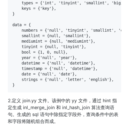
    types = {'int', 'tinyint', 'smallint', 'bigint
    keys = {'key'},

}

data = {

    numbers = {'null', 'tinyint', 'smallint', 'deci
    smallint = {null, 'smallint'},

    mediumint = {null, 'mediumint'},

    tinyint = {null, 'tinyint'},

    bool = {1, 0, null},

    year = {'null', 'year'},

    datetime = {'null', 'datetime'},

    timestamp = {'null', 'datetime'},

    date = {'null', 'date'},

    strings = {'null', 'letter', 'english'},

}
2.定义 join.yy 文件。该例中的 yy 文件，通过 hint 指
定生成 inl_merge_join 和 inl_hash_join 算法查询语
句。生成的 sql 语句中除指定字段外，查询条件中的表
和字段将随机组合而成。