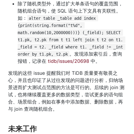
除了随机类型外，通过扩大单条语句的覆盖范围，
随机组合语句，使 SQL 语句上下文具有关联性。
如：
alter table _table add index 
{print(string.format("t%d", 
math.random(10,2000000)))} (_field); SELECT 
t1.pk, t2.pk from t t1 left join t t2 on t1. 
_field = t2. _field where t1. _field != _int 
。发现添加索引后，查询
order by t1.pk, t2.pk
报错，记录在 
tidb/issues/20698
 中。
发现的这些 issue 提醒我们对 TiDB 质量要有敬畏之
心，并且也印证了从过往发现的问题进行分析，归纳场
景进而扩大测试点范围的方法是可行的。后续的 join 测
试，也将继续覆盖更多的数据类型，尝试更多的语句组
合、场景组合，例如在事务中添加数据、删除数据，再
与 join 查询随机组合。
未来工作