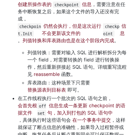
创建所操作表的 
 信息
，需要注意在任
checkpoint
务中断恢复之后，如果这个文件的导入还没有完
成，
 仍然会执行，但是这次运行
 信
checkpoin
checkp
不会更新该文件的 
息
t.Init
oint
。
列值转换和库表路由也是在这个阶段内完成
。
列值转换：需要对输入 SQL 进行解析拆分为每
一个 field，对需要转换的 field 进行转换操
作，然后重新拼接起 SQL 语句。详细重写流程
见 
reassemble
 函数。
库表路由：这种场景下只需要 
替换源表到目标表
 即可。
在工作线程执行一个批次的 SQL 语句之前，
会首先根
 信息生成一条更新 checkpoint 的语
off
据文件 
句，加入到打包的 SQL 语句中
set
，具体执行时这些语句会 
在一个事务中提交
，这样
就保证了断点信息的准确性，如果导入过程暂停或
中断，恢复任务后从断点重新同步可以保证数据一