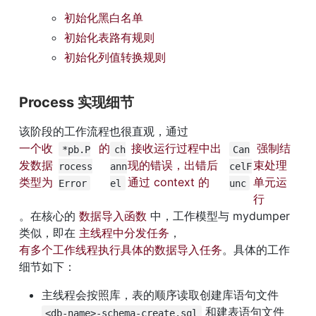
初始化黑白名单
初始化表路有规则
初始化列值转换规则
Process 实现细节
该阶段的工作流程也很直观，通过 
一个收
 的 
 接收运行过程中出
 强制结
*pb.P
ch
Can
发数据
现的错误，出错后
束处理
rocess
ann
celF
类型为 
通过 context 的 
单元运
Error
el
unc
行
。在核心的 
数据导入函数
 中，工作模型与 mydumper 
类似，即在 
主线程中分发任务
，
有多个工作线程执行具体的数据导入任务
。具体的工作
细节如下：
主线程会按照库，表的顺序读取创建库语句文件 
 和建表语句文件 
<db-name>-schema-create.sql