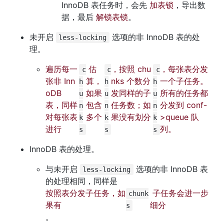
InnoDB 表任务时，会先 
加表锁
，导出数
据，最后 
解锁表锁
。
未开启 
 选项的非 InnoDB 表的处
less-locking
理。
遍历每一
 估
，按照 chu
，每张表分发
c
c
c
张非 Inn
算，
nks 个数分
一个子任务。
h
h
h
oDB 
如果
发同样的子
所有的任务都
u
u
u
表，同样
包含
任务数；如
分发到 conf-
n
n
n
对每张表
多个 
果没有划分 
>queue 队
k
k
k
进行 
列。
s
s
s
InnoDB 表的处理。
与未开启 
 选项的非 InnoDB 表
less-locking
的处理相同，同样是 
按照表分发子任务，如
 子任务会进一步
chunk
果有 
细分
s
。