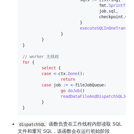
				fmt
.
Sprintf
(
"U
				job
.
sql
,
				checkpoint
.
Gen
}
executeSQLInOneTransac
}
}
}
// worker 主线程
for
{
select
{
case
<-
ctx
.
Done
(
)
:
return
case
 job 
:=
<-
fileJobQueue
:
go
doJob
(
)
readDataFileAndDispatchSQLJobs
}
}
 函数负责在工作线程内部读取 SQL 
dispatchSQL
文件和重写 SQL，该函数会在运行初始阶段 