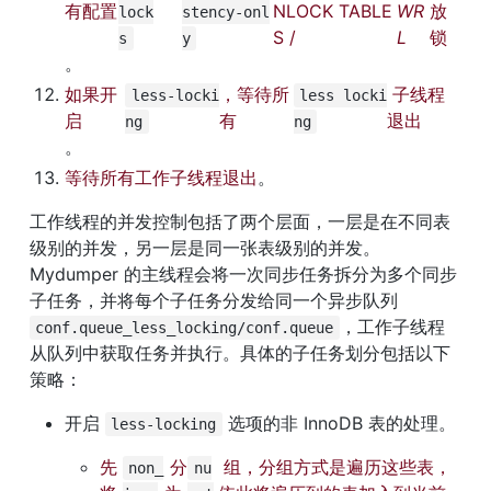
有配置 
NLOCK TABLE
WR
放
lock
stency-onl
S /
L 
锁
s
y
。
如果开
，等待所
 子线程
less-locki
less locki
启 
有 
退出
ng
ng
。
等待所有工作子线程退出
。
工作线程的并发控制包括了两个层面，一层是在不同表
级别的并发，另一层是同一张表级别的并发。
Mydumper 的主线程会将一次同步任务拆分为多个同步
子任务，并将每个子任务分发给同一个异步队列 
，工作子线程
conf.queue_less_locking/conf.queue
从队列中获取任务并执行。具体的子任务划分包括以下
策略：
开启 
 选项的非 InnoDB 表的处理。
less-locking
先
 分
 组，分组方式是遍历这些表，
non_
nu