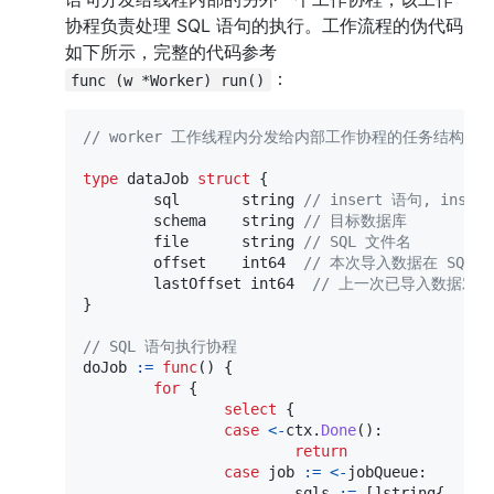
协程负责处理 SQL 语句的执行。工作流程的伪代码
如下所示，完整的代码参考 
：
func (w *Worker) run()
// worker 工作线程内分发给内部工作协程的任务结构
type
 dataJob 
struct
{
	sql       
string
// insert 语句, insert 
	schema    
string
// 目标数据库
	file      
string
// SQL 文件名
	offset    
int64
// 本次导入数据在 SQL
	lastOffset 
int64
// 上一次已导入数据对应
}
// SQL 语句执行协程
doJob 
:=
func
(
)
{
for
{
select
{
case
<-
ctx
.
Done
(
)
:
return
case
 job 
:=
<-
jobQueue
:
			sqls 
:=
[
]
string
{