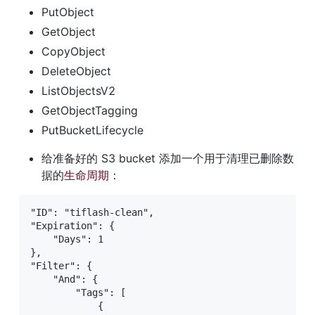
PutObject
GetObject
CopyObject
DeleteObject
ListObjectsV2
GetObjectTagging
PutBucketLifecycle
给准备好的 S3 bucket 添加一个用于清理已删除数
据的
生命周期
：
"ID": "tiflash-clean",

"Expiration": {

    "Days": 1

},

"Filter": {

    "And": {

        "Tags": [

            {
