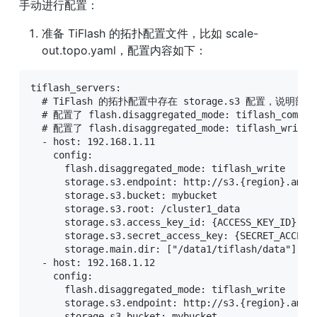
手动进行配置：
准备 TiFlash 的拓扑配置文件，比如 scale-
out.topo.yaml，配置内容如下：
tiflash_servers:

  # TiFlash 的拓扑配置中存在 storage.s3 配置，说明
  # 配置了 flash.disaggregated_mode: tiflash_com
  # 配置了 flash.disaggregated_mode: tiflash_writ
  - host: 192.168.1.11

    config:

      flash.disaggregated_mode: tiflash_write    
      storage.s3.endpoint: http://s3.{region}.ama
      storage.s3.bucket: mybucket             
      storage.s3.root: /cluster1_data          
      storage.s3.access_key_id: {ACCESS_KEY_ID}  
      storage.s3.secret_access_key: {SECRET_ACCES
      storage.main.dir: ["/data1/tiflash/dat
  - host: 192.168.1.12

    config:

      flash.disaggregated_mode: tiflash_write    
      storage.s3.endpoint: http://s3.{region}.ama
      storage.s3.bucket: mybucket             