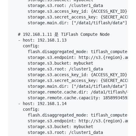
      storage.s3.root: /cluster1_data          
      storage.s3.access_key_id: {ACCESS_KEY_ID}  
      storage.s3.secret_access_key: {SECRET_ACCES
      storage.main.dir: ["/data1/tiflash/dat
  # 192.168.1.11 是 TiFlash Compute Node

  - host: 192.168.1.13

    config:

      flash.disaggregated_mode: tiflash_compute  
      storage.s3.endpoint: http://s3.{region}.ama
      storage.s3.bucket: mybucket             
      storage.s3.root: /cluster1_data          
      storage.s3.access_key_id: {ACCESS_KEY_ID}  
      storage.s3.secret_access_key: {SECRET_ACCES
      storage.main.dir: ["/data1/tiflash/dat
      storage.remote.cache.dir: /data1/tiflash/
      storage.remote.cache.capacity: 1858993459200 
  - host: 192.168.1.14

    config:

      flash.disaggregated_mode: tiflash_compute  
      storage.s3.endpoint: http://s3.{region}.ama
      storage.s3.bucket: mybucket             
      storage.s3.root: /cluster1_data          