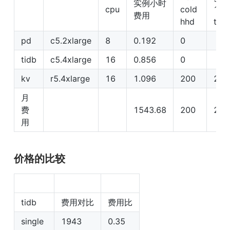
实例小时
cpu
cold 
1t(
费用
hhd
tifl
pd
c5.2xlarge
8
0.192
0
tidb
c5.4xlarge
16
0.856
0
kv
r5.4xlarge
16
1.096
200
200
月
费
1543.68
200
200
用
价格的比较
tidb
费用对比
费用比
single
1943
0.35