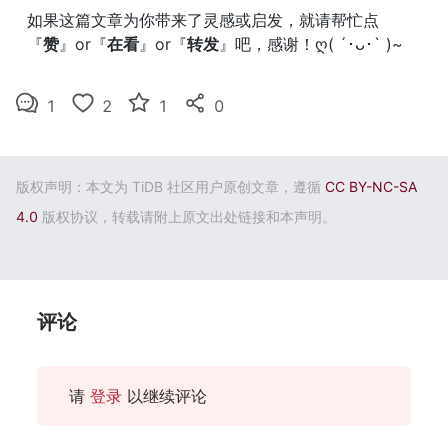
如果这篇文章为你带来了灵感或启发，就请帮忙点
『
赞
』or『
在看
』or『
转发
』吧，感谢！ღ( ´･ᴗ･` )~
1
2
1
0
版权声明：本文为 TiDB 社区用户原创文章，遵循
CC BY-NC-SA
4.0
版权协议，转载请附上原文出处链接和本声明。
评论
请
登录
以继续评论