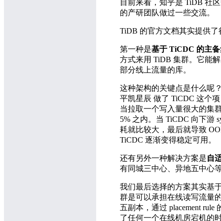
目前来看，知乎是 TiDB 
的产研团队做过一些交流。
TiDB 的官方文档其实提供
第一种是
基于 TiCDC 的主
方式来用 TiDB 集群。
部分线上流量的库。
这种架构的关键点是什么呢？就
平凯星辰 做了 TiCDC 这
当拉取一个写入量很大的集群时，它
5% 之内。当 TiCDC 向下
耗就比较大，最后就导致 OO
TiCDC 逐渐变得稳定可用。
还有另外一种解决方案是
自
有同城三中心、异地五中心等方
我们最后选择的方案其实基于 P
群是可以承担在线读写流量的，每一
五副本，通过 placement r
了任何一个在线机房宕机的时