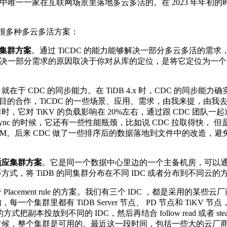
社区中唯一一家在互联网场景里落地多云多活的。在 2023 年年初
了很多种多云多活方案：
备集群方案
。通过 TiCDC 的能力能够解决一部分多云多活的需求，相当于使用
它能解决一部分需求的原因取决于你对从库的定位，是将它定位为一
在于 CDC 的同步能力。在 TiDB 4.x 时，CDC 的同步
个项目的合作，TiCDC 的一些场景、应用、需求，由我来提，由我去验
对 TiKV 的负载影响在 20%左右，通过跟 CDC 团队一起迭代 
游 sync 的时候，它还有一些性能瓶颈，比如说 CDC 拉取得快， 但是
M。后来 CDC 做了一些排序后的数据落地到文件中的改造，避免
适应集群方案
。它是同一个数据中心里边的一个主备机房，可以通过自
式，将 TiDB 的同集群分布在不同 IDC 或者分布到不同云的
lacement rule 的方案。我们有三个 IDC ，都是采用的
个集群里都有 TiDB Server 节点、 PD 节点和 TiKV 节
ule 的方式把副本投放到不同的 IDC，然后再结合 follow read 或者
候，整个集群是可用的。最近这一段时间，包括一些大的云厂商，