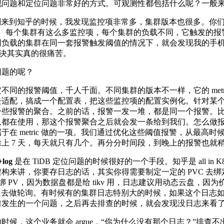
和定位问题非常好的方式。可观测性都包括什么呢？一般来说是包括如 
来到知乎的时候，我发现监控项非常多，集群版本也很多。你们去
多个。每个集群有这么多监控项，每个集群的负载不同，它触发的
同负载的集群在同一套报警触发阈值的情况下，就会发现我的手
不解决其实真的很痛苦。
问题的呢？
不同的报警阈值，千人千面。不同集群的版本不一样，它的 metr
去适配，搞成一个配置表，把这些监控项的配置实例化。针对某
报警的聚合。之前的话，报警一发一堆，都是同一个报警。比如说有一个
队都在使用，那这个报警聚合之后就会发一条给到我们。怎么做
metric 做的一项。我们通过优化这些阈值报警，从最高时候的 1, 5
上 7 天，每天就只有几个。再分分时间段，到晚上的报警也就稍微
+log
是在 TiDB 定位问题的时候很好的一个手段。知乎是 all in K8s
来讲，你要存日志的话，其实你得需要制定一定的 PVC 去绑定
绑 PV，因为数据盘都是给 tikv 用，日志建议用动态云盘，
准输出里边去做轮询。有时候有的集群日志特别大的时候，如果这个
 分之前发生的一个问题，之后再去排查的时候，就会发现没日志来看
时候，这个业务就会 argue，“你为什么没有那个日志？”排查