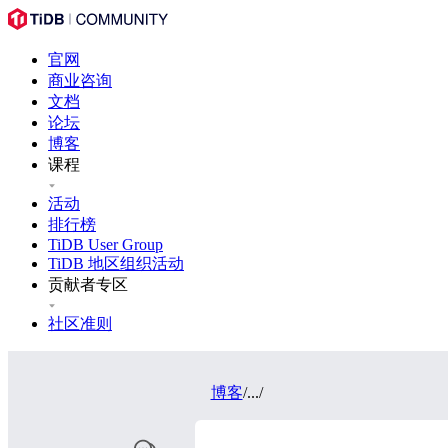
官网
商业咨询
文档
论坛
博客
课程
活动
排行榜
TiDB User Group
TiDB 地区组织活动
贡献者专区
社区准则
博客
/
...
/