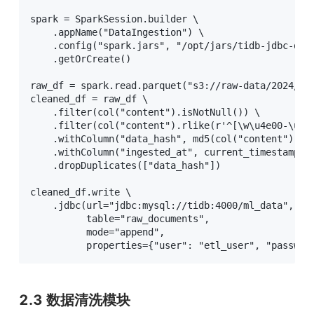
spark = SparkSession.builder \

    .appName("DataIngestion") \

    .config("spark.jars", "/opt/jars/tidb-jdbc-driv
    .getOrCreate()

raw_df = spark.read.parquet("s3://raw-data/2024/")

cleaned_df = raw_df \

    .filter(col("content").isNotNull()) \

    .filter(col("content").rlike(r'^[\w\u4e00-\u9ff
    .withColumn("data_hash", md5(col("content"))) \
    .withColumn("ingested_at", current_timestamp())
    .dropDuplicates(["data_hash"])

cleaned_df.write \

    .jdbc(url="jdbc:mysql://tidb:4000/ml_data",

          table="raw_documents",

          mode="append",

          properties={"user": "etl_user", "passwor
2.3 数据清洗模块