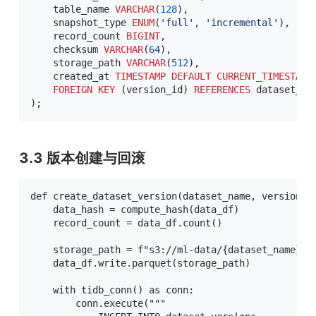
    table_name 
VARCHAR
(
128
)
,
    snapshot_type 
ENUM
(
'full'
,
'incremental'
)
,
    record_count 
BIGINT
,
    checksum 
VARCHAR
(
64
)
,
    storage_path 
VARCHAR
(
512
)
,
    created_at 
TIMESTAMP
DEFAULT
CURRENT_TIMESTAMP
FOREIGN
KEY
(
version_id
)
REFERENCES
 dataset_ve
)
;
3.3 版本创建与回滚
def create_dataset_version(dataset_name, version_ta
    data_hash = compute_hash(data_df)

    record_count = data_df.count()

    storage_path = f"s3://ml-data/{dataset_name}/{v
    data_df.write.parquet(storage_path)

    with tidb_conn() as conn:

        conn.execute("""
