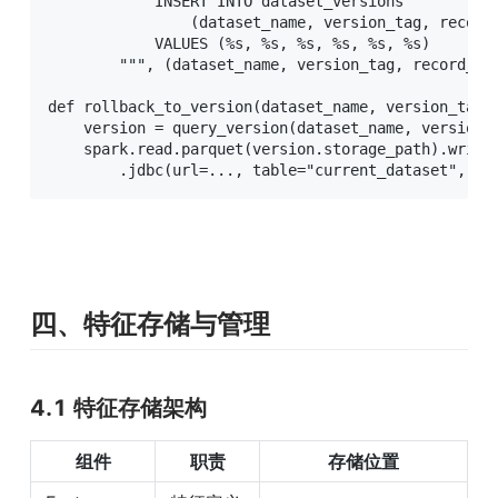
            INSERT INTO dataset_versions

                (dataset_name, version_tag, record_
            VALUES (%s, %s, %s, %s, %s, %s)

        """, (dataset_name, version_tag, record_cou
def rollback_to_version(dataset_name, version_tag):
    version = query_version(dataset_name, version_t
    spark.read.parquet(version.storage_path).write 
        .jdbc(url=..., table="current_dataset", mo
四、特征存储与管理
4.1 特征存储架构
组件
职责
存储位置