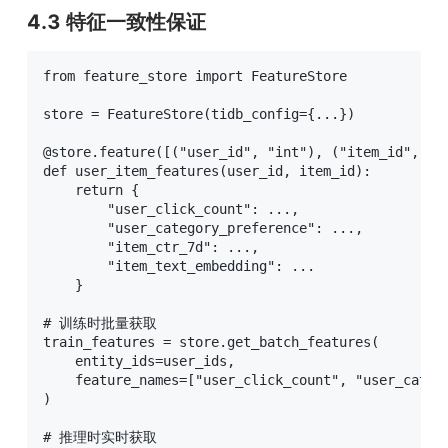
4.3 特征一致性保证
from feature_store import FeatureStore

store = FeatureStore(tidb_config={...})

@store.feature([("user_id", "int"), ("item_id", "in
def user_item_features(user_id, item_id):

    return {

        "user_click_count": ...,

        "user_category_preference": ...,

        "item_ctr_7d": ...,

        "item_text_embedding": ...

    }

# 训练时批量获取

train_features = store.get_batch_features(

    entity_ids=user_ids,

    feature_names=["user_click_count", "user_catego
)

# 推理时实时获取
