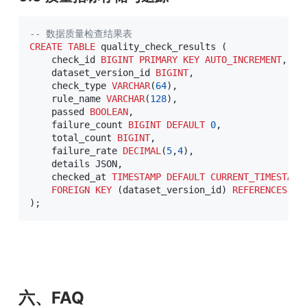
-- 数据质量检查结果表
CREATE
TABLE
 quality_check_results 
(
    check_id 
BIGINT
PRIMARY
KEY
AUTO_INCREMENT
,
    dataset_version_id 
BIGINT
,
    check_type 
VARCHAR
(
64
)
,
    rule_name 
VARCHAR
(
128
)
,
    passed 
BOOLEAN
,
    failure_count 
BIGINT
DEFAULT
0
,
    total_count 
BIGINT
,
    failure_rate 
DECIMAL
(
5
,
4
)
,
    details JSON
,
    checked_at 
TIMESTAMP
DEFAULT
CURRENT_TIMESTAMP
FOREIGN
KEY
(
dataset_version_id
)
REFERENCES
 da
)
;
六、FAQ