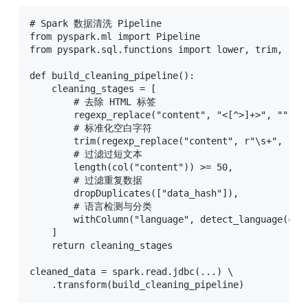
# Spark 数据清洗 Pipeline

from pyspark.ml import Pipeline

from pyspark.sql.functions import lower, trim, rege
def build_cleaning_pipeline():

    cleaning_stages = [

        # 去除 HTML 标签

        regexp_replace("content", "<[^>]+>", ""),

        # 标准化空白字符

        trim(regexp_replace("content", r"\s+", " ")
        # 过滤过短文本

        length(col("content")) >= 50,

        # 过滤重复数据

        dropDuplicates(["data_hash"]),

        # 语言检测与分类

        withColumn("language", detect_language(col(
    ]

    return cleaning_stages

cleaned_data = spark.read.jdbc(...) \

    .transform(build_cleaning_pipeline)