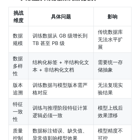
挑战
具体问题
影响
维度
传统数据库
数据
训练数据从 GB 级增长到 
无法水平扩
规模
TB 甚至 PB 级
展
数据
结构化标签 + 半结构化文
需要统一存
多样
本 + 非结构化文档
储抽象
性
版本
训练数据与模型版本需严
无法复现实
追溯
格对应
验结果
特征
训练与推理阶段特征计算
模型上线后
一致
逻辑必须一致
效果漂移
性
质量
数据标注错误、缺失值、
模型精度不
控制
异常值影响模型效果
可控