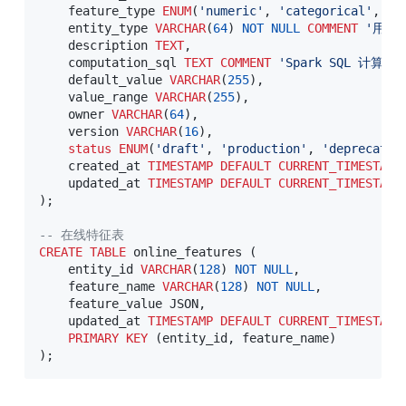
    feature_type 
ENUM
(
'numeric'
,
'categorical'
,
'e
    entity_type 
VARCHAR
(
64
)
NOT
NULL
COMMENT
'用户
    description 
TEXT
,
    computation_sql 
TEXT
COMMENT
'Spark SQL 计算逻
    default_value 
VARCHAR
(
255
)
,
    value_range 
VARCHAR
(
255
)
,
    owner 
VARCHAR
(
64
)
,
    version 
VARCHAR
(
16
)
,
status
ENUM
(
'draft'
,
'production'
,
'deprecated
    created_at 
TIMESTAMP
DEFAULT
CURRENT_TIMESTAMP
    updated_at 
TIMESTAMP
DEFAULT
CURRENT_TIMESTAMP
)
;
-- 在线特征表
CREATE
TABLE
 online_features 
(
    entity_id 
VARCHAR
(
128
)
NOT
NULL
,
    feature_name 
VARCHAR
(
128
)
NOT
NULL
,
    feature_value JSON
,
    updated_at 
TIMESTAMP
DEFAULT
CURRENT_TIMESTAMP
PRIMARY
KEY
(
entity_id
,
 feature_name
)
)
;