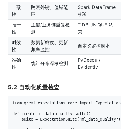
一致
跨表外键、值域范
Spark DataFrame 
性
围
校验
唯一
主键/业务键重复检
TiDB UNIQUE 约
性
测
束
时效
数据新鲜度、更新
自定义监控脚本
性
频率监控
准确
PyDeequ / 
统计分布漂移检测
性
Evidently
5.2 自动化质量检查
from great_expectations.core import ExpectationSuit
def create_ml_data_quality_suite():

    suite = ExpectationSuite("ml_data_quality")
