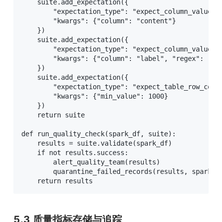
    suite.add_expectation({

        "expectation_type": "expect_column_values_t
        "kwargs": {"column": "content"}

    })

    suite.add_expectation({

        "expectation_type": "expect_column_values_t
        "kwargs": {"column": "label", "regex": "^(p
    })

    suite.add_expectation({

        "expectation_type": "expect_table_row_count
        "kwargs": {"min_value": 1000}

    })

    return suite

def run_quality_check(spark_df, suite):

    results = suite.validate(spark_df)

    if not results.success:

        alert_quality_team(results)

        quarantine_failed_records(results, spark_df
    return results
5.3 质量指标存储与追踪