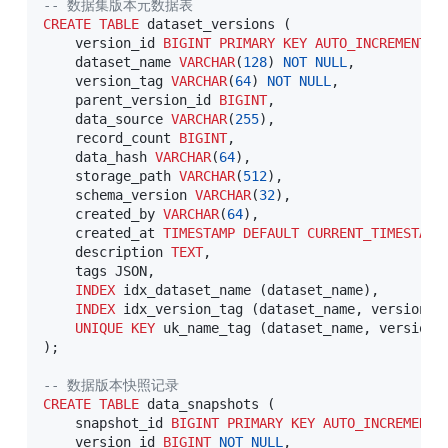
-- 数据集版本元数据表
CREATE
TABLE
 dataset_versions 
(
    version_id 
BIGINT
PRIMARY
KEY
AUTO_INCREMENT
,
    dataset_name 
VARCHAR
(
128
)
NOT
NULL
,
    version_tag 
VARCHAR
(
64
)
NOT
NULL
,
    parent_version_id 
BIGINT
,
    data_source 
VARCHAR
(
255
)
,
    record_count 
BIGINT
,
    data_hash 
VARCHAR
(
64
)
,
    storage_path 
VARCHAR
(
512
)
,
    schema_version 
VARCHAR
(
32
)
,
    created_by 
VARCHAR
(
64
)
,
    created_at 
TIMESTAMP
DEFAULT
CURRENT_TIMESTAMP
    description 
TEXT
,
    tags JSON
,
INDEX
 idx_dataset_name 
(
dataset_name
)
,
INDEX
 idx_version_tag 
(
dataset_name
,
 version_t
UNIQUE
KEY
 uk_name_tag 
(
dataset_name
,
 version_
)
;
-- 数据版本快照记录
CREATE
TABLE
 data_snapshots 
(
    snapshot_id 
BIGINT
PRIMARY
KEY
AUTO_INCREMENT
,
    version_id 
BIGINT
NOT
NULL
,