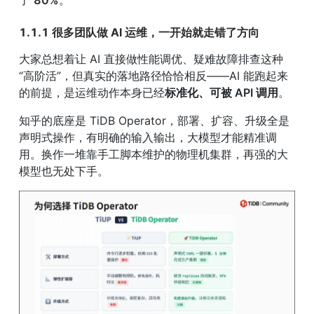
了 
80%
。
1.1.1 很多团队做 AI 运维，一开始就走错了方向
大家总想着让 AI 直接做性能调优、疑难故障排查这种
“高阶活”，但真实的落地路径恰恰相反——AI 能跑起来
的前提，是运维动作本身已经
标准化、可被 API 调用
。
知乎的底座是 TiDB Operator，部署、扩容、升级全是
声明式操作，有明确的输入输出，大模型才能精准调
用。换作一堆靠手工脚本维护的物理机集群，再强的大
模型也无处下手。