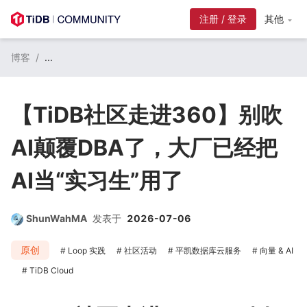
注册 / 登录
其他
博客
/
...
【TiDB社区走进360】别吹
AI颠覆DBA了，大厂已经把
AI当“实习生”用了
ShunWahMA
发表于
2026-07-06
原创
Loop 实践
社区活动
平凯数据库云服务
向量 & AI
TiDB Cloud