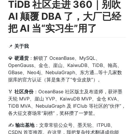
TiDB 社区走进 360｜别吹 
AI 颠覆 DBA 了，大厂已经
把 AI 当“实习生”用了
📌 
关于我
💎 
硬通货
：解锁了 OceanBase、MySQL、
OpenGauss、金仓、崖山、KaiwuDB、TiDB、翰高、
GBase、Neo4j、NebulaGraph、东方通…等十几家数
据库的官方认证（算是集齐了“专业皮肤”）。
🏅 
社区身份
：OceanBase 社区版主及布道师，获评墨
天轮 MVP、崖山 YVP、KaiwuDB MVP、金仓 KVA、
TiDB MVA、NebulaGraph 及 IFClub 等社区的“伙伴”，
各大征文赛场常“刷榜”，奖杯攒了一箩筐。
✍️ 
输出基地
：文章常驻公众号、墨天轮、ITPUB、
CSDN 首页推荐。在这里，我把复杂技术翻译成你能