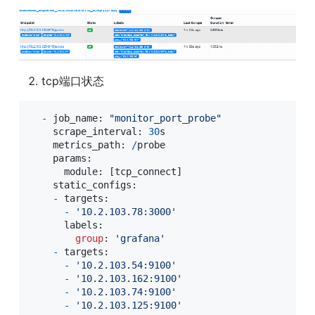
tcp端口状态
-
 job_name: 
"monitor_port_probe"
    scrape_interval: 
30
s

    metrics_path: 
/
probe

    params:

      module: 
[
tcp_connect
]
    static_configs:

-
 targets:

-
'10.2.103.78:3000'
      labels:

group
: 
'grafana'
-
 targets:

-
'10.2.103.54:9100'
-
'10.2.103.162:9100'
-
'10.2.103.74:9100'
-
'10.2.103.125:9100'