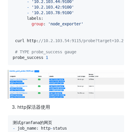
-
'10.2.103.44:9100'
-
'10.2.103.42:9100'
-
'10.2.103.78:9100'
      labels:

group
: 
'node_exporter'
 curl http:
//10.2.103.54:9115/probe?target=10.2.10
# TYPE probe_success gauge
probe_success 
1
http探活器使用
-
 job_name
:
 http
-
status
