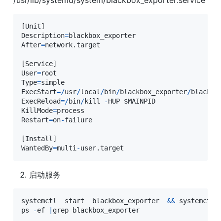
[
Unit
]
Description
=
blackbox_exporter

After
=
network
.
target

[
Service
]
User
=
root

Type
=
simple

ExecStart
=
/
usr
/
local
/
bin
/
blackbox_exporter
/
blackbo
ExecReload
=
/
bin
/
kill 
-
HUP $MAINPID

KillMode
=
process

Restart
=
on
-
failure

[
Install
]
WantedBy
=
multi
-
user
.
target
启动服务
systemctl  start  blackbox_exporter  
&&
 systemctl 
ps 
-
ef 
|
grep blackbox_exporter