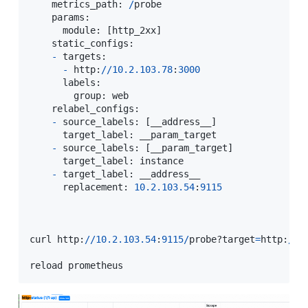
    metrics_path
:
/
probe        

    params
:
      module
:
[
http_2xx
]
    static_configs
:
-
 targets
:
-
 http
:
/
/
10.2
.103
.78
:
3000
      labels
:
        group
:
 web

    relabel_configs
:
-
 source_labels
:
[
__address__
]
      target_label
:
 __param_target

-
 source_labels
:
[
__param_target
]
      target_label
:
 instance

-
 target_label
:
 __address__

      replacement
:
10.2
.103
.54
:
9115
curl http
:
/
/
10.2
.103
.54
:
9115
/
probe?target
=
http
:
/
/
\
reload prometheus