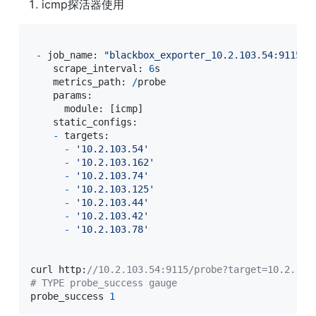
icmp探活器使用
-
 job_name: 
"blackbox_exporter_10.2.103.54:9115_i
    scrape_interval: 
6
s

    metrics_path: 
/
probe

    params:

      module: 
[
icmp
]
    static_configs:

-
 targets:

-
'10.2.103.54'
-
'10.2.103.162'
-
'10.2.103.74'
-
'10.2.103.125'
-
'10.2.103.44'
-
'10.2.103.42'
-
'10.2.103.78'
curl http:
//10.2.103.54:9115/probe?target=10.2.103
# TYPE probe_success gauge
probe_success 
1