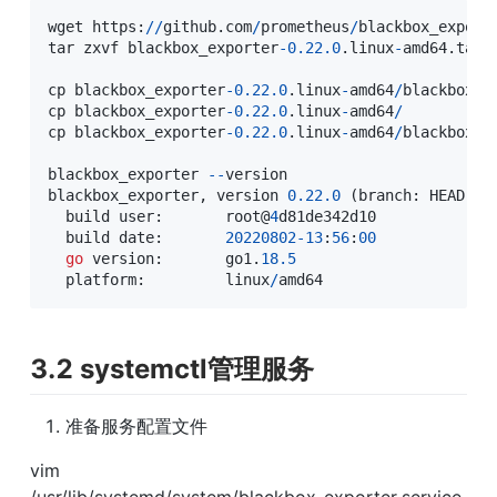
wget https
:
/
/
github
.
com
/
prometheus
/
blackbox_export
tar zxvf blackbox_exporter
-
0.22
.0
.
linux
-
amd64
.
tar
.
cp blackbox_exporter
-
0.22
.0
.
linux
-
amd64
/
blackbox_e
cp blackbox_exporter
-
0.22
.0
.
linux
-
amd64
/
cp blackbox_exporter
-
0.22
.0
.
linux
-
amd64
/
blackbox
.
y
blackbox_exporter 
--
version

blackbox_exporter
,
 version 
0.22
.0
(
branch
:
 HEAD
,
 r
  build user
:
       root@
4
d81de342d10

  build date
:
20220802
-
13
:
56
:
00
go
 version
:
       go1
.
18.5
  platform
:
         linux
/
amd64
3.2 systemctl管理服务
准备服务配置文件
vim 
/usr/lib/systemd/system/blackbox_exporter.service