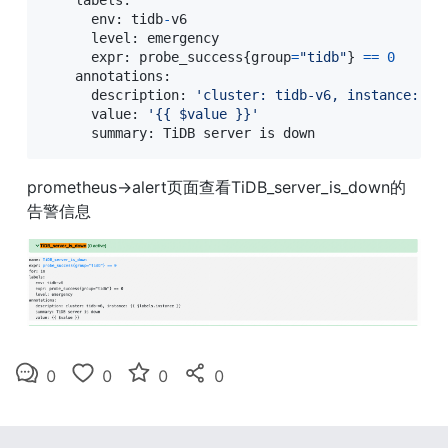
    labels
:
      env
:
 tidb
-
v6

      level
:
 emergency

      expr
:
 probe_success
{
group
=
"tidb"
}
==
0
    annotations
:
      description
:
'cluster: tidb-v6, instance: {{
      value
:
'{{ $value }}'
      summary
:
 TiDB server is down
prometheus->alert页面查看TiDB_server_is_down的
告警信息
0
0
0
0