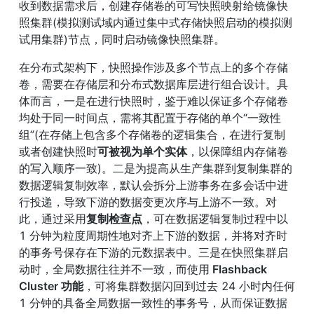
收到数据需求后，创建存储卷的可写快照映射给镜像快
照集群(模拟测试域内通过集中式存储快照启动的模拟测
试用集群)节点，同时启动镜像快照集群。
在分布式架构下，快照操作涉及多个节点上的多个存储
卷，需要在存储层和分布式数据库层进行组合设计。具
体而言，一是在进行快照时，鉴于难以保证多个存储卷
均处于同一时间点，需将其配置于存储的单个“一致性
组”(在存储上包含多个存储卷的逻辑集合，在进行复制
或者创建快照时
可被视为单个实体
，以保障组内存储卷
的写入顺序一致)。二是为提高从生产集群到复制集群的
数据逻辑复制效率，默认会拆分上游事务在多会话中进
行投递，导致下游的数据变更次序与上游不一致。对
此，通过采用
复制检查点
，可在数据逻辑复制过程中以 
1 分钟为粒度周期性地对齐上下游的数据，并将对齐时
的事务号保存在下游的元数据表中。三是在快照集群启
动时，全局数据往往并不一致，而使用
 Flashback 
Cluster 功能
，可将集群数据闪回到过去 24 小时内任何 
1 分钟的具备全局数据一致性的事务号，从而保证数据