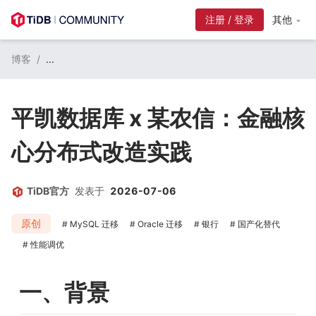
注册 / 登录
其他
博客
/
...
平凯数据库 x 某农信：金融核
心分布式改造实践
TiDB官方
发表于
2026-07-06
原创
MySQL 迁移
Oracle 迁移
银行
国产化替代
性能调优
一、背景