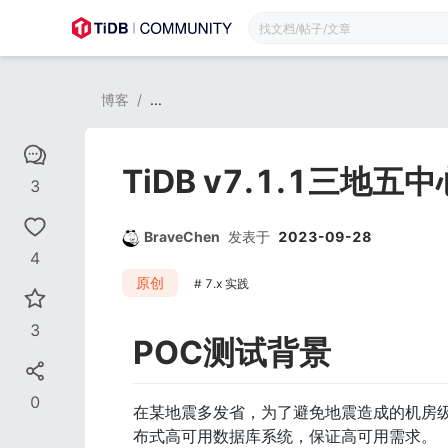
博客
/
...
TiDB v7.1.1三地五
3
BraveChen
发表于
2023-09-28
4
原创
7.x 实践
3
POC测试背景
0
在某地震多发省，为了避免地震造成的机房
布式高可用数据库系统，保证高可用需求。