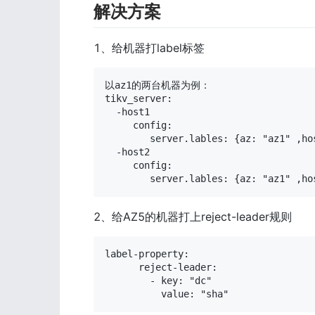
解决方案
1、给机器打label标签
以az1的两台机器为例：

tikv_server:

  -host1

     config:

        server.lables: {az: "az1" ,hos
  -host2

     config:

        server.lables: {az: "az1" ,ho
2、给AZ5的机器打上reject-leader规则
label-property:

      reject-leader:

        - key: "dc"

          value: "sha"