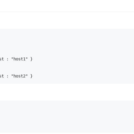
t : "host1" }

st : "host2" }