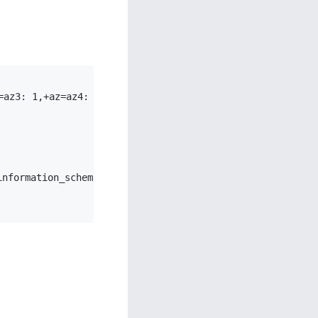
az3: 1,+az=az4: 1,+az=az5: 1}"

nformation_schema.tables where right(table_schema ,2) be