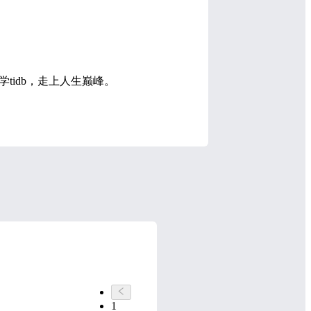
tidb，走上人生巅峰。
1