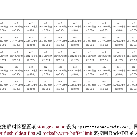
需要在创建集群时将配置项
storage.engine
设为
。同
"partitioned-raft-kv"
r-flush-oldest-first
和
rocksdb.write-buffer-limit
来控制 RocksDB 