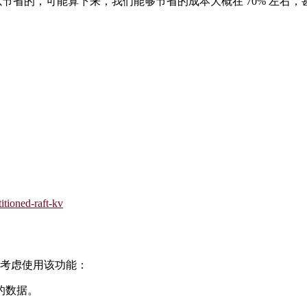
节省的，可能算下来，我们能够节省的成本大概在 70% 左右，
titioned-raft-kv
可以考虑使用该功能：
多的数据。