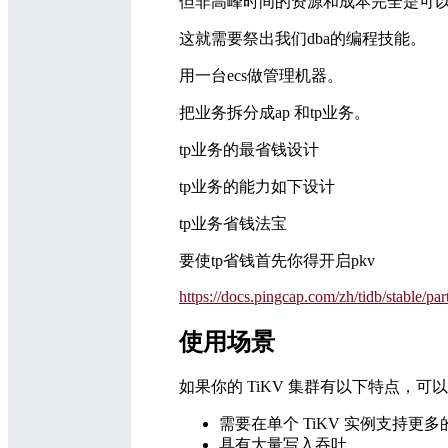
但非高峰时间的资源和成本完全是可以
这就需要祭出我们dba的编程技能。
用一台ecs做管理机器。
把业务拆分成ap 和tp业务。
tp业务的最省钱设计
tp业务的能力如下设计
tp业务省钱法宝
要使tp省钱首先你得开启pkv
https://docs.pingcap.com/zh/tidb/stable/par
使用场景
如果你的 TiKV 集群有以下特点，
需要在单个 TiKV 实例支持更
具有大量写入吞吐。