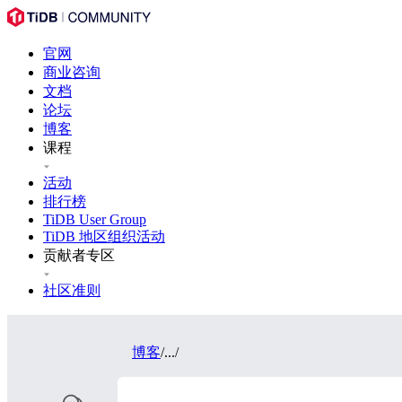
官网
商业咨询
文档
论坛
博客
课程
活动
排行榜
TiDB User Group
TiDB 地区组织活动
贡献者专区
社区准则
博客
/
...
/