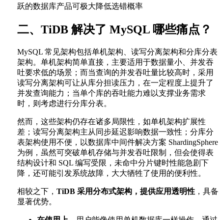
跃的数据库产品可极大降低选错概率
二、TiDB 解决了 MySQL 哪些痛点？
MySQL 常见架构包括单机架构、读写分离架构和分库分表
架构。单机架构简单直接，主要适用于数据量小、并发吞
吐要求低的场景；而当查询的并发吞吐量比较高时，采用
读写分离架构可让从库分担读压力，在一定程度上提升了
并发查询能力；当单个库的吞吐能力难以支撑业务需求
时，则考虑进行分库分表。
然而，这些架构仍存在诸多局限性，如单机架构扩展性
差；读写分离架构主从同步延迟影响数据一致性；分库分
表架构使用不便，以数据库中间件解决方案 ShardingSphere
为例，虽然可突破单机存储与并发吞吐限制，但会使得表
结构设计和 SQL 编写受限，未命中分片键时性能急剧下
降，还可能引发系统故障，大大牺牲了使用的便利性。
相较之下，
TiDB 采用分布式架构，提供应用透明性
，具备
显著优势。
在使用上
，用户能像使用单机数据库一样操作，通过