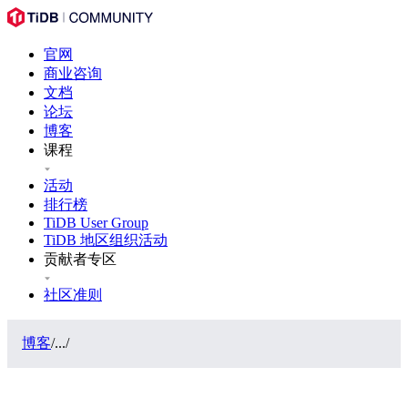
官网
商业咨询
文档
论坛
博客
课程
活动
排行榜
TiDB User Group
TiDB 地区组织活动
贡献者专区
社区准则
博客
/
...
/