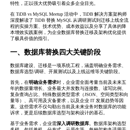
特性，正以强大优势吸引着众多企业目光。
在 TiDB vs MySQL Meetup 活动中，TiDB 解决方案架构师
深度解读了 TiDB 替换 MySQL 从调研测试到迁移上线全流
程的实操方案、技术优势、成本效益以及分享了具体的降
本增效实践案例，为企业数据库替换迁移及架构优化提供
了极具价值的指引。
一、数据库替换四大关键阶段
数据库建设、迁移是一项系统工程，涵盖明确业务需求、
数据库选型/调研、开展测试以及上线运维等关键阶段。
首先，在
明确业务需求
时，企业需全面考量当前及未来五
年的数据量增长、业务最大并发数与连接数、读写比例、
复杂查询占比、特殊数据类型需求（JSON、空间类型和向
量等）、高可用及灾备要求，以及企业 IT 发展趋势等因
素。这些需求不仅勾勒出当前及未来业务对数据库的功能
诉求，更是后续数据库选型与架构设计的基石。
基于业务需求，企业需
深入调研数据库
。数据库架构选型
多样，包括单机、分布式、云原生等，每种架构各适用于