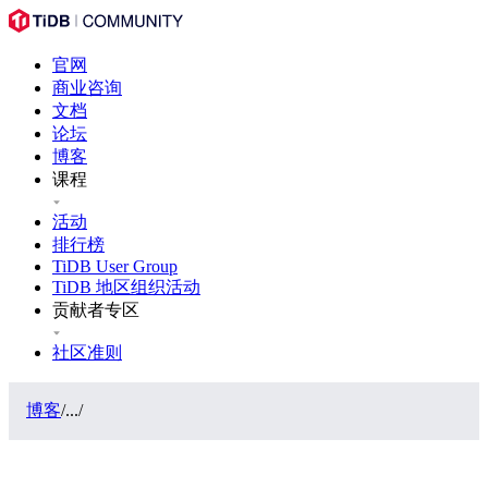
官网
商业咨询
文档
论坛
博客
课程
活动
排行榜
TiDB User Group
TiDB 地区组织活动
贡献者专区
社区准则
博客
/
...
/