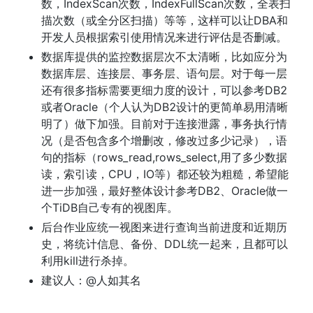
数，IndexScan次数，IndexFullScan次数，全表扫
描次数（或全分区扫描）等等，这样可以让DBA和
开发人员根据索引使用情况来进行评估是否删减。
数据库提供的监控数据层次不太清晰，比如应分为
数据库层、连接层、事务层、语句层。对于每一层
还有很多指标需要更细力度的设计，可以参考DB2
或者Oracle（个人认为DB2设计的更简单易用清晰
明了）做下加强。目前对于连接泄露，事务执行情
况（是否包含多个增删改，修改过多少记录），语
句的指标（rows_read,rows_select,用了多少数据
读，索引读，CPU，IO等）都还较为粗糙，希望能
进一步加强，最好整体设计参考DB2、Oracle做一
个TiDB自己专有的视图库。
后台作业应统一视图来进行查询当前进度和近期历
史，将统计信息、备份、DDL统一起来，且都可以
利用kill进行杀掉。
建议人：@人如其名