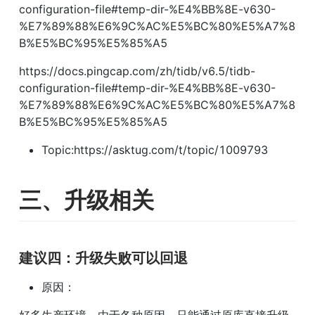
configuration-file#temp-dir-%E4%BB%8E-v630-
%E7%89%88%E6%9C%AC%E5%BC%80%E5%A7%8
B%E5%BC%95%E5%85%A5
https://docs.pingcap.com/zh/tidb/v6.5/tidb-
configuration-file#temp-dir-%E4%BB%8E-v630-
%E7%89%88%E6%9C%AC%E5%BC%80%E5%A7%8
B%E5%BC%95%E5%85%A5
Topic:https://asktug.com/t/topic/1009793
三、升级相关
建议四：升级失败可以回退
原因：