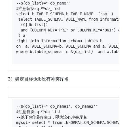
--${db_list}="'db_name'" 

#注意替换sql中db_list 

select b.TABLE_SCHEMA,b.TABLE_NAME  from  (

 select TABLE_SCHEMA,TABLE_NAME from information_
  (${db_list})    

  and (COLUMN_KEY='PRI' or COLUMN_KEY='UNI') grou
 ) a  

right join information_schema.tables b 

on  a.TABLE_SCHEMA=b.TABLE_SCHEMA and a.TABLE_NAM
where b.table_schema in ${db_list}  and a.table_s
3）确定目标tidb没有冲突库名
--${db_list}="'db_name1','db_name2'" 

#注意替换sql中db_list 

--以下sql没有输出，即为没有冲突库名 

mysql> select * from INFORMATION_SCHEMA.SCHEMATA 