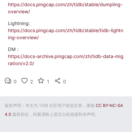
https://docs.pingcap.com/zh/tidb/stable/dumpling-
overview/
Lightning:
https://docs.pingcap.com/zh/tidb/stable/tidb-lightn
ing-overview/
DM：
https://docs-archive.pingcap.com/zh/tidb-data-mig
ration/v2.0/
0
2
1
0
版权声明：本文为 TiDB 社区用户原创文章，遵循
CC BY-NC-SA
4.0
版权协议，转载请附上原文出处链接和本声明。