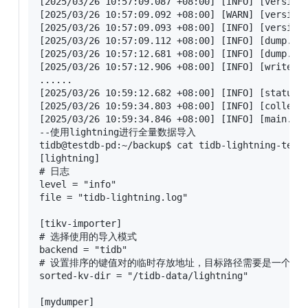
[2025/03/26 10:57:09.087 +08:00] [INFO] [versions
[2025/03/26 10:57:09.092 +08:00] [WARN] [version.
[2025/03/26 10:57:09.093 +08:00] [INFO] [version.
[2025/03/26 10:57:09.112 +08:00] [INFO] [dump.go
[2025/03/26 10:57:12.681 +08:00] [INFO] [dump.go:
[2025/03/26 10:57:12.906 +08:00] [INFO] [writer.g
......

[2025/03/26 10:59:12.682 +08:00] [INFO] [status.g
[2025/03/26 10:59:34.803 +08:00] [INFO] [collecto
[2025/03/26 10:59:34.846 +08:00] [INFO] [main.go:
--使用lightning进行全量数据导入

tidb@testdb-pd:~/backup$ cat tidb-lightning-test.
[lightning]

# 日志

level = "info"

file = "tidb-lightning.log"

[tikv-importer]

# 选择使用的导入模式

backend = "tidb"

# 设置排序的键值对的临时存放地址，目标路径需要是一个空目
sorted-kv-dir = "/tidb-data/lightning"

[mydumper]
