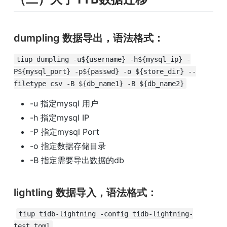
dumpling 数据导出，语法格式
：
tiup dumpling -u${username} -h${mysql_ip} -
P${mysql_port} -p${passwd} -o ${store_dir} --
filetype csv -B ${db_name1} -B ${db_name2}
-u 指定mysql 用户
-h 指定mysql IP
-P 指定mysql Port
-o 指定数据存储目录
-B 指定需要导出数据的db
lightling 数据导入，语法格式：
tiup tidb-lightning -config tidb-lightning-
test.toml