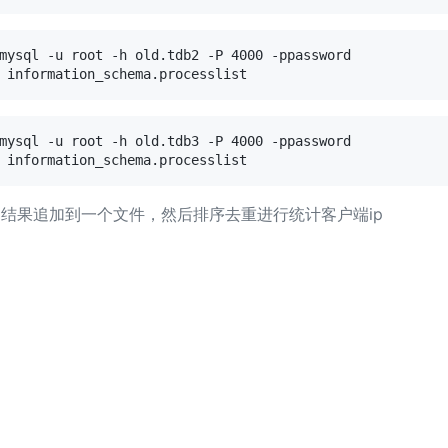
mysql -u root -h old.tdb2 -P 4000 -ppassword

 information_schema.processlist
mysql -u root -h old.tdb3 -P 4000 -ppassword

 information_schema.processlist
出结果追加到一个文件，然后排序去重进行统计客户端ip