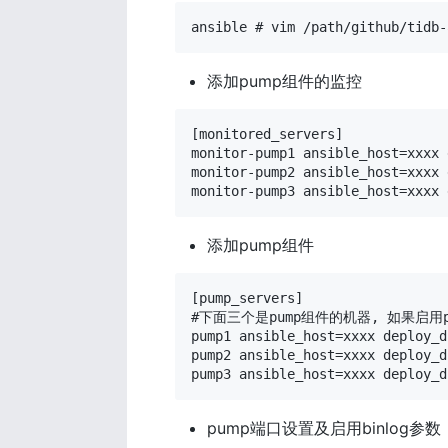
ansible # vim /path/github/tidb-
添加pump组件的监控
[monitored_servers]

monitor-pump1 ansible_host=xxxx 
monitor-pump2 ansible_host=xxxx 
monitor-pump3 ansible_host=xxxx 
添加pump组件
[pump_servers]

#下面三个是pump组件的机器, 如果启用pump
pump1 ansible_host=xxxx deploy_d
pump2 ansible_host=xxxx deploy_d
pump3 ansible_host=xxxx deploy_d
pump端口设置及启用binlog参数