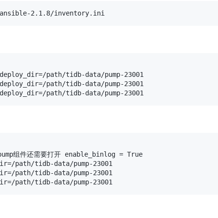
ansible-2.1.8/inventory.ini
deploy_dir=/path/tidb-data/pump-23001

deploy_dir=/path/tidb-data/pump-23001

deploy_dir=/path/tidb-data/pump-23001
组件还需要打开 enable_binlog = True

ir=/path/tidb-data/pump-23001

ir=/path/tidb-data/pump-23001

ir=/path/tidb-data/pump-23001