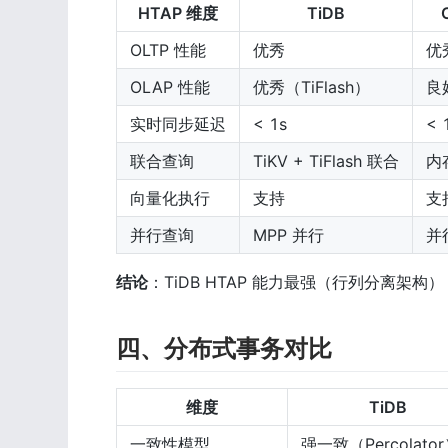
HTAP 维度
TiDB
OLTP 性能
优秀
优
OLAP 性能
优秀（TiFlash）
良
实时同步延迟
< 1s
< 
联合查询
TiKV + TiFlash 联合
内
向量化执行
支持
支
并行查询
MPP 并行
并
结论
：TiDB HTAP 能力最强（行列分离架构），O
四、分布式事务对比
维度
TiDB
一致性模型
强一致（Percolato