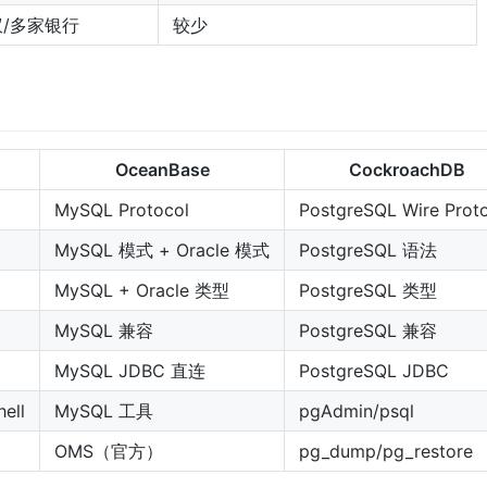
蚁/多家银行
较少
OceanBase
CockroachDB
MySQL Protocol
PostgreSQL Wire Prot
MySQL 模式 + Oracle 模式
PostgreSQL 语法
MySQL + Oracle 类型
PostgreSQL 类型
MySQL 兼容
PostgreSQL 兼容
MySQL JDBC 直连
PostgreSQL JDBC
ell
MySQL 工具
pgAdmin/psql
OMS（官方）
pg_dump/pg_restore