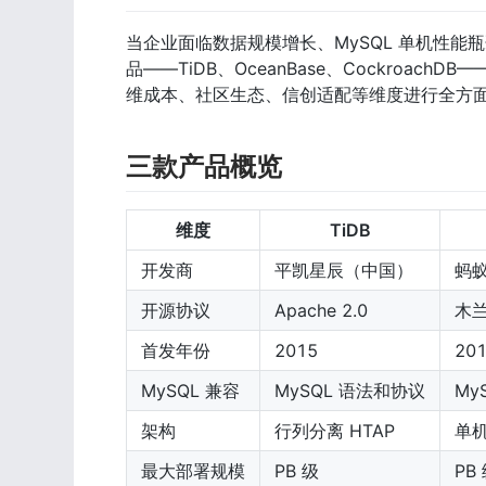
当企业面临数据规模增长、MySQL 单机性能
品——TiDB、OceanBase、Cockroac
维成本、社区生态、信创适配等维度进行全方
三款产品概览
维度
TiDB
开发商
平凯星辰（中国）
蚂
开源协议
Apache 2.0
木兰
首发年份
2015
20
MySQL 兼容
MySQL 语法和协议
MyS
架构
行列分离 HTAP
单
最大部署规模
PB 级
PB