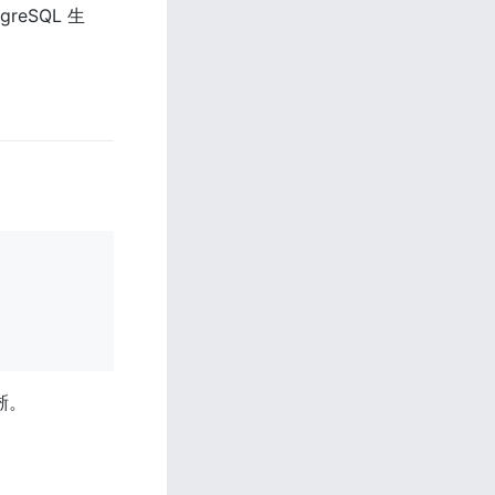
reSQL 生
晰。